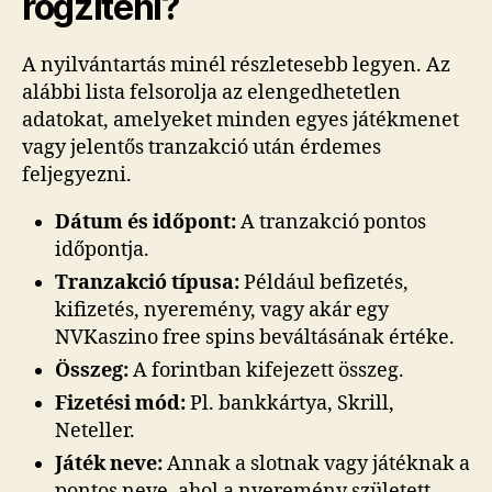
rögzíteni?
A nyilvántartás minél részletesebb legyen. Az
alábbi lista felsorolja az elengedhetetlen
adatokat, amelyeket minden egyes játékmenet
vagy jelentős tranzakció után érdemes
feljegyezni.
Dátum és időpont:
A tranzakció pontos
időpontja.
Tranzakció típusa:
Például befizetés,
kifizetés, nyeremény, vagy akár egy
NVKaszino free spins beváltásának értéke.
Összeg:
A forintban kifejezett összeg.
Fizetési mód:
Pl. bankkártya, Skrill,
Neteller.
Játék neve:
Annak a slotnak vagy játéknak a
pontos neve, ahol a nyeremény született.