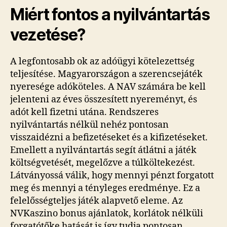
Miért fontos a nyilvántartás
vezetése?
A legfontosabb ok az adóügyi kötelezettség
teljesítése. Magyarországon a szerencsejáték
nyeresége adóköteles. A NAV számára be kell
jelenteni az éves összesített nyereményt, és
adót kell fizetni utána. Rendszeres
nyilvántartás nélkül nehéz pontosan
visszaidézni a befizetéseket és a kifizetéseket.
Emellett a nyilvántartás segít átlátni a játék
költségvetését, megelőzve a túlköltekezést.
Látványossá válik, hogy mennyi pénzt forgatott
meg és mennyi a tényleges eredménye. Ez a
felelősségteljes játék alapvető eleme. Az
NVKaszino bonus ajánlatok, korlátok nélküli
forgatótőke hatását is így tudja pontosan