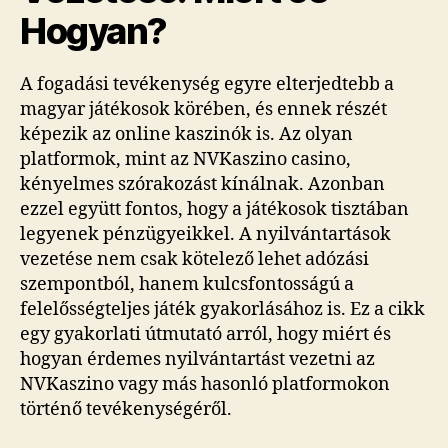
Hogyan?
A fogadási tevékenység egyre elterjedtebb a
magyar játékosok körében, és ennek részét
képezik az online kaszinók is. Az olyan
platformok, mint az NVKaszino casino,
kényelmes szórakozást kínálnak. Azonban
ezzel együtt fontos, hogy a játékosok tisztában
legyenek pénzügyeikkel. A nyilvántartások
vezetése nem csak kötelező lehet adózási
szempontból, hanem kulcsfontosságú a
felelősségteljes játék gyakorlásához is. Ez a cikk
egy gyakorlati útmutató arról, hogy miért és
hogyan érdemes nyilvántartást vezetni az
NVKaszino vagy más hasonló platformokon
történő tevékenységéről.