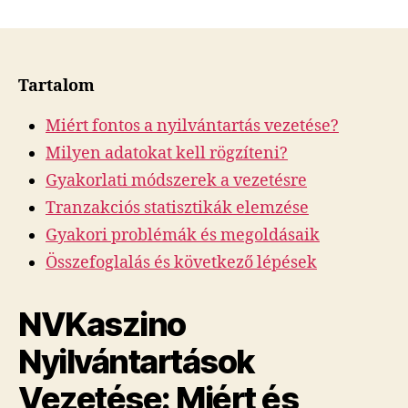
NVKaszino
Nyereségadatok
Nyilvántartása:
A
Miért
Tartalom
és
a
Miért fontos a nyilvántartás vezetése?
Hogyan
Milyen adatokat kell rögzíteni?
Gyakorlati módszerek a vezetésre
Tranzakciós statisztikák elemzése
Gyakori problémák és megoldásaik
Összefoglalás és következő lépések
NVKaszino
Nyilvántartások
Vezetése: Miért és