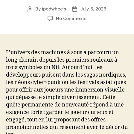
By
ipodwheels
July 6, 2026
Post
Post
author
date
on
No Comments
Des
rouleaux
aux
trésors
mythiques
L’univers des machines à sous a parcouru un
–
long chemin depuis les premiers rouleaux à
comment
trois symboles du Nil. Aujourd’hui, les
les
développeurs puisent dans les sagas nordiques,
thèmes
les néons cyber‑punk ou les festivals asiatiques
de
pour offrir aux joueurs une immersion visuelle
machines
qui dépasse le simple divertissement. Cette
à
sous
quête permanente de nouveauté répond à une
façonnent
exigence forte : garder le joueur curieux et
les
engagé, tout en lui proposant des offres
bonus
promotionnelles qui résonnent avec le décor du
des