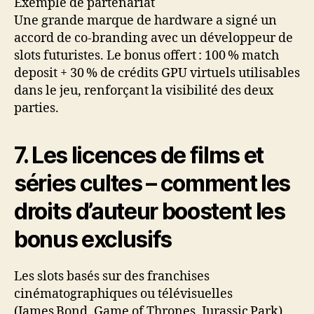
Exemple de partenariat
Une grande marque de hardware a signé un
accord de co‑branding avec un développeur de
slots futuristes. Le bonus offert : 100 % match
deposit + 30 % de crédits GPU virtuels utilisables
dans le jeu, renforçant la visibilité des deux
parties.
7. Les licences de films et
séries cultes – comment les
droits d’auteur boostent les
bonus exclusifs
Les slots basés sur des franchises
cinématographiques ou télévisuelles
(James Bond, Game of Thrones, Jurassic Park)