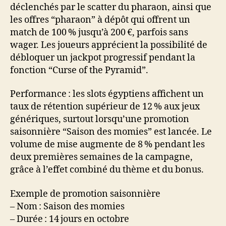
déclenchés par le scatter du pharaon, ainsi que
les offres “pharaon” à dépôt qui offrent un
match de 100 % jusqu’à 200 €, parfois sans
wager. Les joueurs apprécient la possibilité de
débloquer un jackpot progressif pendant la
fonction “Curse of the Pyramid”.
Performance : les slots égyptiens affichent un
taux de rétention supérieur de 12 % aux jeux
génériques, surtout lorsqu’une promotion
saisonnière “Saison des momies” est lancée. Le
volume de mise augmente de 8 % pendant les
deux premières semaines de la campagne,
grâce à l’effet combiné du thème et du bonus.
Exemple de promotion saisonnière
– Nom : Saison des momies
– Durée : 14 jours en octobre