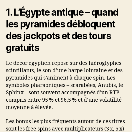
1. L’Égypte antique – quand
les pyramides débloquent
des jackpots et des tours
gratuits
Le décor égyptien repose sur des hiéroglyphes
scintillants, le son d’une harpe lointaine et des
pyramides qui s’animent à chaque spin. Les
symboles pharaoniques – scarabées, Anubis, le
Sphinx – sont souvent accompagnés d’un RTP
compris entre 95 % et 96,5 % et d’une volatilité
moyenne à élevée.
Les bonus les plus fréquents autour de ces titres
sont les free spins avec multiplicateurs (3 x, 5 x)