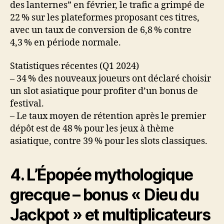
des lanternes” en février, le trafic a grimpé de
22 % sur les plateformes proposant ces titres,
avec un taux de conversion de 6,8 % contre
4,3 % en période normale.
Statistiques récentes (Q1 2024)
– 34 % des nouveaux joueurs ont déclaré choisir
un slot asiatique pour profiter d’un bonus de
festival.
– Le taux moyen de rétention après le premier
dépôt est de 48 % pour les jeux à thème
asiatique, contre 39 % pour les slots classiques.
4. L’Épopée mythologique
grecque – bonus « Dieu du
Jackpot » et multiplicateurs