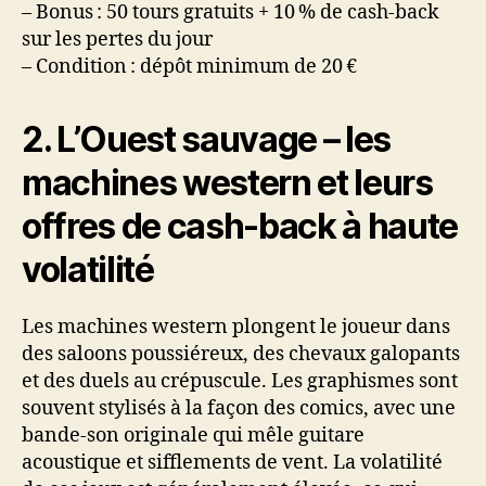
– Bonus : 50 tours gratuits + 10 % de cash‑back
sur les pertes du jour
– Condition : dépôt minimum de 20 €
2. L’Ouest sauvage – les
machines western et leurs
offres de cash‑back à haute
volatilité
Les machines western plongent le joueur dans
des saloons poussiéreux, des chevaux galopants
et des duels au crépuscule. Les graphismes sont
souvent stylisés à la façon des comics, avec une
bande‑son originale qui mêle guitare
acoustique et sifflements de vent. La volatilité