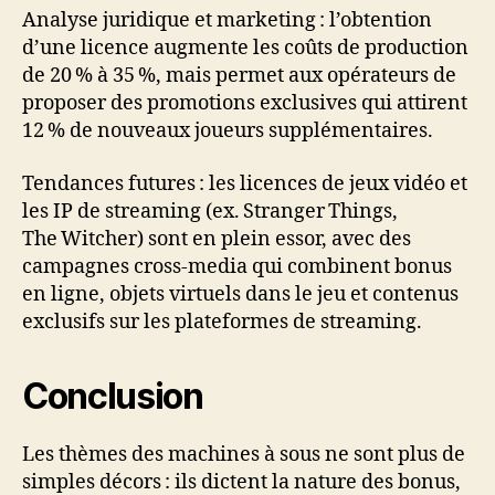
Analyse juridique et marketing : l’obtention
d’une licence augmente les coûts de production
de 20 % à 35 %, mais permet aux opérateurs de
proposer des promotions exclusives qui attirent
12 % de nouveaux joueurs supplémentaires.
Tendances futures : les licences de jeux vidéo et
les IP de streaming (ex. Stranger Things,
The Witcher) sont en plein essor, avec des
campagnes cross‑media qui combinent bonus
en ligne, objets virtuels dans le jeu et contenus
exclusifs sur les plateformes de streaming.
Conclusion
Les thèmes des machines à sous ne sont plus de
simples décors : ils dictent la nature des bonus,