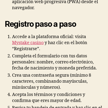
aplicación web progresiva (PWA) desde el
navegador.
Registro paso a paso
Accede a la plataforma oficial: visita
Mystake casino
y haz clic en el botón
“Registrarse”.
Completa el formulario con tus datos
personales: nombre, correo electrónico,
fecha de nacimiento y moneda preferida.
Crea una contraseña segura (mínimo 8
caracteres, combinando mayúsculas,
minúsculas y números).
Acepta los términos y condiciones y
confirma que eres mayor de edad.
Revisa tu bandeja de entrada y haz clic en el