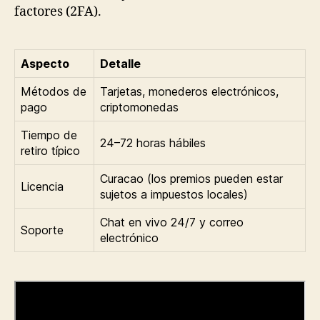
factores (2FA).
Aspecto
Detalle
Métodos de
Tarjetas, monederos electrónicos,
pago
criptomonedas
Tiempo de
24–72 horas hábiles
retiro típico
Curacao (los premios pueden estar
Licencia
sujetos a impuestos locales)
Chat en vivo 24/7 y correo
Soporte
electrónico