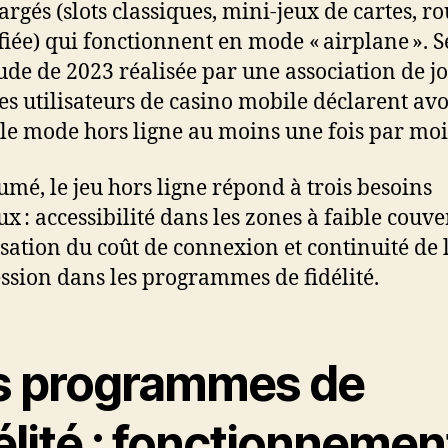
argés (slots classiques, mini‑jeux de cartes, ro
fiée) qui fonctionnent en mode « airplane ». 
ude de 2023 réalisée par une association de j
es utilisateurs de casino mobile déclarent avo
é le mode hors ligne au moins une fois par moi
umé, le jeu hors ligne répond à trois besoins
ux : accessibilité dans les zones à faible couve
sation du coût de connexion et continuité de 
ssion dans les programmes de fidélité.
s programmes de
élité : fonctionnemen