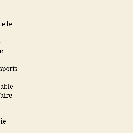
les
meilleurs
sites
e le
mobiles
:
Guide
a
complet
e
pour
à
profiter
sports
des
programmes
de
pable
fidélité
faire
sans
connexion
ie