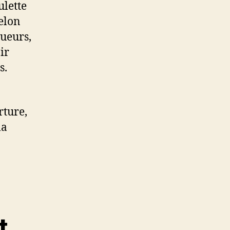
ulette
Selon
oueurs,
ir
s.
rture,
la
t