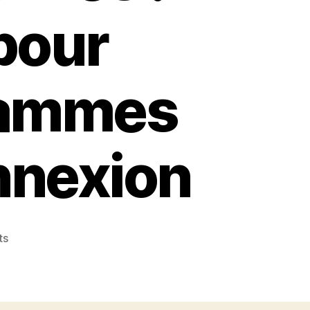
pour
grammes
onnexion
on
ts
Jouer
hors
ligne
sur