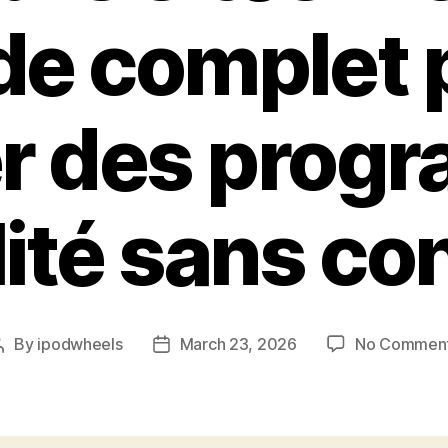
de complet 
er des pro
lité sans c
By
ipodwheels
March 23, 2026
No Commen
Post
Post
author
date