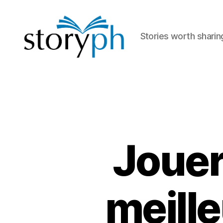
Stories worth sharin
StoryPH
Jouer
meille