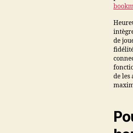
bookm
Heureu
intègr
de jou
fidéli
connec
foncti
de les
maximis
Po