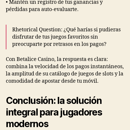
• Mantén un registro de tus ganancias y
pérdidas para auto‑evaluarte.
Rhetorical Question: ¿Qué harías si pudieras
disfrutar de tus juegos favoritos sin
preocuparte por retrasos en los pagos?
Con Betalice Casino, la respuesta es clara:
combina la velocidad de los pagos instantáneos,
la amplitud de su catálogo de juegos de slots y la
comodidad de apostar desde tu móvil.
Conclusión: la solución
integral para jugadores
modernos