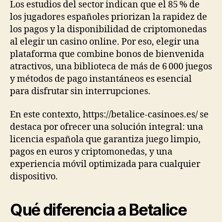
Los estudios del sector indican que el 85 % de
los jugadores españoles priorizan la rapidez de
los pagos y la disponibilidad de criptomonedas
al elegir un casino online. Por eso, elegir una
plataforma que combine bonos de bienvenida
atractivos, una biblioteca de más de 6 000 juegos
y métodos de pago instantáneos es esencial
para disfrutar sin interrupciones.
En este contexto, https://betalice-casinoes.es/ se
destaca por ofrecer una solución integral: una
licencia española que garantiza juego limpio,
pagos en euros y criptomonedas, y una
experiencia móvil optimizada para cualquier
dispositivo.
Qué diferencia a Betalice