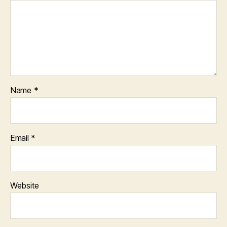
Name
*
Email
*
Website