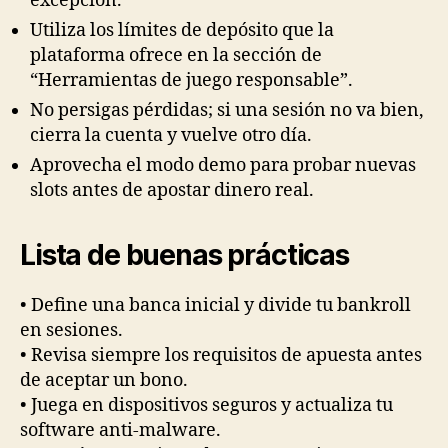
excepción.
Utiliza los límites de depósito que la
plataforma ofrece en la sección de
“Herramientas de juego responsable”.
No persigas pérdidas; si una sesión no va bien,
cierra la cuenta y vuelve otro día.
Aprovecha el modo demo para probar nuevas
slots antes de apostar dinero real.
Lista de buenas prácticas
• Define una banca inicial y divide tu bankroll
en sesiones.
• Revisa siempre los requisitos de apuesta antes
de aceptar un bono.
• Juega en dispositivos seguros y actualiza tu
software anti‑malware.