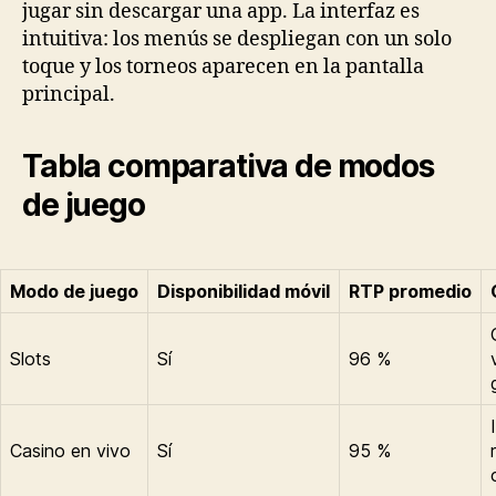
jugar sin descargar una app. La interfaz es
intuitiva: los menús se despliegan con un solo
toque y los torneos aparecen en la pantalla
principal.
Tabla comparativa de modos
de juego
Modo de juego
Disponibilidad móvil
RTP promedio
Slots
Sí
96 %
Casino en vivo
Sí
95 %