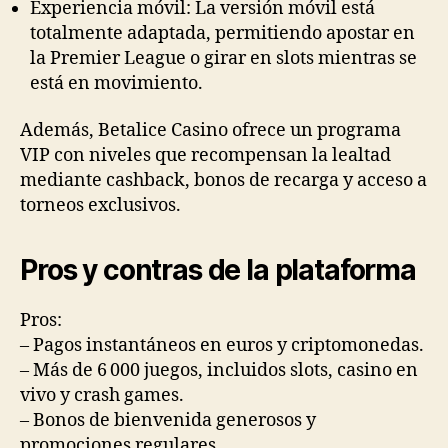
Experiencia móvil: La versión móvil está
totalmente adaptada, permitiendo apostar en
la Premier League o girar en slots mientras se
está en movimiento.
Además, Betalice Casino ofrece un programa
VIP con niveles que recompensan la lealtad
mediante cashback, bonos de recarga y acceso a
torneos exclusivos.
Pros y contras de la plataforma
Pros:
– Pagos instantáneos en euros y criptomonedas.
– Más de 6 000 juegos, incluidos slots, casino en
vivo y crash games.
– Bonos de bienvenida generosos y
promociones regulares.