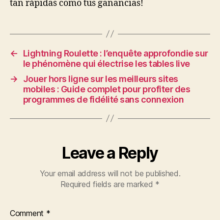
tan rápidas como tus ganancias!
←
Lightning Roulette : l’enquête approfondie sur
le phénomène qui électrise les tables live
→
Jouer hors ligne sur les meilleurs sites
mobiles : Guide complet pour profiter des
programmes de fidélité sans connexion
Leave a Reply
Your email address will not be published.
Required fields are marked
*
Comment
*