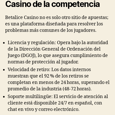
Casino de la competencia
Betalice Casino no es solo otro sitio de apuestas;
es una plataforma diseñada para resolver los
problemas más comunes de los jugadores.
Licencia y regulación: Opera bajo la autoridad
de la Dirección General de Ordenación del
Juego (DGOJ), lo que asegura cumplimiento de
normas de protección al jugador.
Velocidad de retiro: Los datos internos
muestran que el 92 % de los retiros se
completan en menos de 24 horas, superando el
promedio de la industria (48‑72 horas).
Soporte multilingüe: El servicio de atención al
cliente está disponible 24/7 en español, con
chat en vivo y correo electrónico.