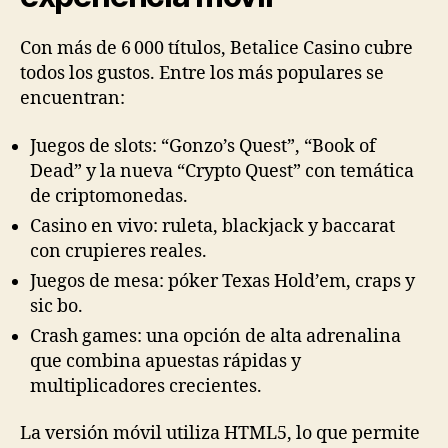
Con más de 6 000 títulos, Betalice Casino cubre
todos los gustos. Entre los más populares se
encuentran:
Juegos de slots: “Gonzo’s Quest”, “Book of
Dead” y la nueva “Crypto Quest” con temática
de criptomonedas.
Casino en vivo: ruleta, blackjack y baccarat
con crupieres reales.
Juegos de mesa: póker Texas Hold’em, craps y
sic bo.
Crash games: una opción de alta adrenalina
que combina apuestas rápidas y
multiplicadores crecientes.
La versión móvil utiliza HTML5, lo que permite