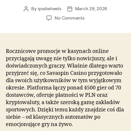
By
ipodwheels
March 29, 2026
Post
Post
author
date
on
No Comments
Ekskluzywna
podróż
po
świecie
Savaspin
Rocznicowe promocje w kasynach online
Casino
przyciągają uwagę nie tylko nowicjuszy, ale i
–
doświadczonych graczy. Właśnie dlatego warto
jak
przyjrzeć się, co Savaspin Casino przygotowało
maksymalnie
dla swoich użytkowników w tym wyjątkowym
wykorzystać
okresie. Platforma łączy ponad 4500 gier od 70
rocznicowe
dostawców, oferuje płatności w PLN oraz
bonusy
i
kryptowaluty, a także szeroką gamę zakładów
ofertę
sportowych. Dzięki temu każdy znajdzie coś dla
gry
siebie – od klasycznych automatów po
emocjonujące gry na żywo.