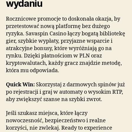
wydaniu
Rocznicowe promocje to doskonała okazja, by
przetestować nową platformę bez dużego
ryzyka. Savaspin Casino łączy bogatą bibliotekę
gier, szybkie wypłaty, przyjazne wsparcie i
atrakcyjne bonusy, które wyróżniają go na
rynku. Dzięki płatnościom w PLN oraz
kryptowalutach, każdy gracz znajdzie metodę,
która mu odpowiada.
Quick Win:
Skorzystaj z darmowych spinów już
po rejestracji i graj w automaty o wysokim RTP,
aby zwiększyć szanse na szybki zwrot.
Jeśli szukasz miejsca, które łączy
nowoczesność, bezpieczeństwo i realne
korzyści, nie zwlekaj. Ready to experience