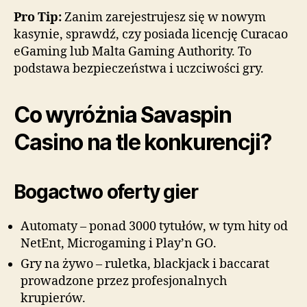
Pro Tip:
Zanim zarejestrujesz się w nowym
kasynie, sprawdź, czy posiada licencję Curacao
eGaming lub Malta Gaming Authority. To
podstawa bezpieczeństwa i uczciwości gry.
Co wyróżnia Savaspin
Casino na tle konkurencji?
Bogactwo oferty gier
Automaty – ponad 3000 tytułów, w tym hity od
NetEnt, Microgaming i Play’n GO.
Gry na żywo – ruletka, blackjack i baccarat
prowadzone przez profesjonalnych
krupierów.