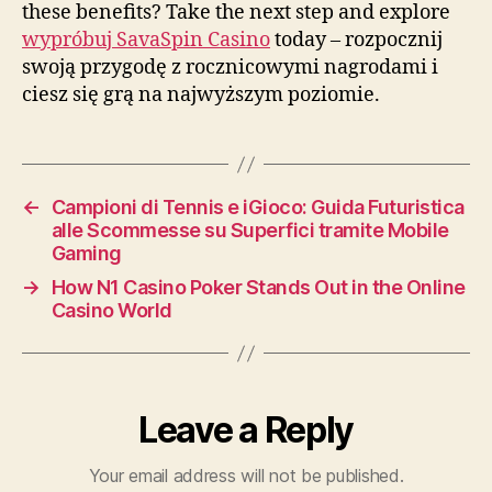
these benefits? Take the next step and explore
wypróbuj SavaSpin Casino
today – rozpocznij
swoją przygodę z rocznicowymi nagrodami i
ciesz się grą na najwyższym poziomie.
←
Campioni di Tennis e iGioco: Guida Futuristica
alle Scommesse su Superfici tramite Mobile
Gaming
→
How N1 Casino Poker Stands Out in the Online
Casino World
Leave a Reply
Your email address will not be published.