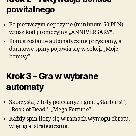
powitalnego
Po pierwszym depozycie (minimum 50 PLN)
wpisz kod promocyjny „ANNIVERSARY”.
Bonus zostanie automatycznie przyznany, a
darmowe spiny pojawią się w sekcji „Moje
bonusy”.
Krok 3 – Gra w wybrane
automaty
Skorzystaj z listy polecanych gier: „Starburst”,
„Book of Dead”, „Mega Fortune”.
Każdy spin liczy się w ramach wymogu obrotu,
więc graj strategicznie.