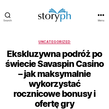
Search
Menu
StoryPH
Categories
UNCATEGORIZED
Ekskluzywna podróż po
świecie Savaspin Casino
– jak maksymalnie
wykorzystać
rocznicowe bonusy i
ofertę gry