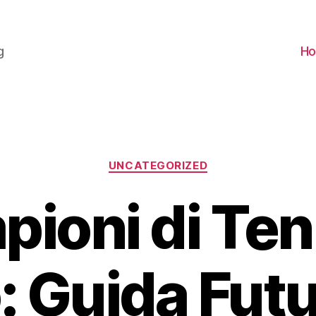
g
H
Categories
UNCATEGORIZED
ioni di Ten
: Guida Futu