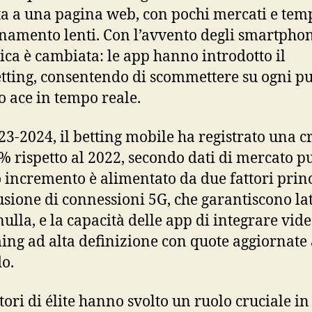
ta a una pagina web, con pochi mercati e temp
namento lenti. Con l’avvento degli smartphon
ca è cambiata: le app hanno introdotto il
etting, consentendo di scommettere su ogni pu
o ace in tempo reale.
23‑2024, il betting mobile ha registrato una cr
 % rispetto al 2022, secondo dati di mercato pu
 incremento è alimentato da due fattori princ
fusione di connessioni 5G, che garantiscono l
nulla, e la capacità delle app di integrare vid
ing ad alta definizione con quote aggiornate 
o.
atori di élite hanno svolto un ruolo cruciale in