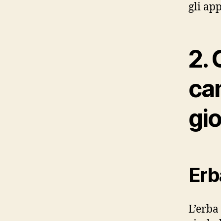
gli app
2. 
ca
gi
Erb
L’erba 