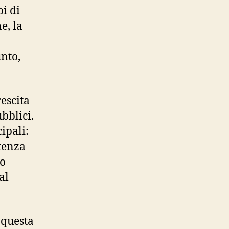
i di
e, la
nto,
escita
bblici.
ipali:
atenza
eo
al
 questa