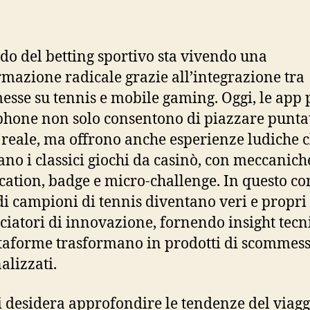
do del betting sportivo sta vivendo una
rmazione radicale grazie all’integrazione tra
sse su tennis e mobile gaming. Oggi, le app 
hone non solo consentono di piazzare punta
reale, ma offrono anche esperienze ludiche 
ano i classici giochi da casinò, con meccanich
cation, badge e micro‑challenge. In questo con
di campioni di tennis diventano veri e propri
iatori di innovazione, fornendo insight tecni
ttaforme trasformano in prodotti di scommes
alizzati.
i desidera approfondire le tendenze del viagg