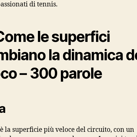
assionati di tennis.
Come le superfici
mbiano la dinamica d
oco – 300 parole
a
è la superficie più veloce del circuito, con un