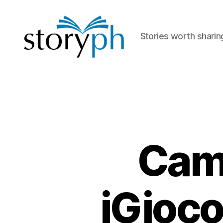
Stories worth sharin
StoryPH
Camp
iGioco