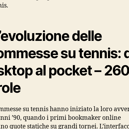
is.
L’evoluzione delle
ommesse su tennis: d
sktop al pocket – 26
role
mmesse su tennis hanno iniziato la loro avve
anni ’90, quando i primi bookmaker online
ano quote statiche su grandi tornei. L’interfac