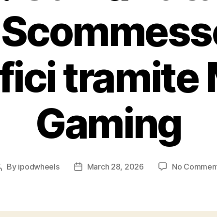
e Scommess
ici tramite
Gaming
By
ipodwheels
March 28, 2026
No Commen
Post
Post
author
date