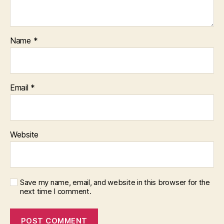
Name
*
Email
*
Website
Save my name, email, and website in this browser for the
next time I comment.