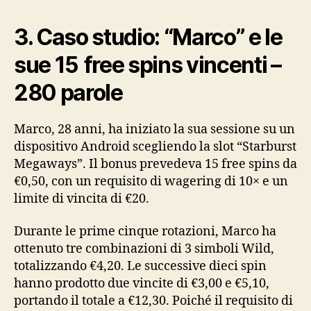
3. Caso studio: “Marco” e le
sue 15 free spins vincenti –
280 parole
Marco, 28 anni, ha iniziato la sua sessione su un
dispositivo Android scegliendo la slot “Starburst
Megaways”. Il bonus prevedeva 15 free spins da
€0,50, con un requisito di wagering di 10× e un
limite di vincita di €20.
Durante le prime cinque rotazioni, Marco ha
ottenuto tre combinazioni di 3 simboli Wild,
totalizzando €4,20. Le successive dieci spin
hanno prodotto due vincite di €3,00 e €5,10,
portando il totale a €12,30. Poiché il requisito di