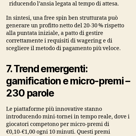
riducendo l’ansia legata al tempo di attesa.
In sintesi, una free spin ben strutturata può
generare un profitto netto del 20‑30 % rispetto
alla puntata iniziale, a patto di gestire
correttamente i requisiti di wagering e di
scegliere il metodo di pagamento più veloce.
7. Trend emergenti:
gamification e micro‑premi –
230 parole
Le piattaforme più innovative stanno
introducendo mini‑tornei in tempo reale, dove i
giocatori competono per micro‑premi di
€0,10‑€1,00 ogni 10 minuti. Questi premi