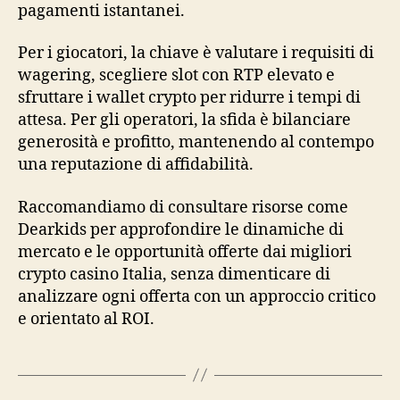
pagamenti istantanei.
Per i giocatori, la chiave è valutare i requisiti di
wagering, scegliere slot con RTP elevato e
sfruttare i wallet crypto per ridurre i tempi di
attesa. Per gli operatori, la sfida è bilanciare
generosità e profitto, mantenendo al contempo
una reputazione di affidabilità.
Raccomandiamo di consultare risorse come
Dearkids per approfondire le dinamiche di
mercato e le opportunità offerte dai migliori
crypto casino Italia, senza dimenticare di
analizzare ogni offerta con un approccio critico
e orientato al ROI.