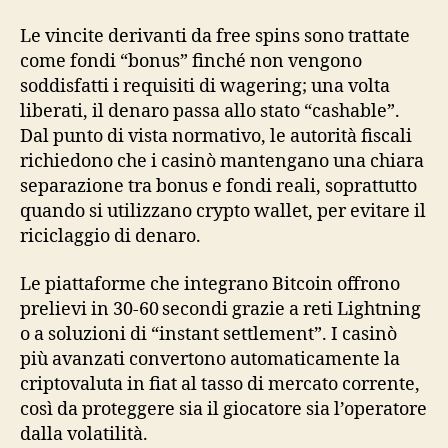
Le vincite derivanti da free spins sono trattate
come fondi “bonus” finché non vengono
soddisfatti i requisiti di wagering; una volta
liberati, il denaro passa allo stato “cashable”.
Dal punto di vista normativo, le autorità fiscali
richiedono che i casinò mantengano una chiara
separazione tra bonus e fondi reali, soprattutto
quando si utilizzano crypto wallet, per evitare il
riciclaggio di denaro.
Le piattaforme che integrano Bitcoin offrono
prelievi in 30‑60 secondi grazie a reti Lightning
o a soluzioni di “instant settlement”. I casinò
più avanzati convertono automaticamente la
criptovaluta in fiat al tasso di mercato corrente,
così da proteggere sia il giocatore sia l’operatore
dalla volatilità.