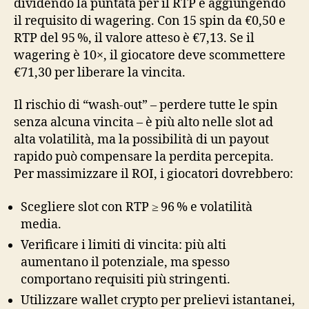
dividendo la puntata per il RTP e aggiungendo
il requisito di wagering. Con 15 spin da €0,50 e
RTP del 95 %, il valore atteso è €7,13. Se il
wagering è 10×, il giocatore deve scommettere
€71,30 per liberare la vincita.
Il rischio di “wash‑out” – perdere tutte le spin
senza alcuna vincita – è più alto nelle slot ad
alta volatilità, ma la possibilità di un payout
rapido può compensare la perdita percepita.
Per massimizzare il ROI, i giocatori dovrebbero:
Scegliere slot con RTP ≥ 96 % e volatilità
media.
Verificare i limiti di vincita: più alti
aumentano il potenziale, ma spesso
comportano requisiti più stringenti.
Utilizzare wallet crypto per prelievi istantanei,