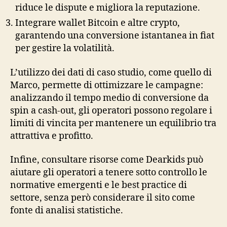
riduce le dispute e migliora la reputazione.
Integrare wallet Bitcoin e altre crypto,
garantendo una conversione istantanea in fiat
per gestire la volatilità.
L’utilizzo dei dati di caso studio, come quello di
Marco, permette di ottimizzare le campagne:
analizzando il tempo medio di conversione da
spin a cash‑out, gli operatori possono regolare i
limiti di vincita per mantenere un equilibrio tra
attrattiva e profitto.
Infine, consultare risorse come Dearkids può
aiutare gli operatori a tenere sotto controllo le
normative emergenti e le best practice di
settore, senza però considerare il sito come
fonte di analisi statistiche.