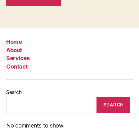
Home
About
Services
Contact
Search
SEARCH
No comments to show.