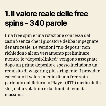
1. Il valore reale delle free
spins – 340 parole
Una free spin è una rotazione concessa dal
casinò senza che il giocatore debba impegnare
denaro reale. Le versioni “no‑deposit” non
richiedono alcun versamento preliminare,
mentre le “deposit‑linked” vengono assegnate
dopo un primo deposito e spesso includono un
requisito di wagering più stringente. I provider
calcolano il valore medio di una free spin
partendo dal Return to Player (RTP) medio della
slot, dalla volatilità e dai limiti di vincita
massima.