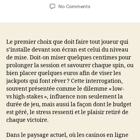
author
date
on
No Comments
Choisir
son
niveau
de
mise
Le premier choix que doit faire tout joueur qui
en
s’installe devant son écran est celui du niveau
ligne
de mise. Doit‑on miser quelques centimes pour
:
prolonger la session et savourer chaque spin, ou
comment
bien placer quelques euros afin de viser les
les
jackpots qui font rêver ? Cette interrogation,
jackpots
souvent présentée comme le dilemme « low‑
transforment
le
vs high‑stakes », influence non seulement la
jeu
durée de jeu, mais aussi la façon dont le budget
high‑
est géré, le stress ressenti et le plaisir retiré de
vs
chaque victoire.
low‑stakes
Dans le paysage actuel, où les casinos en ligne