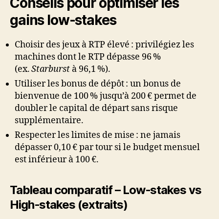
Conseils pour optimiser les
gains low‑stakes
Choisir des jeux à RTP élevé : privilégiez les
machines dont le RTP dépasse 96 %
(ex.
Starburst
à 96,1 %).
Utiliser les bonus de dépôt : un bonus de
bienvenue de 100 % jusqu’à 200 € permet de
doubler le capital de départ sans risque
supplémentaire.
Respecter les limites de mise : ne jamais
dépasser 0,10 € par tour si le budget mensuel
est inférieur à 100 €.
Tableau comparatif – Low‑stakes vs
High‑stakes (extraits)