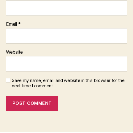
Email
*
Website
Save my name, email, and website in this browser for the
next time I comment.