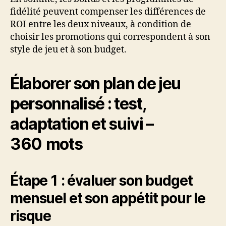
fidélité peuvent compenser les différences de
ROI entre les deux niveaux, à condition de
choisir les promotions qui correspondent à son
style de jeu et à son budget.
Élaborer son plan de jeu
personnalisé : test,
adaptation et suivi –
360 mots
Étape 1 : évaluer son budget
mensuel et son appétit pour le
risque