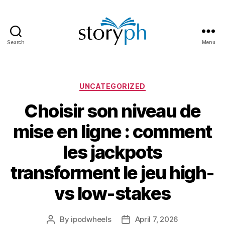
Search
Menu
StoryPH
Categories
UNCATEGORIZED
Choisir son niveau de
mise en ligne : comment
les jackpots
transforment le jeu high‑
vs low‑stakes
By
ipodwheels
April 7, 2026
Post
Post