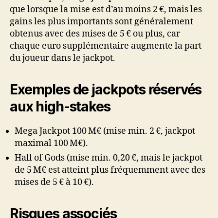
que lorsque la mise est d’au moins 2 €, mais les
gains les plus importants sont généralement
obtenus avec des mises de 5 € ou plus, car
chaque euro supplémentaire augmente la part
du joueur dans le jackpot.
Exemples de jackpots réservés
aux high‑stakes
Mega Jackpot 100 M€ (mise min. 2 €, jackpot
maximal 100 M€).
Hall of Gods (mise min. 0,20 €, mais le jackpot
de 5 M€ est atteint plus fréquemment avec des
mises de 5 € à 10 €).
Risques associés