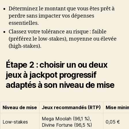
Déterminez le montant que vous êtes prêt à
perdre sans impacter vos dépenses
essentielles.
Classez votre tolérance au risque : faible
(préférez le low‑stakes), moyenne ou élevée
(high‑stakes).
Étape 2 : choisir un ou deux
jeux à jackpot progressif
adaptés à son niveau de mise
Niveau de mise
Jeux recommandés (RTP)
Mise mini
Mega Moolah (96,1 %),
Low‑stakes
0,05 €
Divine Fortune (96,5 %)