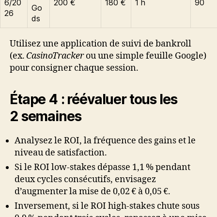
6/20
200 €
180 €
1 h
90
Go
26
ds
Utilisez une application de suivi de bankroll
(ex.
CasinoTracker
ou une simple feuille Google)
pour consigner chaque session.
Étape 4 : réévaluer tous les
2 semaines
Analysez le ROI, la fréquence des gains et le
niveau de satisfaction.
Si le ROI low‑stakes dépasse 1,1 % pendant
deux cycles consécutifs, envisagez
d’augmenter la mise de 0,02 € à 0,05 €.
Inversement, si le ROI high‑stakes chute sous