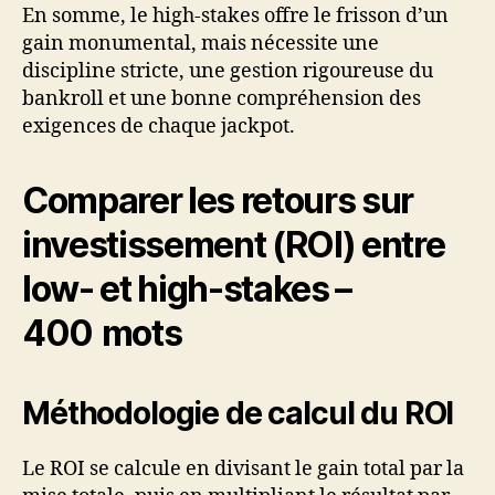
En somme, le high‑stakes offre le frisson d’un
gain monumental, mais nécessite une
discipline stricte, une gestion rigoureuse du
bankroll et une bonne compréhension des
exigences de chaque jackpot.
Comparer les retours sur
investissement (ROI) entre
low‑ et high‑stakes –
400 mots
Méthodologie de calcul du ROI
Le ROI se calcule en divisant le gain total par la