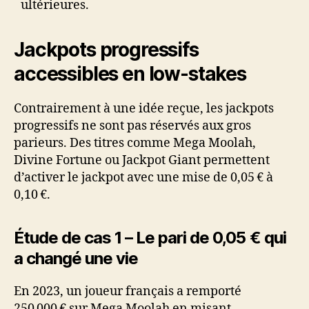
ultérieures.
Jackpots progressifs
accessibles en low‑stakes
Contrairement à une idée reçue, les jackpots
progressifs ne sont pas réservés aux gros
parieurs. Des titres comme Mega Moolah,
Divine Fortune ou Jackpot Giant permettent
d’activer le jackpot avec une mise de 0,05 € à
0,10 €.
Étude de cas 1 – Le pari de 0,05 € qui
a changé une vie
En 2023, un joueur français a remporté
250 000 € sur Mega Moolah en misant