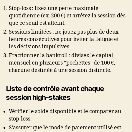
Stop‑loss : fixez une perte maximale
quotidienne (ex. 200 €) et arrêtez la session dès
que ce seuil est atteint.
Sessions limitées : ne jouez pas plus de deux
heures consécutives pour éviter la fatigue et
les décisions impulsives.
Fractionner la bankroll : divisez le capital
mensuel en plusieurs “pochettes” de 100 €,
chacune destinée à une session distincte.
Liste de contrôle avant chaque
session high‑stakes
Vérifier le solde disponible et le comparer au
stop‑loss.
S’assurer que le mode de paiement utilisé est