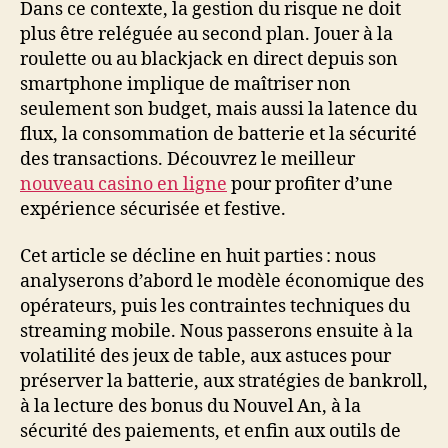
Dans ce contexte, la gestion du risque ne doit
An
plus être reléguée au second plan. Jouer à la
roulette ou au blackjack en direct depuis son
smartphone implique de maîtriser non
seulement son budget, mais aussi la latence du
flux, la consommation de batterie et la sécurité
des transactions. Découvrez le meilleur
nouveau casino en ligne
pour profiter d’une
expérience sécurisée et festive.
Cet article se décline en huit parties : nous
analyserons d’abord le modèle économique des
opérateurs, puis les contraintes techniques du
streaming mobile. Nous passerons ensuite à la
volatilité des jeux de table, aux astuces pour
préserver la batterie, aux stratégies de bankroll,
à la lecture des bonus du Nouvel An, à la
sécurité des paiements, et enfin aux outils de