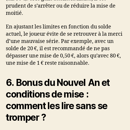
prudent de s’arrêter ou de réduire la mise de
moitié.
En ajustant les limites en fonction du solde
actuel, le joueur évite de se retrouver à la merci
d’une mauvaise série. Par exemple, avec un
solde de 20 €, il est recommandé de ne pas
dépasser une mise de 0,50 €, alors qu’avec 80 €,
une mise de 1 € reste raisonnable.
6. Bonus du Nouvel An et
conditions de mise :
comment les lire sans se
tromper ?