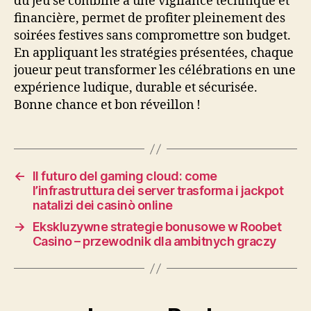
du jeu se combine à une vigilance technique et
financière, permet de profiter pleinement des
soirées festives sans compromettre son budget.
En appliquant les stratégies présentées, chaque
joueur peut transformer les célébrations en une
expérience ludique, durable et sécurisée.
Bonne chance et bon réveillon !
←
Il futuro del gaming cloud: come
l’infrastruttura dei server trasforma i jackpot
natalizi dei casinò online
→
Ekskluzywne strategie bonusowe w Roobet
Casino – przewodnik dla ambitnych graczy