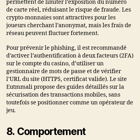
permettent de limiter l’exposition du numéro
de carte réel, réduisant le risque de fraude. Les
crypto‑monnaies sont attractives pour les
joueurs cherchant l’anonymat, mais les frais de
réseau peuvent fluctuer fortement.
Pour prévenir le phishing, il est recommandé
d’activer l’authentification à deux facteurs (2FA)
sur le compte du casino, d’utiliser un
gestionnaire de mots de passe et de vérifier
l’URL du site (HTTPS, certificat valide). Le site
Eutmmali propose des guides détaillés sur la
sécurisation des transactions mobiles, sans
toutefois se positionner comme un opérateur de
jeu.
8. Comportement