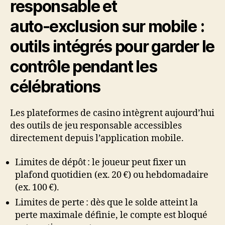
responsable et
auto‑exclusion sur mobile :
outils intégrés pour garder le
contrôle pendant les
célébrations
Les plateformes de casino intègrent aujourd’hui
des outils de jeu responsable accessibles
directement depuis l’application mobile.
Limites de dépôt : le joueur peut fixer un
plafond quotidien (ex. 20 €) ou hebdomadaire
(ex. 100 €).
Limites de perte : dès que le solde atteint la
perte maximale définie, le compte est bloqué