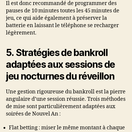
Il est donc recommandé de programmer des
pauses de 10 minutes toutes les 45 minutes de
jeu, ce qui aide également à préserver la
batterie en laissant le téléphone se recharger
légèrement.
5. Stratégies de bankroll
adaptées aux sessions de
jeu nocturnes du réveillon
Une gestion rigoureuse du bankroll est la pierre
angulaire d’une session réussie. Trois méthodes
de mise sont particulièrement adaptées aux
soirées de Nouvel An :
Flat betting : miser le même montant à chaque