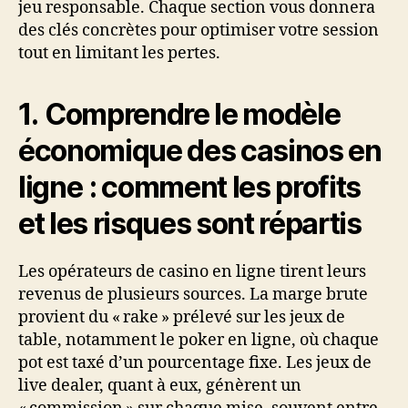
jeu responsable. Chaque section vous donnera
des clés concrètes pour optimiser votre session
tout en limitant les pertes.
1. Comprendre le modèle
économique des casinos en
ligne : comment les profits
et les risques sont répartis
Les opérateurs de casino en ligne tirent leurs
revenus de plusieurs sources. La marge brute
provient du « rake » prélevé sur les jeux de
table, notamment le poker en ligne, où chaque
pot est taxé d’un pourcentage fixe. Les jeux de
live dealer, quant à eux, génèrent un