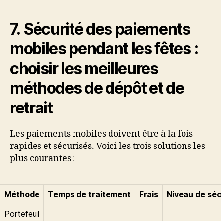
7. Sécurité des paiements
mobiles pendant les fêtes :
choisir les meilleures
méthodes de dépôt et de
retrait
Les paiements mobiles doivent être à la fois
rapides et sécurisés. Voici les trois solutions les
plus courantes :
Méthode
Temps de traitement
Frais
Niveau de séc
Portefeuil