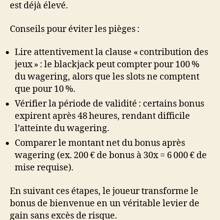
est déjà élevé.
Conseils pour éviter les pièges :
Lire attentivement la clause « contribution des
jeux » : le blackjack peut compter pour 100 %
du wagering, alors que les slots ne comptent
que pour 10 %.
Vérifier la période de validité : certains bonus
expirent après 48 heures, rendant difficile
l’atteinte du wagering.
Comparer le montant net du bonus après
wagering (ex. 200 € de bonus à 30x = 6 000 € de
mise requise).
En suivant ces étapes, le joueur transforme le
bonus de bienvenue en un véritable levier de
gain sans excès de risque.