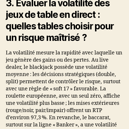
3. Évaluer la volatilité des
jeux de table en direct :
quelles tables choisir pour
un risque maîtrisé ?
La volatilité mesure la rapidité avec laquelle un
jeu génère des gains ou des pertes. Au live
dealer, le blackjack possède une volatilité
moyenne : les décisions stratégiques (double,
split) permettent de contrôler le risque, surtout
avec une règle de « soft 17 » favorable. La
roulette européenne, avec un seul zéro, affiche
une volatilité plus basse ; les mises extérieures
(rouge/noir, pair/impair) offrent un RTP
d’environ 97,3 %. En revanche, le baccarat,
surtout sur la ligne « Banker », a une volatilité