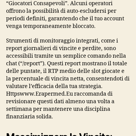
“Giocatori Consapevoli”. Alcuni operatori
offrono la possibilità di auto‑escludersi per
periodi definiti, garantendo che il tuo account
venga temporaneamente bloccato.
Strumenti di monitoraggio integrati, come i
report giornalieri di vincite e perdite, sono
accessibili tramite un semplice comando nella
chat (“/report”). Questi report mostrano il totale
delle puntate, il RTP medio delle slot giocate e
la percentuale di vincita netta, consentendoti di
valutare l’efficacia della tua strategia.
Httpswww.Erapermed.Eu raccomanda di
revisionare questi dati almeno una volta a
settimana per mantenere una disciplina
finanziaria solida.