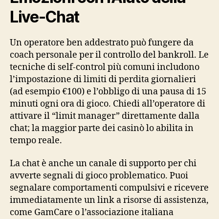
Live‑Chat
Un operatore ben addestrato può fungere da
coach personale per il controllo del bankroll. Le
tecniche di self‑control più comuni includono
l’impostazione di limiti di perdita giornalieri
(ad esempio €100) e l’obbligo di una pausa di 15
minuti ogni ora di gioco. Chiedi all’operatore di
attivare il “limit manager” direttamente dalla
chat; la maggior parte dei casinò lo abilita in
tempo reale.
La chat è anche un canale di supporto per chi
avverte segnali di gioco problematico. Puoi
segnalare comportamenti compulsivi e ricevere
immediatamente un link a risorse di assistenza,
come GamCare o l’associazione italiana