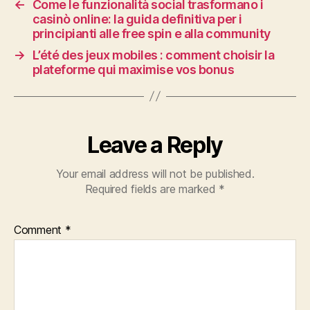
←
Come le funzionalità social trasformano i
casinò online: la guida definitiva per i
principianti alle free spin e alla community
→
L’été des jeux mobiles : comment choisir la
plateforme qui maximise vos bonus
Leave a Reply
Your email address will not be published.
Required fields are marked
*
Comment
*