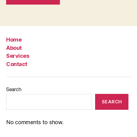
Home
About
Services
Contact
Search
SEARCH
No comments to show.