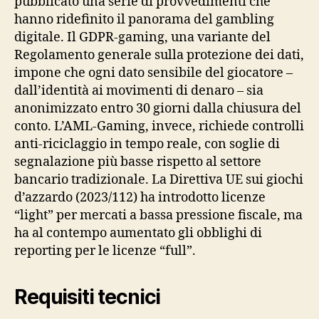
pubblicato una serie di provvedimenti che
hanno ridefinito il panorama del gambling
digitale. Il GDPR‑gaming, una variante del
Regolamento generale sulla protezione dei dati,
impone che ogni dato sensibile del giocatore –
dall’identità ai movimenti di denaro – sia
anonimizzato entro 30 giorni dalla chiusura del
conto. L’AML‑Gaming, invece, richiede controlli
anti‑riciclaggio in tempo reale, con soglie di
segnalazione più basse rispetto al settore
bancario tradizionale. La Direttiva UE sui giochi
d’azzardo (2023/112) ha introdotto licenze
“light” per mercati a bassa pressione fiscale, ma
ha al contempo aumentato gli obblighi di
reporting per le licenze “full”.
Requisiti tecnici