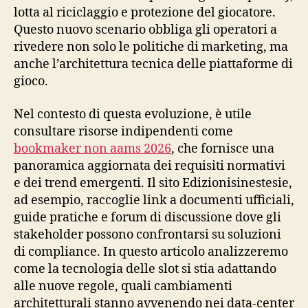
Norme
lotta al riciclaggio e protezione del giocatore.
Questo nuovo scenario obbliga gli operatori a
rivedere non solo le politiche di marketing, ma
anche l’architettura tecnica delle piattaforme di
gioco.
Nel contesto di questa evoluzione, è utile
consultare risorse indipendenti come
bookmaker non aams 2026
, che fornisce una
panoramica aggiornata dei requisiti normativi
e dei trend emergenti. Il sito Edizionisinestesie,
ad esempio, raccoglie link a documenti ufficiali,
guide pratiche e forum di discussione dove gli
stakeholder possono confrontarsi su soluzioni
di compliance. In questo articolo analizzeremo
come la tecnologia delle slot si stia adattando
alle nuove regole, quali cambiamenti
architetturali stanno avvenendo nei data‑center