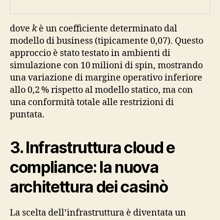
dove
k
è un coefficiente determinato dal
modello di business (tipicamente 0,07). Questo
approccio è stato testato in ambienti di
simulazione con 10 milioni di spin, mostrando
una variazione di margine operativo inferiore
allo 0,2 % rispetto al modello statico, ma con
una conformità totale alle restrizioni di
puntata.
3. Infrastruttura cloud e
compliance: la nuova
architettura dei casinò
La scelta dell’infrastruttura è diventata un