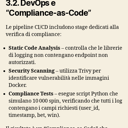
3.2. DevOps e
“Compliance‑as‑Code”
Le pipeline CI/CD includono stage dedicati alla
verifica di compliance:
Static Code Analysis
– controlla che le librerie
di logging non contengano endpoint non
autorizzati.
Security Scanning
– utilizza Trivy per
identificare vulnerabilità nelle immagini
Docker.
Compliance Tests
– esegue script Python che
simulano 10 000 spin, verificando che tutti i log
contengano i campi richiesti (user_id,
timestamp, bet, win).