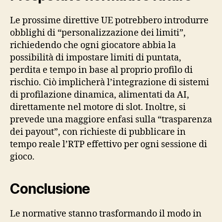
Le prossime direttive UE potrebbero introdurre
obblighi di “personalizzazione dei limiti”,
richiedendo che ogni giocatore abbia la
possibilità di impostare limiti di puntata,
perdita e tempo in base al proprio profilo di
rischio. Ciò implicherà l’integrazione di sistemi
di profilazione dinamica, alimentati da AI,
direttamente nel motore di slot. Inoltre, si
prevede una maggiore enfasi sulla “trasparenza
dei payout”, con richieste di pubblicare in
tempo reale l’RTP effettivo per ogni sessione di
gioco.
Conclusione
Le normative stanno trasformando il modo in