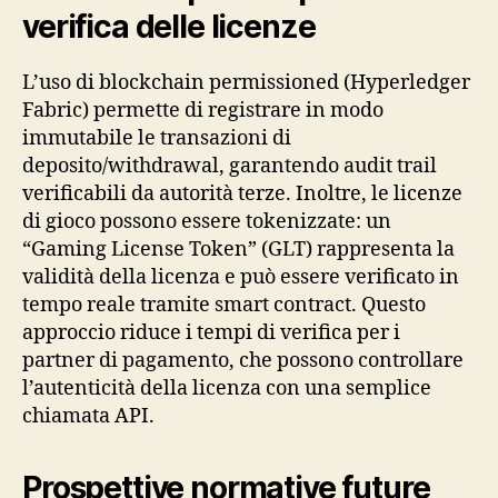
verifica delle licenze
L’uso di blockchain permissioned (Hyperledger
Fabric) permette di registrare in modo
immutabile le transazioni di
deposito/withdrawal, garantendo audit trail
verificabili da autorità terze. Inoltre, le licenze
di gioco possono essere tokenizzate: un
“Gaming License Token” (GLT) rappresenta la
validità della licenza e può essere verificato in
tempo reale tramite smart contract. Questo
approccio riduce i tempi di verifica per i
partner di pagamento, che possono controllare
l’autenticità della licenza con una semplice
chiamata API.
Prospettive normative future