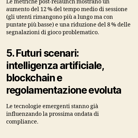
Le metriche post‑relaunch mostrano un
aumento del 12 % del tempo medio di sessione
(gli utenti rimangono più a lungo ma con
puntate più basse) e una riduzione del 8 % delle
segnalazioni di gioco problematico.
5. Futuri scenari:
intelligenza artificiale,
blockchain e
regolamentazione evoluta
Le tecnologie emergenti stanno già
influenzando la prossima ondata di
compliance.