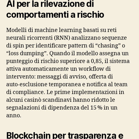
AI per la rilevazione di
comportamenti a rischio
Modelli di machine learning basati su reti
neurali ricorrenti (RNN) analizzano sequenze
di spin per identificare pattern di “chasing” o
“loss dumping”. Quando il modello assegna un
punteggio di rischio superiore a 0,85, il sistema
attiva automaticamente un workflow di
intervento: messaggi di avviso, offerta di
auto‑esclusione temporanea e notifica al team
di compliance. Le prime implementazioni in
alcuni casinò scandinavi hanno ridotto le
segnalazioni di dipendenza del 15 % in un
anno.
Blockchain per trasparenza e