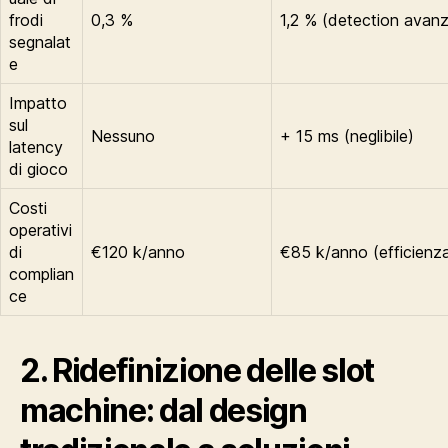
frodi
0,3 %
1,2 % (detection avan
segnalat
e
Impatto
sul
Nessuno
+ 15 ms (neglibile)
latency
di gioco
Costi
operativi
di
€120 k/anno
€85 k/anno (efficienz
complian
ce
2. Ridefinizione delle slot
machine: dal design