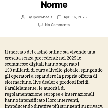
Norme
By
ipodwheels
April 16, 2026
Post
Post
author
date
on
No Comments
Slot‑Tech
&
Regolamentazione:
Come
i
Il mercato dei casinò online sta vivendo una
Casinò
crescita senza precedenti: nel 2025 le
Online
scommesse digitali hanno superato i
Ridisegnano
150 miliardi di euro a livello globale, spingendo
l’Esperienza
gli operatori a espandere la propria offerta di
di
slot machine, live dealer e prodotti ibridi.
Gioco
Parallelamente, le autorità di
per
Conformarsi
regolamentazione europee e internazionali
alle
hanno intensificato i loro interventi,
Nuove
introducendo direttive più stringenti su privacy,