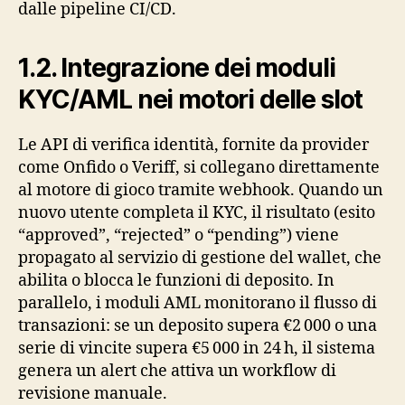
dalle pipeline CI/CD.
1.2. Integrazione dei moduli
KYC/AML nei motori delle slot
Le API di verifica identità, fornite da provider
come Onfido o Veriff, si collegano direttamente
al motore di gioco tramite webhook. Quando un
nuovo utente completa il KYC, il risultato (esito
“approved”, “rejected” o “pending”) viene
propagato al servizio di gestione del wallet, che
abilita o blocca le funzioni di deposito. In
parallelo, i moduli AML monitorano il flusso di
transazioni: se un deposito supera €2 000 o una
serie di vincite supera €5 000 in 24 h, il sistema
genera un alert che attiva un workflow di
revisione manuale.