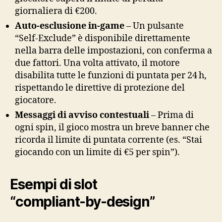
giornaliera di €200.
Auto‑esclusione in‑game
– Un pulsante
“Self‑Exclude” è disponibile direttamente
nella barra delle impostazioni, con conferma a
due fattori. Una volta attivato, il motore
disabilita tutte le funzioni di puntata per 24 h,
rispettando le direttive di protezione del
giocatore.
Messaggi di avviso contestuali
– Prima di
ogni spin, il gioco mostra un breve banner che
ricorda il limite di puntata corrente (es. “Stai
giocando con un limite di €5 per spin”).
Esempi di slot
“compliant‑by‑design”