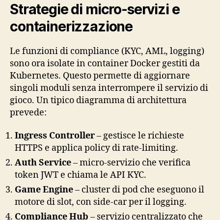
Strategie di micro‑servizi e
containerizzazione
Le funzioni di compliance (KYC, AML, logging)
sono ora isolate in container Docker gestiti da
Kubernetes. Questo permette di aggiornare
singoli moduli senza interrompere il servizio di
gioco. Un tipico diagramma di architettura
prevede:
Ingress Controller
– gestisce le richieste
HTTPS e applica policy di rate‑limiting.
Auth Service
– micro‑servizio che verifica
token JWT e chiama le API KYC.
Game Engine
– cluster di pod che eseguono il
motore di slot, con side‑car per il logging.
Compliance Hub
– servizio centralizzato che