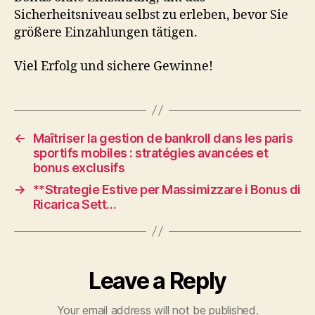
Sicherheitsniveau selbst zu erleben, bevor Sie
größere Einzahlungen tätigen.
Viel Erfolg und sichere Gewinne!
←
Maîtriser la gestion de bankroll dans les paris
sportifs mobiles : stratégies avancées et
bonus exclusifs
→
**Strategie Estive per Massimizzare i Bonus di
Ricarica Sett…
Leave a Reply
Your email address will not be published.