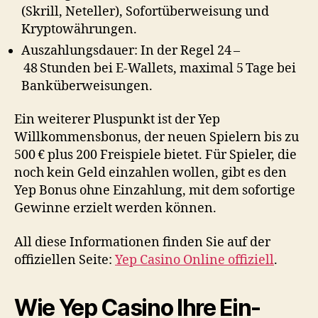
(Skrill, Neteller), Sofortüberweisung und
Kryptowährungen.
Auszahlungsdauer: In der Regel 24 –
48 Stunden bei E‑Wallets, maximal 5 Tage bei
Banküberweisungen.
Ein weiterer Pluspunkt ist der Yep
Willkommensbonus, der neuen Spielern bis zu
500 € plus 200 Freispiele bietet. Für Spieler, die
noch kein Geld einzahlen wollen, gibt es den
Yep Bonus ohne Einzahlung, mit dem sofortige
Gewinne erzielt werden können.
All diese Informationen finden Sie auf der
offiziellen Seite:
Yep Casino Online offiziell
.
Wie Yep Casino Ihre Ein-