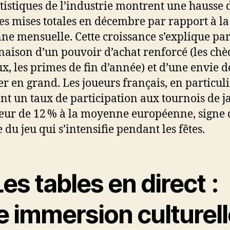
atistiques de l’industrie montrent une hausse 
es mises totales en décembre par rapport à la
e mensuelle. Cette croissance s’explique par
aison d’un pouvoir d’achat renforcé (les chè
x, les primes de fin d’année) et d’une envie d
er en grand. Les joueurs français, en particuli
ent un taux de participation aux tournois de j
eur de 12 % à la moyenne européenne, signe 
 du jeu qui s’intensifie pendant les fêtes.
Les tables en direct :
e immersion culturell