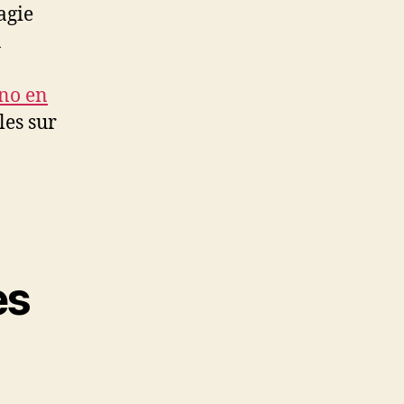
agie
u
ino en
les sur
es