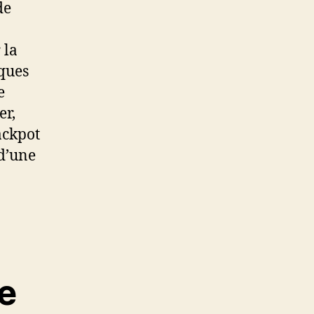
de
 la
ques
e
er,
ackpot
d’une
e