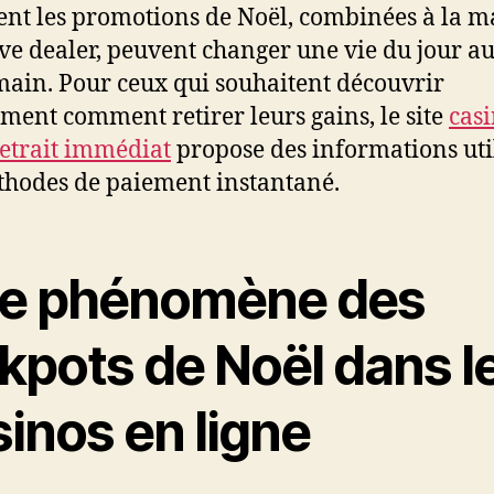
t les promotions de Noël, combinées à la m
ive dealer, peuvent changer une vie du jour a
ain. Pour ceux qui souhaitent découvrir
ment comment retirer leurs gains, le site
cas
retrait immédiat
propose des informations uti
thodes de paiement instantané.
 Le phénomène des
kpots de Noël dans l
inos en ligne