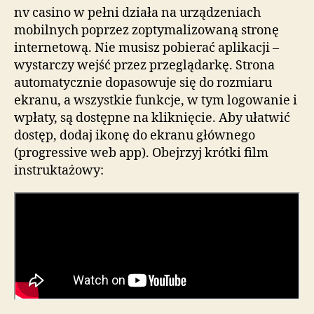
nv casino w pełni działa na urządzeniach
mobilnych poprzez zoptymalizowaną stronę
internetową. Nie musisz pobierać aplikacji –
wystarczy wejść przez przeglądarkę. Strona
automatycznie dopasowuje się do rozmiaru
ekranu, a wszystkie funkcje, w tym logowanie i
wpłaty, są dostępne na kliknięcie. Aby ułatwić
dostęp, dodaj ikonę do ekranu głównego
(progressive web app). Obejrzyj krótki film
instruktażowy: