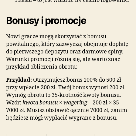
i hasła – to jest właśnie nv casino logowanie.
Bonusy i promocje
Nowi gracze mogą skorzystać z bonusu
powitalnego, który zazwyczaj obejmuje dopłatę
do pierwszego depozytu oraz darmowe spiny.
Warunki promocji różnią się, ale warto znać
przykład obliczenia obrotu:
Przykład:
Otrzymujesz bonus 100% do 500 zł
przy wpłacie 200 zł. Twój bonus wynosi 200 zł.
Wymóg obrotu to 35-krotność kwoty bonusu.
Wzór:
kwota bonusu × wagering
= 200 zł × 35 =
7000 zł. Musisz obstawić łącznie 7000 zł, zanim
będziesz mógł wypłacić wygrane z bonusu.