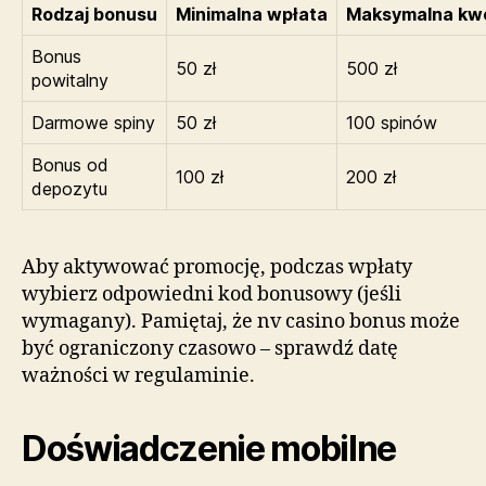
Rodzaj bonusu
Minimalna wpłata
Maksymalna kw
Bonus
50 zł
500 zł
powitalny
Darmowe spiny
50 zł
100 spinów
Bonus od
100 zł
200 zł
depozytu
Aby aktywować promocję, podczas wpłaty
wybierz odpowiedni kod bonusowy (jeśli
wymagany). Pamiętaj, że nv casino bonus może
być ograniczony czasowo – sprawdź datę
ważności w regulaminie.
Doświadczenie mobilne