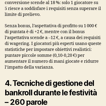
conversione scende al 18 %: solo 1 giocatore su
5 riesce a soddisfare i requisiti senza superare il
limite di prelievo.
Senza bonus, l’aspettativa di profitto su 1 000 €
di puntata è di +2 €, mentre con il bonus
l’aspettativa scende a –12 €, a causa dei requisiti
di wagering. I giocatori più esperti usano queste
statistiche per impostare obiettivi realistici:
puntare piccole somme (0,10‑0,20 €) per
aumentare il numero di mani giocate e ridurre
l’impatto della varianza.
4. Tecniche di gestione del
bankroll durante le festività
– 260 parole