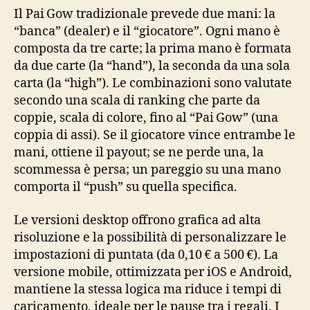
Il Pai Gow tradizionale prevede due mani: la
“banca” (dealer) e il “giocatore”. Ogni mano è
composta da tre carte; la prima mano è formata
da due carte (la “hand”), la seconda da una sola
carta (la “high”). Le combinazioni sono valutate
secondo una scala di ranking che parte da
coppie, scala di colore, fino al “Pai Gow” (una
coppia di assi). Se il giocatore vince entrambe le
mani, ottiene il payout; se ne perde una, la
scommessa è persa; un pareggio su una mano
comporta il “push” su quella specifica.
Le versioni desktop offrono grafica ad alta
risoluzione e la possibilità di personalizzare le
impostazioni di puntata (da 0,10 € a 500 €). La
versione mobile, ottimizzata per iOS e Android,
mantiene la stessa logica ma riduce i tempi di
caricamento, ideale per le pause tra i regali. I