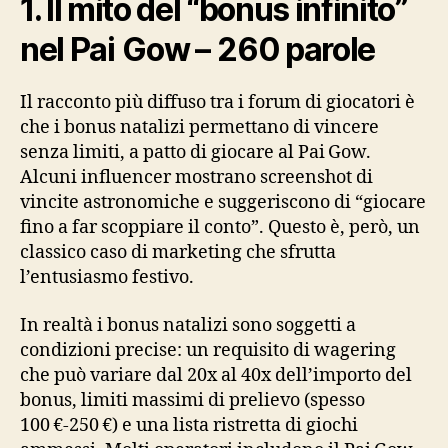
1. Il mito del “bonus infinito”
nel Pai Gow – 260 parole
Il racconto più diffuso tra i forum di giocatori è
che i bonus natalizi permettano di vincere
senza limiti, a patto di giocare al Pai Gow.
Alcuni influencer mostrano screenshot di
vincite astronomiche e suggeriscono di “giocare
fino a far scoppiare il conto”. Questo è, però, un
classico caso di marketing che sfrutta
l’entusiasmo festivo.
In realtà i bonus natalizi sono soggetti a
condizioni precise: un requisito di wagering
che può variare dal 20x al 40x dell’importo del
bonus, limiti massimi di prelievo (spesso
100 €‑250 €) e una lista ristretta di giochi