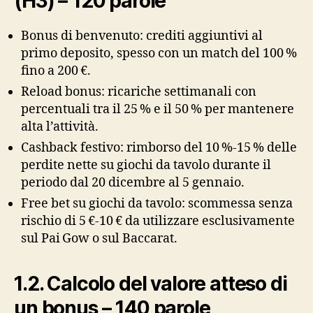
(H3) – 120 parole
Bonus di benvenuto: crediti aggiuntivi al
primo deposito, spesso con un match del 100 %
fino a 200 €.
Reload bonus: ricariche settimanali con
percentuali tra il 25 % e il 50 % per mantenere
alta l’attività.
Cashback festivo: rimborso del 10 %‑15 % delle
perdite nette su giochi da tavolo durante il
periodo dal 20 dicembre al 5 gennaio.
Free bet su giochi da tavolo: scommessa senza
rischio di 5 €‑10 € da utilizzare esclusivamente
sul Pai Gow o sul Baccarat.
1.2. Calcolo del valore atteso di
un bonus – 140 parole