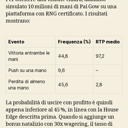
simulato 10 milioni di mani di Pai Gow su una
piattaforma con RNG certificato. I risultati
mostrano:
Evento
Frequenza (%)
RTP medio
Vittoria entrambe le
44,8
97,2
mani
Push su una mano
9,6
–
Perdita di almeno
45,6
2,8
una mano
La probabilità di uscire con profitto è quindi
appena inferiore al 45 %, in linea con la House
Edge descritta prima. Quando si aggiunge un
bonus natalizio con 30x wagering, il tasso di