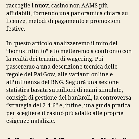
raccoglie i nuovi casino non AAMS più
affidabili, fornendo una panoramica chiara su
licenze, metodi di pagamento e promozioni
festive.
In questo articolo analizzeremo il mito del
“bonus infinito” e lo metteremo a confronto con
la realtà dei termini di wagering. Poi
passeremo a una descrizione tecnica delle
regole del Pai Gow, alle varianti online e
all’influenza del RNG. Seguirà una sezione
statistica basata su milioni di mani simulate,
consigli di gestione del bankroll, la controversa
“strategia del 2‑4‑6” e, infine, una guida pratica
per scegliere il casinò più adatto alle proprie
esigenze natalizie.