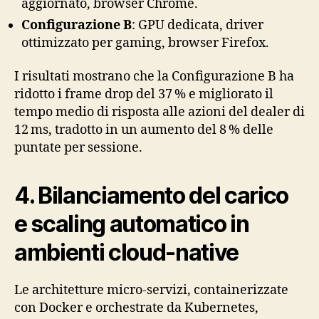
aggiornato, browser Chrome.
Configurazione B
: GPU dedicata, driver
ottimizzato per gaming, browser Firefox.
I risultati mostrano che la Configurazione B ha
ridotto i frame drop del 37 % e migliorato il
tempo medio di risposta alle azioni del dealer di
12 ms, tradotto in un aumento del 8 % delle
puntate per sessione.
4. Bilanciamento del carico
e scaling automatico in
ambienti cloud‑native
Le architetture micro‑servizi, containerizzate
con Docker e orchestrate da Kubernetes,