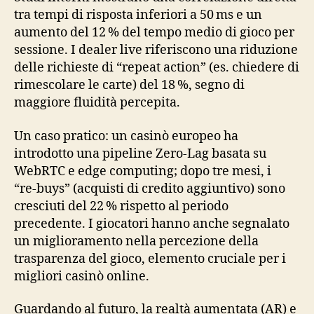
tra tempi di risposta inferiori a 50 ms e un
aumento del 12 % del tempo medio di gioco per
sessione. I dealer live riferiscono una riduzione
delle richieste di “repeat action” (es. chiedere di
rimescolare le carte) del 18 %, segno di
maggiore fluidità percepita.
Un caso pratico: un casinò europeo ha
introdotto una pipeline Zero‑Lag basata su
WebRTC e edge computing; dopo tre mesi, i
“re‑buys” (acquisti di credito aggiuntivo) sono
cresciuti del 22 % rispetto al periodo
precedente. I giocatori hanno anche segnalato
un miglioramento nella percezione della
trasparenza del gioco, elemento cruciale per i
migliori casinò online.
Guardando al futuro, la realtà aumentata (AR) e