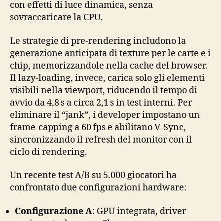
con effetti di luce dinamica, senza
sovraccaricare la CPU.
Le strategie di pre‑rendering includono la
generazione anticipata di texture per le carte e i
chip, memorizzandole nella cache del browser.
Il lazy‑loading, invece, carica solo gli elementi
visibili nella viewport, riducendo il tempo di
avvio da 4,8 s a circa 2,1 s in test interni. Per
eliminare il “jank”, i developer impostano un
frame‑capping a 60 fps e abilitano V‑Sync,
sincronizzando il refresh del monitor con il
ciclo di rendering.
Un recente test A/B su 5.000 giocatori ha
confrontato due configurazioni hardware:
Configurazione A
: GPU integrata, driver