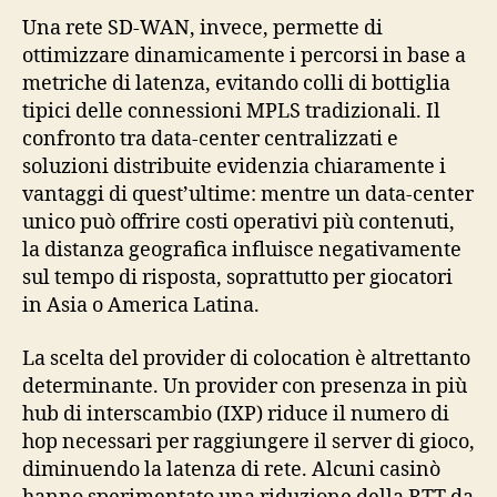
Una rete SD‑WAN, invece, permette di
ottimizzare dinamicamente i percorsi in base a
metriche di latenza, evitando colli di bottiglia
tipici delle connessioni MPLS tradizionali. Il
confronto tra data‑center centralizzati e
soluzioni distribuite evidenzia chiaramente i
vantaggi di quest’ultime: mentre un data‑center
unico può offrire costi operativi più contenuti,
la distanza geografica influisce negativamente
sul tempo di risposta, soprattutto per giocatori
in Asia o America Latina.
La scelta del provider di colocation è altrettanto
determinante. Un provider con presenza in più
hub di interscambio (IXP) riduce il numero di
hop necessari per raggiungere il server di gioco,
diminuendo la latenza di rete. Alcuni casinò