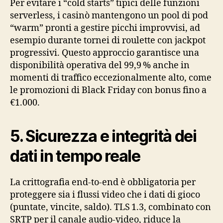
Per evitare i “cold starts” tipici delle funzioni
serverless, i casinò mantengono un pool di pod
“warm” pronti a gestire picchi improvvisi, ad
esempio durante tornei di roulette con jackpot
progressivi. Questo approccio garantisce una
disponibilità operativa del 99,9 % anche in
momenti di traffico eccezionalmente alto, come
le promozioni di Black Friday con bonus fino a
€1.000.
5. Sicurezza e integrità dei
dati in tempo reale
La crittografia end‑to‑end è obbligatoria per
proteggere sia i flussi video che i dati di gioco
(puntate, vincite, saldo). TLS 1.3, combinato con
SRTP per il canale audio‑video, riduce la