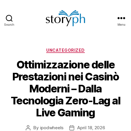
Search
Menu
StoryPH
Categories
UNCATEGORIZED
Ottimizzazione delle
Prestazioni nei Casinò
Moderni – Dalla
Tecnologia Zero‑Lag al
Live Gaming
By
ipodwheels
April 18, 2026
Post
Post