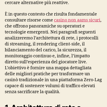
cercare alternative più reattive.
È in questo contesto che risulta fondamentale
consultare risorse come
casino non aams sicuri
,
che offrono panoramiche su operatori e
tecnologie emergenti. Nei paragrafi seguenti
analizzeremo l’architettura di rete, i protocolli
di streaming, il rendering client‑side, il
bilanciamento del carico, la sicurezza, il
monitoraggio continuo e, infine, l’impatto
diretto sull’esperienza del giocatore live.
L’obiettivo è fornire una mappa dettagliata
delle migliori pratiche per trasformare un
casinò tradizionale in una piattaforma Zero‑Lag
capace di sostenere volumi di traffico elevati
senza sacrificare la qualità.