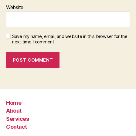
Website
Save my name, email, and website in this browser for the
next time I comment.
Home
About
Services
Contact