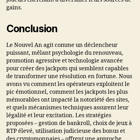
gains.
Conclusion
Le Nouvel An agit comme un déclencheur
puissant, mêlant psychologie du renouveau,
promotion agressive et technologie avancée
pour créer des jackpots qui semblent capables
de transformer une résolution en fortune. Nous
avons vu comment les opérateurs exploitent le
pic émotionnel, comment les jackpots les plus
mémorables ont impacté la notoriété des sites,
et quels mécanismes techniques assurent leur
légalité et leur excitation. Les stratégies
proposées – gestion de bankroll, choix de jeux à
RTP élevé, utilisation judicieuse des bonus et
des cryptomonnaies – offrent une approche