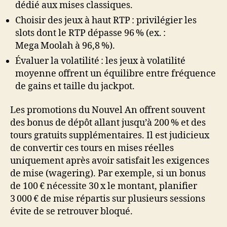
dédié aux mises classiques.
Choisir des jeux à haut RTP : privilégier les
slots dont le RTP dépasse 96 % (ex. :
Mega Moolah à 96,8 %).
Évaluer la volatilité : les jeux à volatilité
moyenne offrent un équilibre entre fréquence
de gains et taille du jackpot.
Les promotions du Nouvel An offrent souvent
des bonus de dépôt allant jusqu’à 200 % et des
tours gratuits supplémentaires. Il est judicieux
de convertir ces tours en mises réelles
uniquement après avoir satisfait les exigences
de mise (wagering). Par exemple, si un bonus
de 100 € nécessite 30 x le montant, planifier
3 000 € de mise répartis sur plusieurs sessions
évite de se retrouver bloqué.