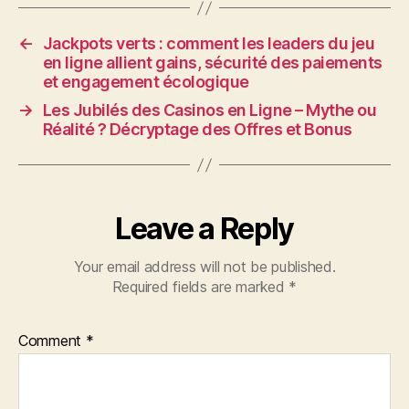
←
Jackpots verts : comment les leaders du jeu
en ligne allient gains, sécurité des paiements
et engagement écologique
→
Les Jubilés des Casinos en Ligne – Mythe ou
Réalité ? Décryptage des Offres et Bonus
Leave a Reply
Your email address will not be published.
Required fields are marked
*
Comment
*