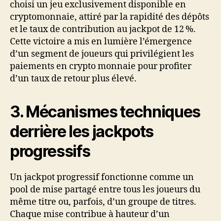
choisi un jeu exclusivement disponible en
cryptomonnaie, attiré par la rapidité des dépôts
et le taux de contribution au jackpot de 12 %.
Cette victoire a mis en lumière l’émergence
d’un segment de joueurs qui privilégient les
paiements en crypto monnaie pour profiter
d’un taux de retour plus élevé.
3. Mécanismes techniques
derrière les jackpots
progressifs
Un jackpot progressif fonctionne comme un
pool de mise partagé entre tous les joueurs du
même titre ou, parfois, d’un groupe de titres.
Chaque mise contribue à hauteur d’un