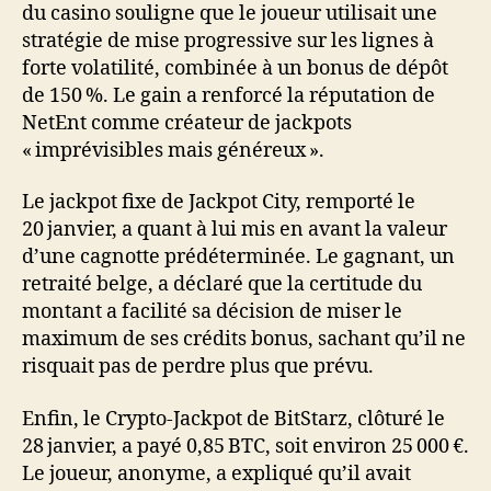
du casino souligne que le joueur utilisait une
stratégie de mise progressive sur les lignes à
forte volatilité, combinée à un bonus de dépôt
de 150 %. Le gain a renforcé la réputation de
NetEnt comme créateur de jackpots
« imprévisibles mais généreux ».
Le jackpot fixe de Jackpot City, remporté le
20 janvier, a quant à lui mis en avant la valeur
d’une cagnotte prédéterminée. Le gagnant, un
retraité belge, a déclaré que la certitude du
montant a facilité sa décision de miser le
maximum de ses crédits bonus, sachant qu’il ne
risquait pas de perdre plus que prévu.
Enfin, le Crypto‑Jackpot de BitStarz, clôturé le
28 janvier, a payé 0,85 BTC, soit environ 25 000 €.
Le joueur, anonyme, a expliqué qu’il avait