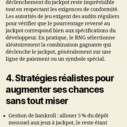
déclenchement du jackpot reste imprévisible
tout en respectant les exigences de conformité.
Les autorités de jeu exigent des audits réguliers
pour vérifier que le pourcentage reversé au
jackpot correspond bien aux spécifications du
développeur. En pratique, le RNG sélectionne
aléatoirement la combinaison gagnante qui
déclenche le jackpot, généralement sur une
ligne de paiement ou un symbole spécial.
4. Stratégies réalistes pour
augmenter ses chances
sans tout miser
Gestion de bankroll : allouer 5 % du dépôt
mensuel aux jeux à jackpot, le reste étant