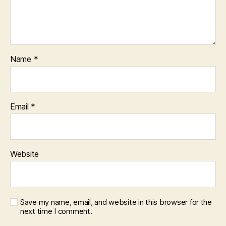
Name
*
Email
*
Website
Save my name, email, and website in this browser for the
next time I comment.