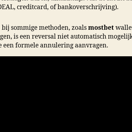
DEAL, creditcard, of bankoverschrijving).
: bij sommige methoden, zoals
mostbet
walle
ngen, is een reversal niet automatisch mogelij
e een formele annulering aanvragen.