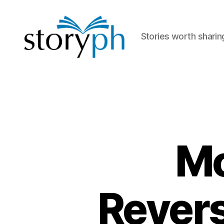
Stories worth sharin
StoryPH
Mo
Revers