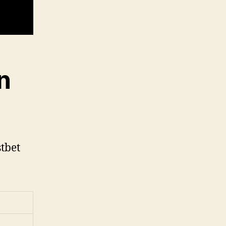
n
tbet