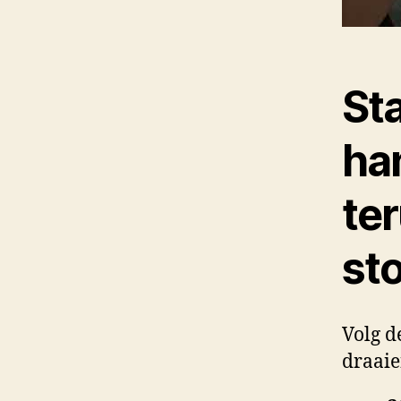
St
ha
te
sto
Volg d
draaie