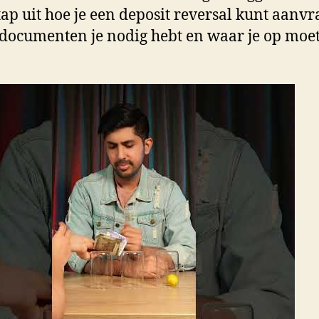
tap uit hoe je een deposit reversal kunt aanvr
documenten je nodig hebt en waar je op moe