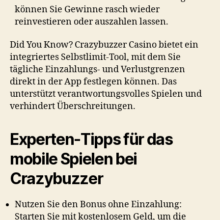
können Sie Gewinne rasch wieder
reinvestieren oder auszahlen lassen.
Did You Know? Crazybuzzer Casino bietet ein
integriertes Selbstlimit‑Tool, mit dem Sie
tägliche Einzahlungs‑ und Verlustgrenzen
direkt in der App festlegen können. Das
unterstützt verantwortungsvolles Spielen und
verhindert Überschreitungen.
Experten‑Tipps für das
mobile Spielen bei
Crazybuzzer
Nutzen Sie den Bonus ohne Einzahlung:
Starten Sie mit kostenlosem Geld, um die