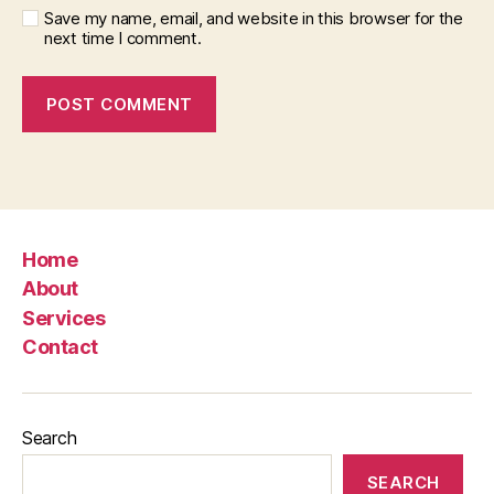
Save my name, email, and website in this browser for the
next time I comment.
Home
About
Services
Contact
Search
SEARCH