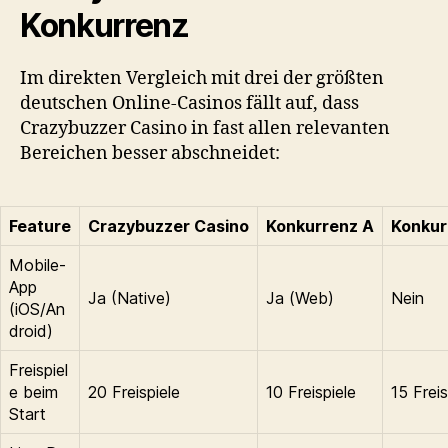
Konkurrenz
Im direkten Vergleich mit drei der größten
deutschen Online‑Casinos fällt auf, dass
Crazybuzzer Casino in fast allen relevanten
Bereichen besser abschneidet:
Feature
Crazybuzzer Casino
Konkurrenz A
Konkur
Mobile‑
App
Ja (Native)
Ja (Web)
Nein
(iOS/An
droid)
Freispiel
e beim
20 Freispiele
10 Freispiele
15 Freis
Start