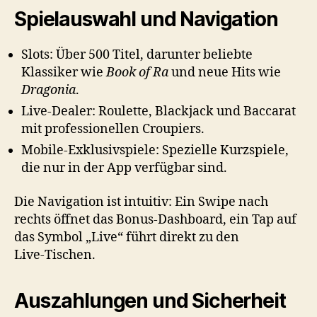
Spielauswahl und Navigation
Slots: Über 500 Titel, darunter beliebte
Klassiker wie
Book of Ra
und neue Hits wie
Dragonia
.
Live‑Dealer: Roulette, Blackjack und Baccarat
mit professionellen Croupiers.
Mobile‑Exklusivspiele: Spezielle Kurzspiele,
die nur in der App verfügbar sind.
Die Navigation ist intuitiv: Ein Swipe nach
rechts öffnet das Bonus‑Dashboard, ein Tap auf
das Symbol „Live“ führt direkt zu den
Live‑Tischen.
Auszahlungen und Sicherheit