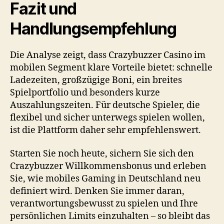
Fazit und
Handlungsempfehlung
Die Analyse zeigt, dass Crazybuzzer Casino im
mobilen Segment klare Vorteile bietet: schnelle
Ladezeiten, großzügige Boni, ein breites
Spielportfolio und besonders kurze
Auszahlungszeiten. Für deutsche Spieler, die
flexibel und sicher unterwegs spielen wollen,
ist die Plattform daher sehr empfehlenswert.
Starten Sie noch heute, sichern Sie sich den
Crazybuzzer Willkommensbonus und erleben
Sie, wie mobiles Gaming in Deutschland neu
definiert wird. Denken Sie immer daran,
verantwortungsbewusst zu spielen und Ihre
persönlichen Limits einzuhalten – so bleibt das