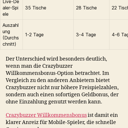
Live‑De
aler‑Spi
35 Tische
28 Tische
22 Tisc
ele
Auszahl
ung
1‑2 Tage
3‑4 Tage
4‑6 Ta
(Durchs
chnitt)
Der Unterschied wird besonders deutlich,
wenn man die Crazybuzzer
Willkommensbonus‑Option betrachtet. Im
Vergleich zu den anderen Anbietern bietet
Crazybuzzer nicht nur höhere Freispielzahlen,
sondern auch einen sofortigen Geldbonus, der
ohne Einzahlung genutzt werden kann.
Crazybuzzer Willkommensbonus
ist damit ein
klarer Anreiz für Mobile‑Spieler, die schnelle