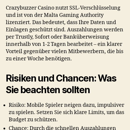
Crazybuzzer Casino nutzt SSL‑Verschlüsselung
und ist von der Malta Gaming Authority
lizenziert. Das bedeutet, dass Ihre Daten und
Einlagen geschützt sind. Auszahlungen werden
per Trustly, Sofort oder Banküberweisung
innerhalb von 1‑2 Tagen bearbeitet – ein klarer
Vorteil gegenüber vielen Mitbewerbern, die bis
zu einer Woche benötigen.
Risiken und Chancen: Was
Sie beachten sollten
Risiko: Mobile Spieler neigen dazu, impulsiver
zu spielen. Setzen Sie sich klare Limits, um das
Budget zu schützen.
Chance: Durch die schnellen Auszahlungen