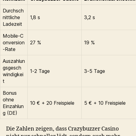
Durchsch
nittliche
1,8 s
3,2 s
Ladezeit
Mobile‑C
onversion
27 %
19 %
‑Rate
Auszahlun
gsgesch
1‑2 Tage
3‑5 Tage
windigkei
t
Bonus
ohne
10 € + 20 Freispiele
5 € + 10 Freispiele
Einzahlun
g (DE)
Die Zahlen zeigen, dass Crazybuzzer Casino