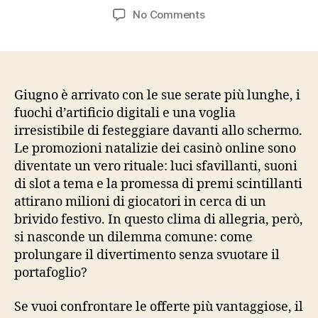
author
date
on
No Comments
Miracoli
di
Giugno:
Come
le
Giugno è arrivato con le sue serate più lunghe, i
Free
fuochi d’artificio digitali e una voglia
Spins
irresistibile di festeggiare davanti allo schermo.
Trasformano
Le promozioni natalizie dei casinò online sono
le
diventate un vero rituale: luci sfavillanti, suoni
Vacanze
di slot a tema e la promessa di premi scintillanti
Online
attirano milioni di giocatori in cerca di un
in
Vittorie
brivido festivo. In questo clima di allegria, però,
da
si nasconde un dilemma comune: come
Favola
prolungare il divertimento senza svuotare il
portafoglio?
Se vuoi confrontare le offerte più vantaggiose, il