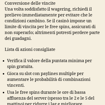
Conversione delle vincite
Una volta soddisfatto il wagering, richiedi il
prelievo immediatamente per evitare che le
condizioni cambino. Se il casinò impone un
limite di vincita per le free spins, assicurati di
non superarlo; altrimenti potresti perdere parte
dei guadagni.
Lista di azioni consigliate
Verifica il valore della puntata minima per
spin gratuita.
Gioca su slot con paylines multiple per
aumentare le probabilità di combinazioni
vincenti.
Usa le free spins durante le ore di bassa
affluenza del server (spesso tra le 2 e le 5 del
mattino) per ridurre i lag e migliorare