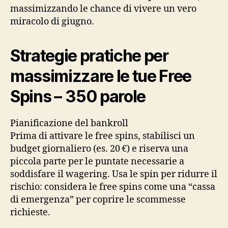
massimizzando le chance di vivere un vero
miracolo di giugno.
Strategie pratiche per
massimizzare le tue Free
Spins – 350 parole
Pianificazione del bankroll
Prima di attivare le free spins, stabilisci un
budget giornaliero (es. 20 €) e riserva una
piccola parte per le puntate necessarie a
soddisfare il wagering. Usa le spin per ridurre il
rischio: considera le free spins come una “cassa
di emergenza” per coprire le scommesse
richieste.