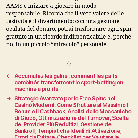
AAMS e iniziare a giocare in modo
responsabile. Ricorda che il vero valore delle
festività è il divertimento: con una gestione
oculata del denaro, potrai trasformare ogni spin
gratuito in un ricordo indimenticabile e, perché
no, in un piccolo “miracolo” personale.
←
Accumulez les gains : comment les paris
combinés transforment le sport‑betting en
machine à profits
→
Strategie Avanzate per le Free Spins nei
Casinò Moderni: Come Sfruttare al Massimo i
Bonus e il Cashback, Analisi delle Meccaniche
di Gioco, Ottimizzazione del Turnover, Scelta
dei Provider Più Redditizi, Gestione del
Bankroll, Tempistiche Ideali di Attivazione,
Errori da Evitare, Checklist per Valutare le