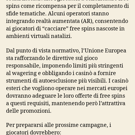
spins come ricompensa per il completamento di
sfide tematiche. Alcuni operatori stanno
integrando realtà aumentata (AR), consentendo
ai giocatori di “cacciare” free spins nascoste in
ambienti virtuali natalizi.
Dal punto di vista normativo, l’Unione Europea
sta rafforzando le direttive sul gioco
responsabile, imponendo limiti più stringenti
al wagering e obbligando i casinò a fornire
strumenti di autoesclusione più visibili. I casinò
esteri che vogliono operare nei mercati europei
dovranno adeguare le loro offerte di free spins
a questi requisiti, mantenendo però l’attrattiva
delle promozioni.
Per prepararsi alle prossime campagne, i
giocatori dovrebbero: