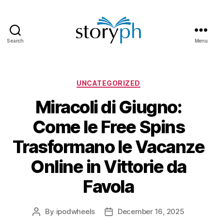
Search
Menu
StoryPH
Categories
UNCATEGORIZED
Miracoli di Giugno:
Come le Free Spins
Trasformano le Vacanze
Online in Vittorie da
Favola
By
ipodwheels
December 16, 2025
Post
Post