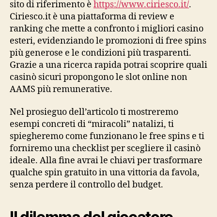
sito di riferimento è
https://www.ciriesco.it/
.
Ciriesco.it è una piattaforma di review e
ranking che mette a confronto i migliori casino
esteri, evidenziando le promozioni di free spins
più generose e le condizioni più trasparenti.
Grazie a una ricerca rapida potrai scoprire quali
casinò sicuri propongono le slot online non
AAMS più remunerative.
Nel prosieguo dell’articolo ti mostreremo
esempi concreti di “miracoli” natalizi, ti
spiegheremo come funzionano le free spins e ti
forniremo una checklist per scegliere il casinò
ideale. Alla fine avrai le chiavi per trasformare
qualche spin gratuito in una vittoria da favola,
senza perdere il controllo del budget.