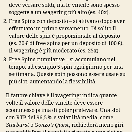
deve versare soldi, ma le vincite sono spesso
soggette a un wagering più alto (es. 40x).
Free Spins con deposito – si attivano dopo aver
effettuato un primo versamento. Di solito il
valore delle spin è proporzionale al deposito
(es. 20 € di free spins per un deposito di 100 €).
Il wagering è più moderato (es. 25x).
Free Spins cumulative – si accumulano nel
tempo, ad esempio 5 spin ogni giorno per una
settimana. Queste spin possono essere usate su
più slot, aumentando la flessibilità.
Il fattore chiave è il wagering: indica quante
volte il valore delle vincite deve essere
scommesso prima di poter prelevare. Una slot
con RTP del 96,5 % e volatilità media, come
Starburst
o
Gonzo’s Quest
, richiederà meno giri