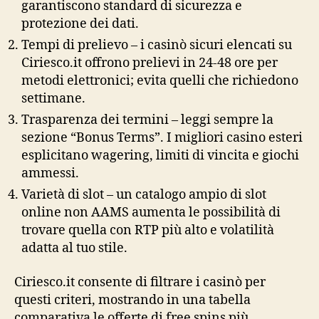
garantiscono standard di sicurezza e
protezione dei dati.
Tempi di prelievo – i casinò sicuri elencati su
Ciriesco.it offrono prelievi in 24‑48 ore per
metodi elettronici; evita quelli che richiedono
settimane.
Trasparenza dei termini – leggi sempre la
sezione “Bonus Terms”. I migliori casino esteri
esplicitano wagering, limiti di vincita e giochi
ammessi.
Varietà di slot – un catalogo ampio di slot
online non AAMS aumenta le possibilità di
trovare quella con RTP più alto e volatilità
adatta al tuo stile.
Ciriesco.it consente di filtrare i casinò per
questi criteri, mostrando in una tabella
comparativa le offerte di free spins più