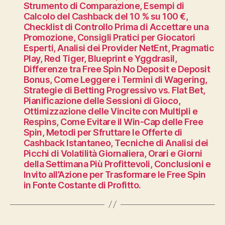
Strumento di Comparazione, Esempi di
Calcolo del Cashback del 10 % su 100 €,
Checklist di Controllo Prima di Accettare una
Promozione, Consigli Pratici per Giocatori
Esperti, Analisi dei Provider NetEnt, Pragmatic
Play, Red Tiger, Blueprint e Yggdrasil,
Differenze tra Free Spin No Deposit e Deposit
Bonus, Come Leggere i Termini di Wagering,
Strategie di Betting Progressivo vs. Flat Bet,
Pianificazione delle Sessioni di Gioco,
Ottimizzazione delle Vincite con Multipli e
Respins, Come Evitare il Win‑Cap delle Free
Spin, Metodi per Sfruttare le Offerte di
Cashback Istantaneo, Tecniche di Analisi dei
Picchi di Volatilità Giornaliera, Orari e Giorni
della Settimana Più Profittevoli, Conclusioni e
Invito all’Azione per Trasformare le Free Spin
in Fonte Costante di Profitto.