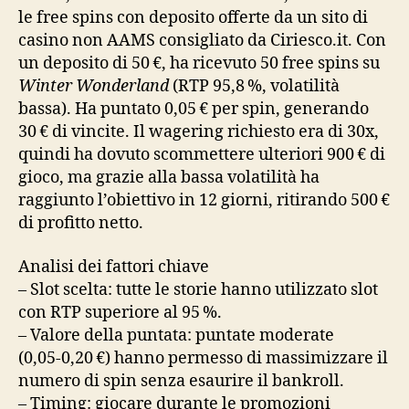
le free spins con deposito offerte da un sito di
casino non AAMS consigliato da Ciriesco.it. Con
un deposito di 50 €, ha ricevuto 50 free spins su
Winter Wonderland
(RTP 95,8 %, volatilità
bassa). Ha puntato 0,05 € per spin, generando
30 € di vincite. Il wagering richiesto era di 30x,
quindi ha dovuto scommettere ulteriori 900 € di
gioco, ma grazie alla bassa volatilità ha
raggiunto l’obiettivo in 12 giorni, ritirando 500 €
di profitto netto.
Analisi dei fattori chiave
– Slot scelta: tutte le storie hanno utilizzato slot
con RTP superiore al 95 %.
– Valore della puntata: puntate moderate
(0,05‑0,20 €) hanno permesso di massimizzare il
numero di spin senza esaurire il bankroll.
– Timing: giocare durante le promozioni