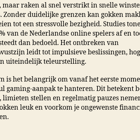
, maar raken al snel verstrikt in snelle winst
s. Zonder duidelijke grenzen kan gokken makk
eien tot een stressvolle bezigheid. Studies to
 % van de Nederlandse online spelers af en t
esteedt dan bedoeld. Het ontbreken van
wustzijn leidt tot impulsieve beslissingen, ho
n uiteindelijk teleurstelling.
 is het belangrijk om vanaf het eerste mome
l gaming‑aanpak te hanteren. Dit betekent 
, limieten stellen en regelmatig pauzes neme
 gokken leuk en voorkom je ongewenste financ
en.