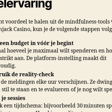
elervaring
t voordeel te halen uit de mindfulness‑tools
jack Casino, kun je de volgende stappen vol
 een budget in vóór je begint
al hoeveel je maximaal wilt spenderen en ho
 strikt aan. De platform‑instelling maakt dit
oudig.
uik de reality‑check
 de meldingen elke uur verschijnen. Ze dwing
 stil te staan en te evalueren of je nog wilt sp
 je sessies
 een tijdschema: bijvoorbeeld 30 minuten sp