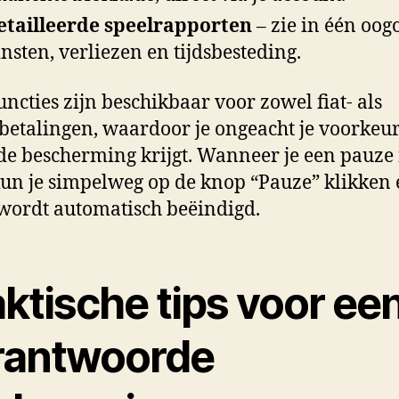
tailleerde speelrapporten
– zie in één oog
insten, verliezen en tijdsbesteding.
uncties zijn beschikbaar voor zowel fiat‑ als
betalingen, waardoor je ongeacht je voorkeu
de bescherming krijgt. Wanneer je een pauze
kun je simpelweg op de knop “Pauze” klikken 
 wordt automatisch beëindigd.
ktische tips voor ee
rantwoorde