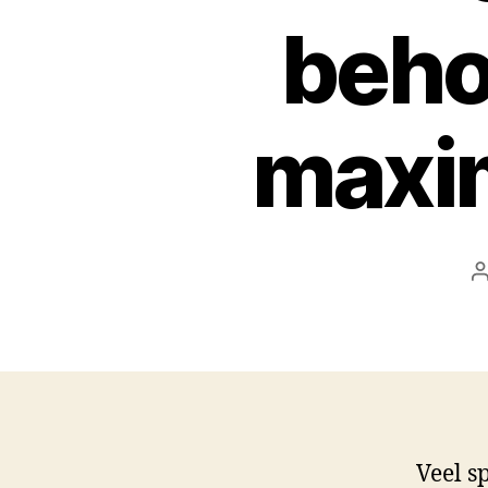
beho
maxim
a
Veel s