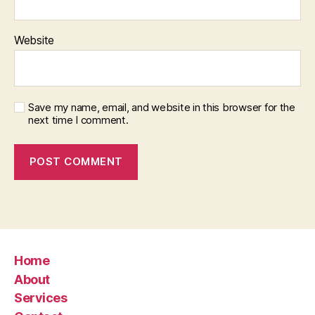
Website
Save my name, email, and website in this browser for the
next time I comment.
Home
About
Services