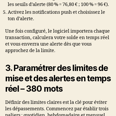
les seuils d’alerte (80 % = 76,80 € ; 100 % = 96 €).
Activez les notifications push et choisissez le
ton d’alerte.
Une fois configuré, le logiciel importera chaque
transaction, calculera votre solde en temps réel
et vous enverra une alerte dès que vous
approchez de la limite.
3. Paramétrer des limites de
mise et des alertes en temps
réel – 380 mots
Définir des limites claires est la clé pour éviter
les dépassements. Commencez par établir trois
paliers : quotidien, hebdomadaire et mensuel.