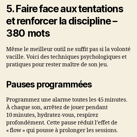
5. Faire face aux tentations
et renforcer la discipline –
380 mots
Même le meilleur outil ne suffit pas si la volonté
vacille. Voici des techniques psychologiques et
pratiques pour rester maître de son jeu.
Pauses programmées
Programmez une alarme toutes les 45 minutes.
À chaque son, arrêtez de jouer pendant
10 minutes, hydratez‑vous, respirez
profondément. Cette pause réduit l’effet de
« flow » qui pousse à prolonger les sessions.