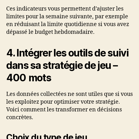
Ces indicateurs vous permettent d’ajuster les
limites pour la semaine suivante, par exemple
en réduisant la limite quotidienne si vous avez
dépassé le budget hebdomadaire.
4. Intégrer les outils de suivi
dans sa stratégie de jeu –
400 mots
Les données collectées ne sont utiles que si vous
les exploitez pour optimiser votre stratégie.
Voici comment les transformer en décisions
concrètes.
Choix du type de jeu