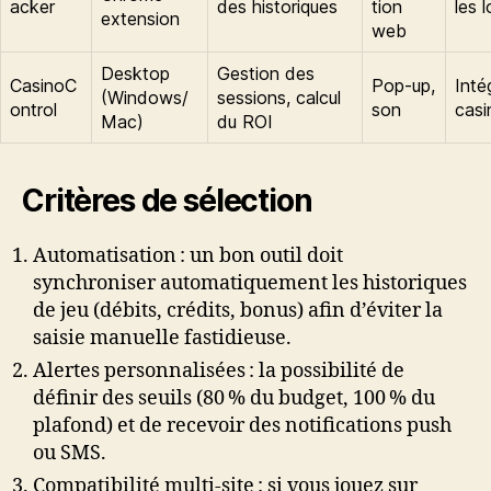
acker
des historiques
tion
les 
extension
web
Desktop
Gestion des
CasinoC
Pop‑up,
Inté
(Windows/
sessions, calcul
ontrol
son
casi
Mac)
du ROI
Critères de sélection
Automatisation : un bon outil doit
synchroniser automatiquement les historiques
de jeu (débits, crédits, bonus) afin d’éviter la
saisie manuelle fastidieuse.
Alertes personnalisées : la possibilité de
définir des seuils (80 % du budget, 100 % du
plafond) et de recevoir des notifications push
ou SMS.
Compatibilité multi‑site : si vous jouez sur