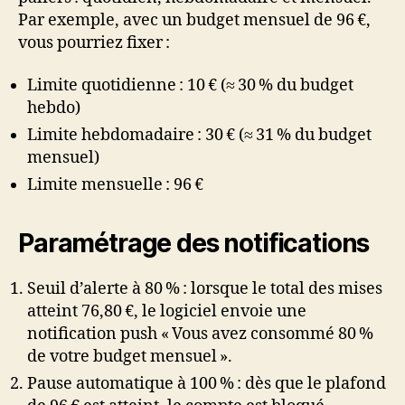
Par exemple, avec un budget mensuel de 96 €,
vous pourriez fixer :
Limite quotidienne : 10 € (≈ 30 % du budget
hebdo)
Limite hebdomadaire : 30 € (≈ 31 % du budget
mensuel)
Limite mensuelle : 96 €
Paramétrage des notifications
Seuil d’alerte à 80 % : lorsque le total des mises
atteint 76,80 €, le logiciel envoie une
notification push « Vous avez consommé 80 %
de votre budget mensuel ».
Pause automatique à 100 % : dès que le plafond