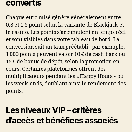
convertis
Chaque euro misé génère généralement entre
0,8 et 1,5 point selon la variante de Blackjack et
le casino. Les points s’accumulent en temps réel
et sont visibles dans votre tableau de bord. La
conversion suit un taux préétabli ; par exemple,
1 000 points peuvent valoir 10 € de cash‑back ou
15 € de bonus de dépôt, selon la promotion en
cours. Certaines plateformes offrent des
multiplicateurs pendant les « Happy Hours » ou
les week‑ends, doublant ainsi le rendement des
points.
Les niveaux VIP – critères
d’accès et bénéfices associés