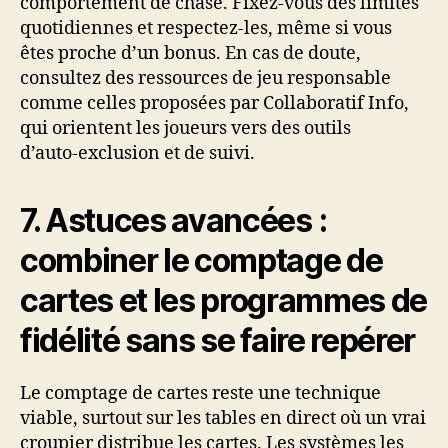
comportement de chase. Fixez‑vous des limites
quotidiennes et respectez‑les, même si vous
êtes proche d’un bonus. En cas de doute,
consultez des ressources de jeu responsable
comme celles proposées par Collaboratif Info,
qui orientent les joueurs vers des outils
d’auto‑exclusion et de suivi.
7. Astuces avancées :
combiner le comptage de
cartes et les programmes de
fidélité sans se faire repérer
Le comptage de cartes reste une technique
viable, surtout sur les tables en direct où un vrai
croupier distribue les cartes. Les systèmes les