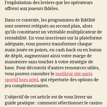
l’exploitation des leviers que les opérateurs
offrent aux joueurs fidèles.
Dans ce contexte, les programmes de fidélité
sont souvent relégués au second plan, alors
qu’ils constituent un véritable multiplicateur de
rentabilité. En vous inscrivant sur la plateforme
adéquate, vous pouvez transformer chaque
main jouée en points, en cash‑back ou en bonus
de dépôt, augmentant ainsi votre marge de
manœuvre sans toucher à votre stratégie de
base. Pour découvrir d’autres ressources utiles,
vous pouvez consulter le
meilleur site paris
sportif hors arjel
, qui répertorie des options de
jeu complémentaires.
L’objectif de cet article est de vous livrer un
guide pratique : comment sélectionner le casino