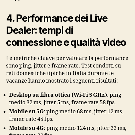
4. Performance dei Live
Dealer: tempi di
connessione e qualità video
Le metriche chiave per valutare la performance
sono ping, jitter e frame rate. Test condotti su
reti domestiche tipiche in Italia durante le
vacanze hanno mostrato i seguenti risultati:
Desktop su fibra ottica (Wi‑Fi 5 GHz)
: ping
medio 32 ms, jitter 5 ms, frame rate 58 fps.
Mobile su 5G
: ping medio 68 ms, jitter 12 ms,
frame rate 45 fps.
Mobile su 4G
: ping medio 124 ms, jitter 22 ms,