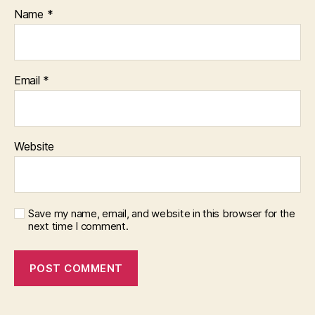
Name
*
Email
*
Website
Save my name, email, and website in this browser for the
next time I comment.