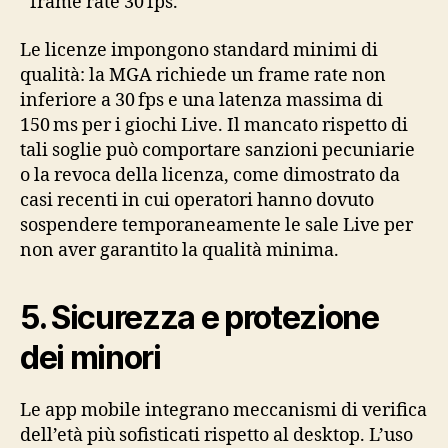
frame rate 30 fps.
Le licenze impongono standard minimi di
qualità: la MGA richiede un frame rate non
inferiore a 30 fps e una latenza massima di
150 ms per i giochi Live. Il mancato rispetto di
tali soglie può comportare sanzioni pecuniarie
o la revoca della licenza, come dimostrato da
casi recenti in cui operatori hanno dovuto
sospendere temporaneamente le sale Live per
non aver garantito la qualità minima.
5. Sicurezza e protezione
dei minori
Le app mobile integrano meccanismi di verifica
dell’età più sofisticati rispetto al desktop. L’uso