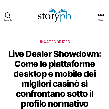
Search
Menu
StoryPH
Categories
UNCATEGORIZED
Live Dealer Showdown:
Come le piattaforme
desktop e mobile dei
migliori casinò si
confrontano sotto il
profilo normativo