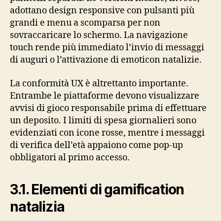
adottano design responsive con pulsanti più
grandi e menu a scomparsa per non
sovraccaricare lo schermo. La navigazione
touch rende più immediato l’invio di messaggi
di auguri o l’attivazione di emoticon natalizie.
La conformità UX è altrettanto importante.
Entrambe le piattaforme devono visualizzare
avvisi di gioco responsabile prima di effettuare
un deposito. I limiti di spesa giornalieri sono
evidenziati con icone rosse, mentre i messaggi
di verifica dell’età appaiono come pop‑up
obbligatori al primo accesso.
3.1. Elementi di gamification
natalizia