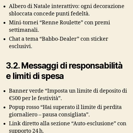
Albero di Natale interattivo: ogni decorazione
sbloccata concede punti fedeltà.
Mini‑tornei “Renne Roulette” con premi
settimanali.
Chat a tema “Babbo‑Dealer” con sticker
esclusivi.
3.2. Messaggi di responsabilità
e limiti di spesa
Banner verde “Imposta un limite di deposito di
€500 per le festività”.
Popup rosso “Hai superato il limite di perdita
giornaliero – pausa consigliata”.
Link diretto alla sezione “Auto‑esclusione” con
supporto 24 h.