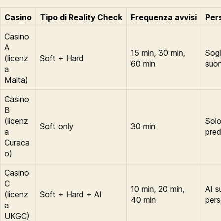
Casino
Tipo di Reality Check
Frequenza avvisi
Per
Casino
A
15 min, 30 min,
Sogl
(licenz
Soft + Hard
60 min
suon
a
Malta)
Casino
B
(licenz
Sol
Soft only
30 min
a
pred
Curaca
o)
Casino
C
10 min, 20 min,
AI s
(licenz
Soft + Hard + AI
40 min
pers
a
UKGC)