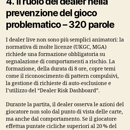
4. Il ruolo dei dealer nella
prevenzione del gioco
problematico – 320 parole
I dealer live non sono più semplici animatori: la
normativa di molte licenze (UKGC, MGA)
richiede una formazione obbligatoria su
segnalazione di comportamenti a rischio. La
formazione, della durata di 8 ore, copre temi
come il riconoscimento di pattern compulsivi,
la gestione di richieste di auto‑esclusione e
l’utilizzo del “Dealer Risk Dashboard”.
Durante la partita, il dealer osserva le azioni del
giocatore non solo dal punto di vista delle carte,
ma anche dal comportamento. Se il giocatore
effettua puntate cicliche superiori al 20 % del