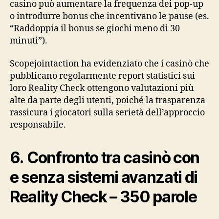
casino può aumentare la frequenza dei pop‑up
o introdurre bonus che incentivano le pause (es.
“Raddoppia il bonus se giochi meno di 30
minuti”).
Scopejointaction ha evidenziato che i casinò che
pubblicano regolarmente report statistici sui
loro Reality Check ottengono valutazioni più
alte da parte degli utenti, poiché la trasparenza
rassicura i giocatori sulla serietà dell’approccio
responsabile.
6. Confronto tra casinò con
e senza sistemi avanzati di
Reality Check – 350 parole