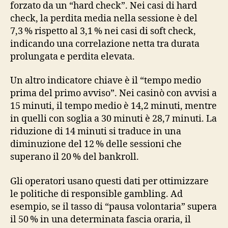
forzato da un “hard check”. Nei casi di hard
check, la perdita media nella sessione è del
7,3 % rispetto al 3,1 % nei casi di soft check,
indicando una correlazione netta tra durata
prolungata e perdita elevata.
Un altro indicatore chiave è il “tempo medio
prima del primo avviso”. Nei casinò con avvisi a
15 minuti, il tempo medio è 14,2 minuti, mentre
in quelli con soglia a 30 minuti è 28,7 minuti. La
riduzione di 14 minuti si traduce in una
diminuzione del 12 % delle sessioni che
superano il 20 % del bankroll.
Gli operatori usano questi dati per ottimizzare
le politiche di responsible gambling. Ad
esempio, se il tasso di “pausa volontaria” supera
il 50 % in una determinata fascia oraria, il