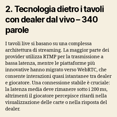
2. Tecnologia dietro i tavoli
con dealer dal vivo – 340
parole
I tavoli live si basano su una complessa
architettura di streaming. La maggior parte dei
provider utilizza RTMP per la trasmissione a
bassa latenza, mentre le piattaforme più
innovative hanno migrato verso WebRTC, che
consente interazioni quasi istantanee tra dealer
e giocatore. Una connessione stabile è cruciale:
la latenza media deve rimanere sotto i 200 ms,
altrimenti il giocatore percepisce ritardi nella
visualizzazione delle carte o nella risposta del
dealer.