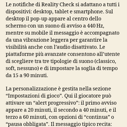
Le notifiche di Reality Check si adattano a tutti i
dispositivi: desktop, tablet e smartphone. Sul
desktop il pop‑up appare al centro dello
schermo con un suono di avviso a 440 Hz,
mentre su mobile il messaggio è accompagnato
da una vibrazione leggera per garantire la
visibilità anche con l’audio disattivato. Le
piattaforme più avanzate consentono all’utente
di scegliere tra tre tipologie di suono (classico,
soft, nessuno) e di impostare la soglia di tempo
da 15 a 90 minuti.
La personalizzazione è gestita nella sezione
“Impostazioni di gioco”. Qui il giocatore può
attivare un “alert progressivo”: il primo avviso
appare a 20 minuti, il secondo a 40 minuti, e il
terzo a 60 minuti, con opzioni di “continua” o
“pausa obbligata”. Il messaggio tipico recita: