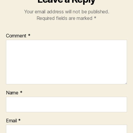
Your email address will not be published.
Required fields are marked
*
Comment
*
Name
*
Email
*