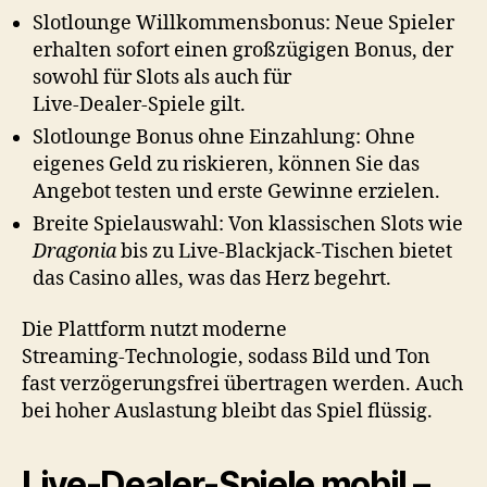
Slotlounge Willkommensbonus: Neue Spieler
erhalten sofort einen großzügigen Bonus, der
sowohl für Slots als auch für
Live‑Dealer‑Spiele gilt.
Slotlounge Bonus ohne Einzahlung: Ohne
eigenes Geld zu riskieren, können Sie das
Angebot testen und erste Gewinne erzielen.
Breite Spielauswahl: Von klassischen Slots wie
Dragonia
bis zu Live‑Blackjack‑Tischen bietet
das Casino alles, was das Herz begehrt.
Die Plattform nutzt moderne
Streaming‑Technologie, sodass Bild und Ton
fast verzögerungsfrei übertragen werden. Auch
bei hoher Auslastung bleibt das Spiel flüssig.
Live‑Dealer‑Spiele mobil –