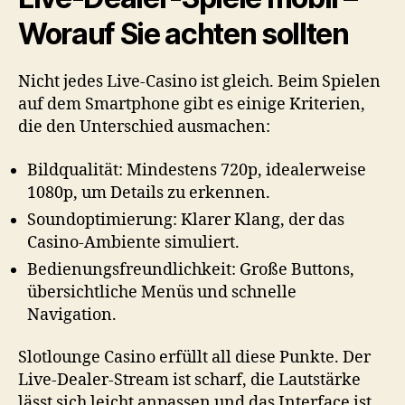
Worauf Sie achten sollten
Nicht jedes Live‑Casino ist gleich. Beim Spielen
auf dem Smartphone gibt es einige Kriterien,
die den Unterschied ausmachen:
Bildqualität: Mindestens 720p, idealerweise
1080p, um Details zu erkennen.
Soundoptimierung: Klarer Klang, der das
Casino‑Ambiente simuliert.
Bedienungsfreundlichkeit: Große Buttons,
übersichtliche Menüs und schnelle
Navigation.
Slotlounge Casino erfüllt all diese Punkte. Der
Live‑Dealer‑Stream ist scharf, die Lautstärke
lässt sich leicht anpassen und das Interface ist