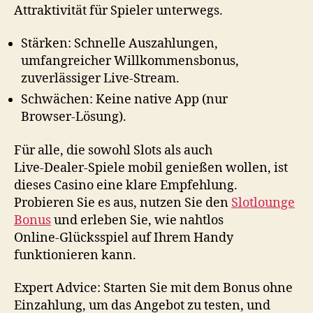
Attraktivität für Spieler unterwegs.
Stärken: Schnelle Auszahlungen,
umfangreicher Willkommensbonus,
zuverlässiger Live‑Stream.
Schwächen: Keine native App (nur
Browser‑Lösung).
Für alle, die sowohl Slots als auch
Live‑Dealer‑Spiele mobil genießen wollen, ist
dieses Casino eine klare Empfehlung.
Probieren Sie es aus, nutzen Sie den
Slotlounge
Bonus
und erleben Sie, wie nahtlos
Online‑Glücksspiel auf Ihrem Handy
funktionieren kann.
Expert Advice: Starten Sie mit dem Bonus ohne
Einzahlung, um das Angebot zu testen, und