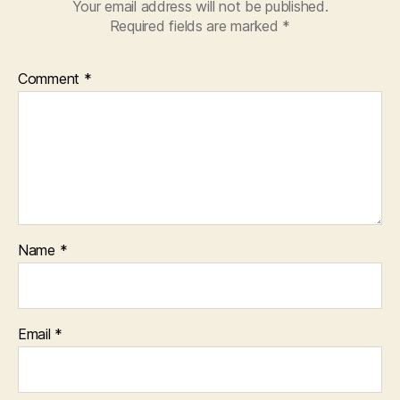
Your email address will not be published.
Required fields are marked
*
Comment
*
Name
*
Email
*