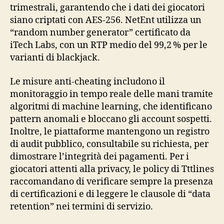
trimestrali, garantendo che i dati dei giocatori
siano criptati con AES‑256. NetEnt utilizza un
“random number generator” certificato da
iTech Labs, con un RTP medio del 99,2 % per le
varianti di blackjack.
Le misure anti‑cheating includono il
monitoraggio in tempo reale delle mani tramite
algoritmi di machine learning, che identificano
pattern anomali e bloccano gli account sospetti.
Inoltre, le piattaforme mantengono un registro
di audit pubblico, consultabile su richiesta, per
dimostrare l’integrità dei pagamenti. Per i
giocatori attenti alla privacy, le policy di Tttlines
raccomandano di verificare sempre la presenza
di certificazioni e di leggere le clausole di “data
retention” nei termini di servizio.