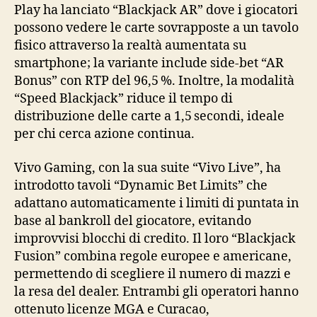
Play ha lanciato “Blackjack AR” dove i giocatori
possono vedere le carte sovrapposte a un tavolo
fisico attraverso la realtà aumentata su
smartphone; la variante include side‑bet “AR
Bonus” con RTP del 96,5 %. Inoltre, la modalità
“Speed Blackjack” riduce il tempo di
distribuzione delle carte a 1,5 secondi, ideale
per chi cerca azione continua.
Vivo Gaming, con la sua suite “Vivo Live”, ha
introdotto tavoli “Dynamic Bet Limits” che
adattano automaticamente i limiti di puntata in
base al bankroll del giocatore, evitando
improvvisi blocchi di credito. Il loro “Blackjack
Fusion” combina regole europee e americane,
permettendo di scegliere il numero di mazzi e
la resa del dealer. Entrambi gli operatori hanno
ottenuto licenze MGA e Curacao,