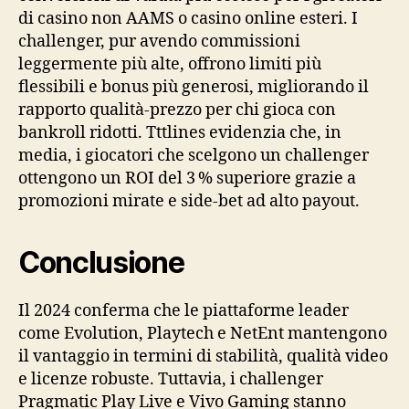
di casino non AAMS o casino online esteri. I
challenger, pur avendo commissioni
leggermente più alte, offrono limiti più
flessibili e bonus più generosi, migliorando il
rapporto qualità‑prezzo per chi gioca con
bankroll ridotti. Tttlines evidenzia che, in
media, i giocatori che scelgono un challenger
ottengono un ROI del 3 % superiore grazie a
promozioni mirate e side‑bet ad alto payout.
Conclusione
Il 2024 conferma che le piattaforme leader
come Evolution, Playtech e NetEnt mantengono
il vantaggio in termini di stabilità, qualità video
e licenze robuste. Tuttavia, i challenger
Pragmatic Play Live e Vivo Gaming stanno