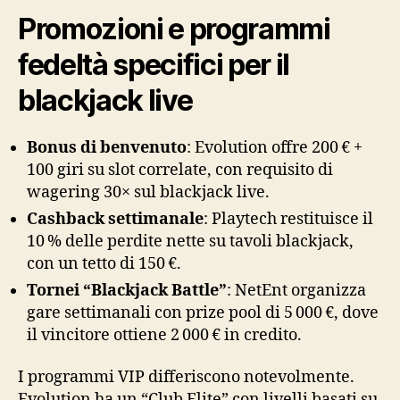
Promozioni e programmi
fedeltà specifici per il
blackjack live
Bonus di benvenuto
: Evolution offre 200 € +
100 giri su slot correlate, con requisito di
wagering 30× sul blackjack live.
Cashback settimanale
: Playtech restituisce il
10 % delle perdite nette su tavoli blackjack,
con un tetto di 150 €.
Tornei “Blackjack Battle”
: NetEnt organizza
gare settimanali con prize pool di 5 000 €, dove
il vincitore ottiene 2 000 € in credito.
I programmi VIP differiscono notevolmente.
Evolution ha un “Club Elite” con livelli basati su