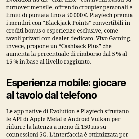
turnover mensile, offrendo croupier personali e
limiti di puntata fino a 50 000 €. Playtech premia
i membri con “Blackjack Points” convertibili in
crediti bonus o esperienze esclusive, come
tavoli privati con dealer dedicato. Vivo Gaming,
invece, propone un “Cashback Plus” che
aumenta la percentuale di rimborso dal 5 % al
15 % in base al livello raggiunto.
Esperienza mobile: giocare
al tavolo dal telefono
Le app native di Evolution e Playtech sfruttano
le API di Apple Metal e Android Vulkan per
ridurre la latenza a meno di 150 ms su
connessioni 5G. L’interfaccia è ottimizzata per