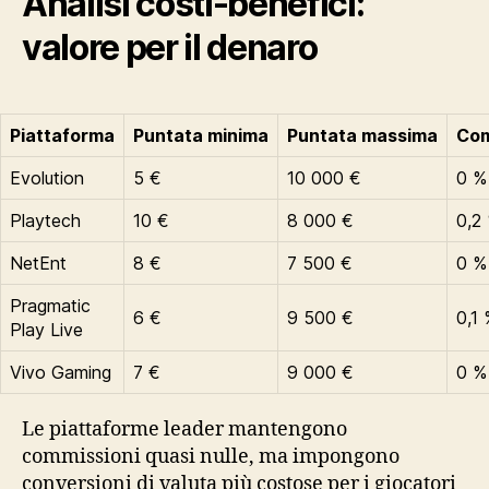
Analisi costi‑benefici:
valore per il denaro
Piattaforma
Puntata minima
Puntata massima
Com
Evolution
5 €
10 000 €
0 %
Playtech
10 €
8 000 €
0,2
NetEnt
8 €
7 500 €
0 %
Pragmatic
6 €
9 500 €
0,1
Play Live
Vivo Gaming
7 €
9 000 €
0 %
Le piattaforme leader mantengono
commissioni quasi nulle, ma impongono
conversioni di valuta più costose per i giocatori