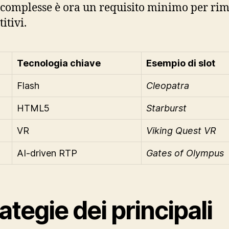
complesse è ora un requisito minimo per ri
itivi.
Tecnologia chiave
Esempio di slot
Flash
Cleopatra
HTML5
Starburst
VR
Viking Quest VR
AI‑driven RTP
Gates of Olympus
ategie dei principali