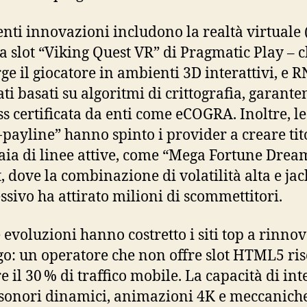
enti innovazioni includono la realtà virtuale 
a slot “Viking Quest VR” di Pragmatic Play – 
e il giocatore in ambienti 3D interattivi, e 
ti basati su algoritmi di crittografia, garant
ss certificata da enti come eCOGRA. Inoltre, le
payline” hanno spinto i provider a creare tit
aia di linee attive, come “Mega Fortune Drea
, dove la combinazione di volatilità alta e ja
ssivo ha attirato milioni di scommettitori.
 evoluzioni hanno costretto i siti top a rinnov
go: un operatore che non offre slot HTML5 ris
e il 30 % di traffico mobile. La capacità di in
i sonori dinamici, animazioni 4K e meccanich