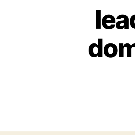
lea
domi