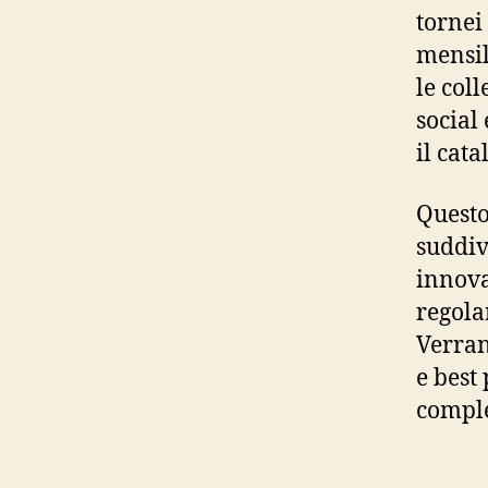
tornei
mensil
le col
social
il cata
Questo
suddiv
innova
regola
Verran
e best
comple