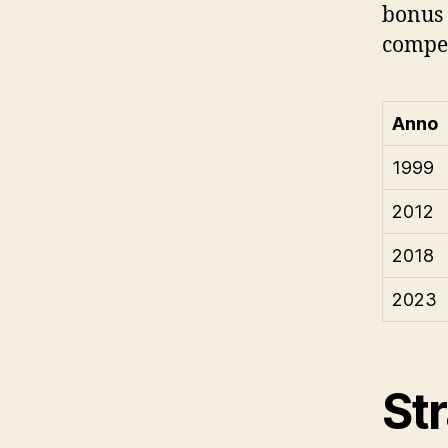
bonus 
compet
Anno
1999
2012
2018
2023
Str