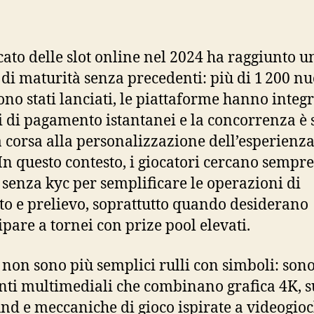
cato delle slot online nel 2024 ha raggiunto u
o di maturità senza precedenti: più di 1 200 nu
sono stati lanciati, le piattaforme hanno integ
i di pagamento istantanei e la concorrenza è 
 corsa alla personalizzazione dell’esperienza
 In questo contesto, i giocatori cercano sempre
 senza kyc per semplificare le operazioni di
to e prelievo, soprattutto quando desiderano
ipare a tornei con prize pool elevati.
t non sono più semplici rulli con simboli: son
ti multimediali che combinano grafica 4K, 
nd e meccaniche di gioco ispirate a videogioch