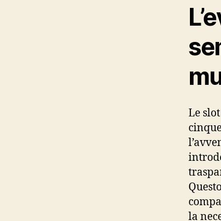
L’e
sem
mul
Le slot
cinque
l’avve
introd
traspa
Questo
compat
la nece