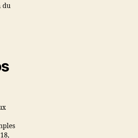
n du
os
ux
mples
018,