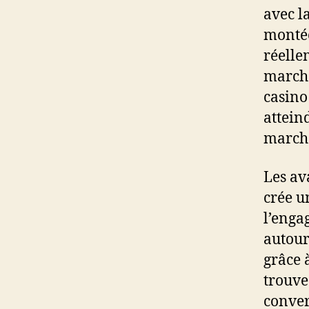
avec l
montée
réelle
marché
casino
attein
marché
Les av
crée u
l’enga
autour 
grâce 
trouve
conver