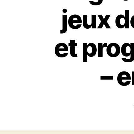
jeux 
et pro
– 