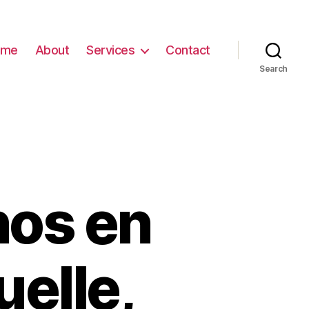
ome
About
Services
Contact
Search
nos en
tuelle,