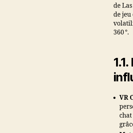
de Las
de jeu 
volati
360 °.
1.1
inf
VR C
pers
chat
grâc