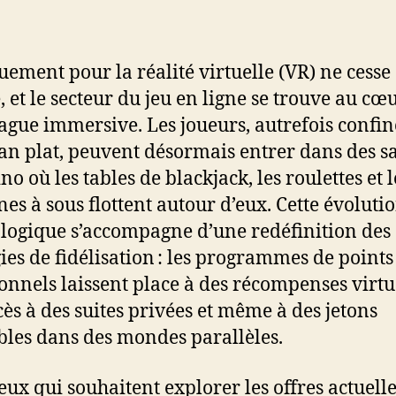
uement pour la réalité virtuelle (VR) ne cesse
, et le secteur du jeu en ligne se trouve au cœ
vague immersive. Les joueurs, autrefois confin
an plat, peuvent désormais entrer dans des s
no où les tables de blackjack, les roulettes et l
es à sous flottent autour d’eux. Cette évoluti
logique s’accompagne d’une redéfinition des
gies de fidélisation : les programmes de points
ionnels laissent place à des récompenses virtu
cès à des suites privées et même à des jetons
ables dans des mondes parallèles.
eux qui souhaitent explorer les offres actuelles