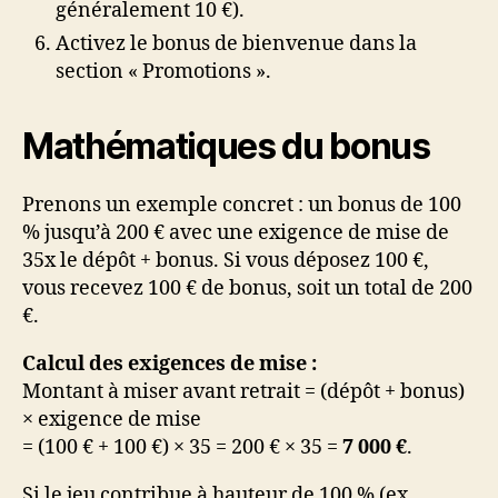
généralement 10 €).
Activez le bonus de bienvenue dans la
section « Promotions ».
Mathématiques du bonus
Prenons un exemple concret : un bonus de 100
% jusqu’à 200 € avec une exigence de mise de
35x le dépôt + bonus. Si vous déposez 100 €,
vous recevez 100 € de bonus, soit un total de 200
€.
Calcul des exigences de mise :
Montant à miser avant retrait = (dépôt + bonus)
× exigence de mise
= (100 € + 100 €) × 35 = 200 € × 35 =
7 000 €
.
Si le jeu contribue à hauteur de 100 % (ex.