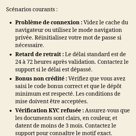
Scénarios courants :
Problème de connexion :
Videz le cache du
navigateur ou utilisez le mode navigation
privée. Réinitialisez votre mot de passe si
nécessaire.
Retard de retrait :
Le délai standard est de
24 à 72 heures après validation. Contactez le
support si le délai est dépassé.
Bonus non crédité :
Vérifiez que vous avez
saisi le code bonus correct et que le dépôt
minimum est respecté. Les conditions de
mise doivent être acceptées.
Vérification KYC refusée :
Assurez-vous que
les documents sont clairs, en couleur, et
datent de moins de 3 mois. Contactez le
support pour connaître le motif exact.