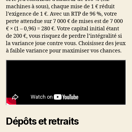
machines à sous), chaque mise de 1 € réduit
l’exigence de 1 €. Avec un RTP de 96 %, votre
perte attendue sur 7 000 € de mises est de 7 000
€ × (1 – 0,96) = 280 €. Votre capital initial étant
de 200 €, vous risquez de perdre l’intégralité si
la variance joue contre vous. Choisissez des jeux
à faible variance pour maximiser vos chances.
Dépôts et retraits