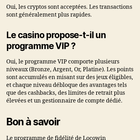
Oui, les cryptos sont acceptées. Les transactions
sont généralement plus rapides.
Le casino propose-t-il un
programme VIP ?
Oui, le programme VIP comporte plusieurs
niveaux (Bronze, Argent, Or, Platine). Les points
sont accumulés en misant sur des jeux éligibles,
et chaque niveau débloque des avantages tels
que des cashbacks, des limites de retrait plus
élevées et un gestionnaire de compte dédié.
Bon à savoir
Le programme de fidélité de Locowin