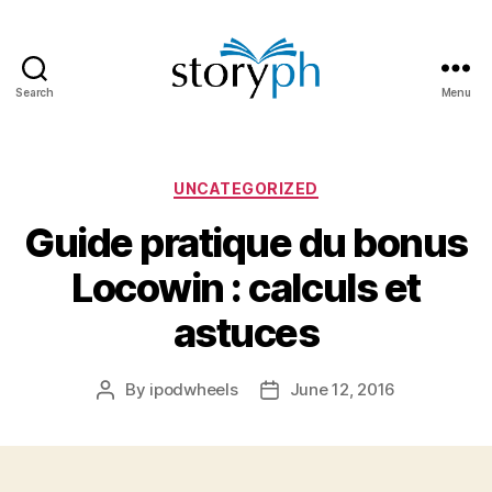
Search
Menu
StoryPH
Categories
UNCATEGORIZED
Guide pratique du bonus
Locowin : calculs et
astuces
By
ipodwheels
June 12, 2016
Post
Post
author
date