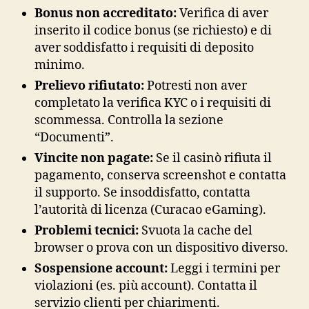
Bonus non accreditato:
Verifica di aver
inserito il codice bonus (se richiesto) e di
aver soddisfatto i requisiti di deposito
minimo.
Prelievo rifiutato:
Potresti non aver
completato la verifica KYC o i requisiti di
scommessa. Controlla la sezione
“Documenti”.
Vincite non pagate:
Se il casinò rifiuta il
pagamento, conserva screenshot e contatta
il supporto. Se insoddisfatto, contatta
l’autorità di licenza (Curacao eGaming).
Problemi tecnici:
Svuota la cache del
browser o prova con un dispositivo diverso.
Sospensione account:
Leggi i termini per
violazioni (es. più account). Contatta il
servizio clienti per chiarimenti.