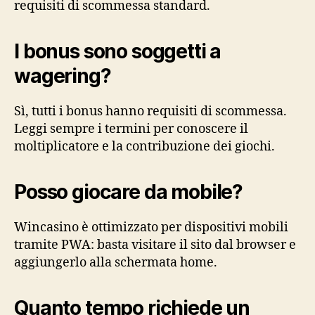
requisiti di scommessa standard.
I bonus sono soggetti a
wagering?
Sì, tutti i bonus hanno requisiti di scommessa.
Leggi sempre i termini per conoscere il
moltiplicatore e la contribuzione dei giochi.
Posso giocare da mobile?
Wincasino è ottimizzato per dispositivi mobili
tramite PWA: basta visitare il sito dal browser e
aggiungerlo alla schermata home.
Quanto tempo richiede un