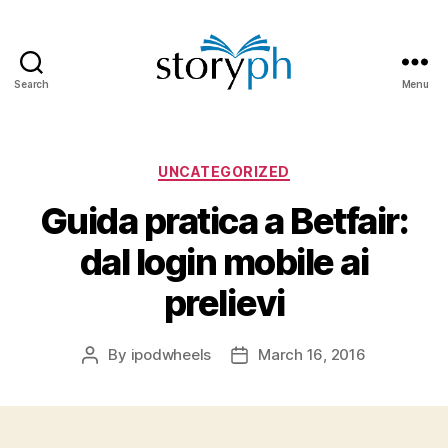
Search
Menu
StoryPH
Categories
UNCATEGORIZED
Guida pratica a Betfair:
dal login mobile ai
prelievi
By
ipodwheels
March 16, 2016
Post
Post
author
date