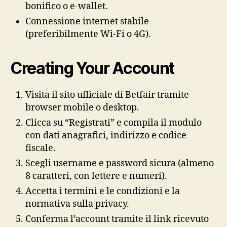
bonifico o e-wallet.
Connessione internet stabile
(preferibilmente Wi-Fi o 4G).
Creating Your Account
Visita il sito ufficiale di Betfair tramite
browser mobile o desktop.
Clicca su “Registrati” e compila il modulo
con dati anagrafici, indirizzo e codice
fiscale.
Scegli username e password sicura (almeno
8 caratteri, con lettere e numeri).
Accetta i termini e le condizioni e la
normativa sulla privacy.
Conferma l’account tramite il link ricevuto