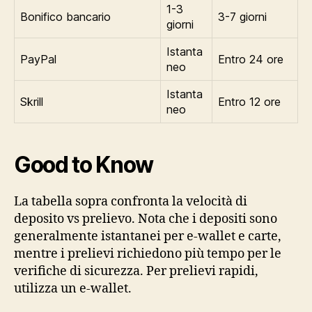
1-3
Bonifico bancario
3-7 giorni
giorni
Istanta
PayPal
Entro 24 ore
neo
Istanta
Skrill
Entro 12 ore
neo
Good to Know
La tabella sopra confronta la velocità di
deposito vs prelievo. Nota che i depositi sono
generalmente istantanei per e-wallet e carte,
mentre i prelievi richiedono più tempo per le
verifiche di sicurezza. Per prelievi rapidi,
utilizza un e-wallet.