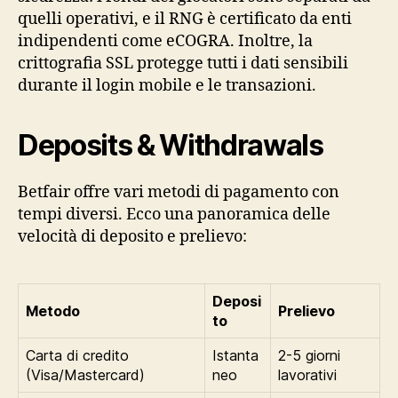
quelli operativi, e il RNG è certificato da enti
indipendenti come eCOGRA. Inoltre, la
crittografia SSL protegge tutti i dati sensibili
durante il login mobile e le transazioni.
Deposits & Withdrawals
Betfair offre vari metodi di pagamento con
tempi diversi. Ecco una panoramica delle
velocità di deposito e prelievo:
Deposi
Metodo
Prelievo
to
Carta di credito
Istanta
2-5 giorni
(Visa/Mastercard)
neo
lavorativi