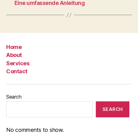
Eine umfassende Anleitung
Home
About
Services
Contact
Search
SEARCH
No comments to show.