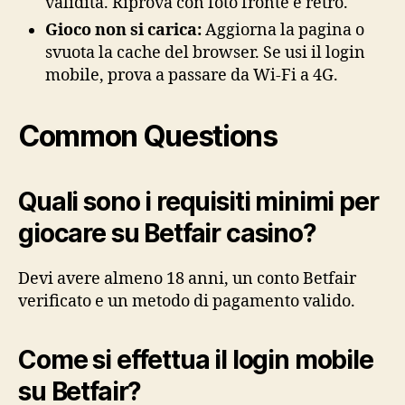
validità. Riprova con foto fronte e retro.
Gioco non si carica:
Aggiorna la pagina o
svuota la cache del browser. Se usi il login
mobile, prova a passare da Wi-Fi a 4G.
Common Questions
Quali sono i requisiti minimi per
giocare su Betfair casino?
Devi avere almeno 18 anni, un conto Betfair
verificato e un metodo di pagamento valido.
Come si effettua il login mobile
su Betfair?