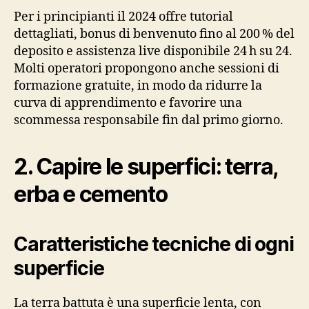
Per i principianti il 2024 offre tutorial
dettagliati, bonus di benvenuto fino al 200 % del
deposito e assistenza live disponibile 24 h su 24.
Molti operatori propongono anche sessioni di
formazione gratuite, in modo da ridurre la
curva di apprendimento e favorire una
scommessa responsabile fin dal primo giorno.
2. Capire le superfici: terra,
erba e cemento
Caratteristiche tecniche di ogni
superficie
La terra battuta è una superficie lenta, con