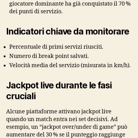
giocatore dominante ha già conquistato il 70 %
dei punti di servizio.
Indicatori chiave da monitorare
Percentuale di primi servizi riusciti.
Numero di break point salvati.
Velocità media del servizio (misurata in km/h).
Jackpot live durante le fasi
cruciali
Alcune piattaforme attivano jackpot live
quando un match entra nei set decisivi. Ad
esempio, un “jackpot over/under di game” può
aumentare del 30 % se il punteggio raggiunge