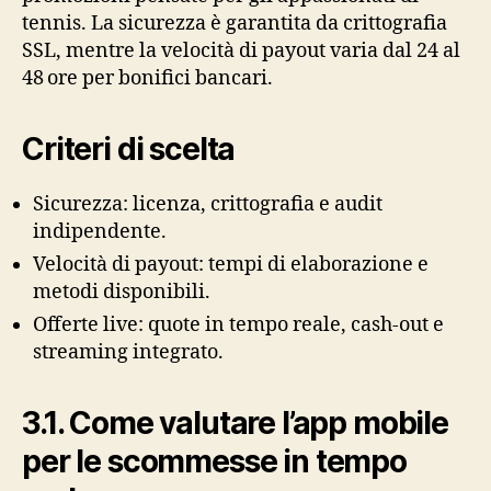
tennis. La sicurezza è garantita da crittografia
SSL, mentre la velocità di payout varia dal 24 al
48 ore per bonifici bancari.
Criteri di scelta
Sicurezza: licenza, crittografia e audit
indipendente.
Velocità di payout: tempi di elaborazione e
metodi disponibili.
Offerte live: quote in tempo reale, cash‑out e
streaming integrato.
3.1. Come valutare l’app mobile
per le scommesse in tempo