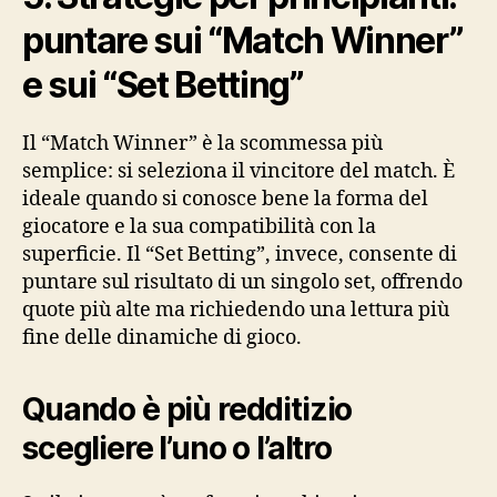
puntare sui “Match Winner”
e sui “Set Betting”
Il “Match Winner” è la scommessa più
semplice: si seleziona il vincitore del match. È
ideale quando si conosce bene la forma del
giocatore e la sua compatibilità con la
superficie. Il “Set Betting”, invece, consente di
puntare sul risultato di un singolo set, offrendo
quote più alte ma richiedendo una lettura più
fine delle dinamiche di gioco.
Quando è più redditizio
scegliere l’uno o l’altro