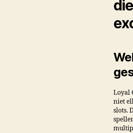
die
exc
Wel
ges
Loyal 
niet e
slots.
spelle
multip