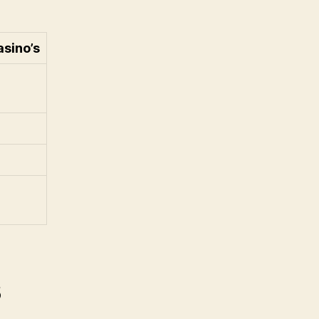
sino’s
s