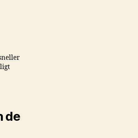
sneller
ligt
n de