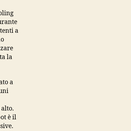
bling
urante
tenti a
no
zzare
ta la
ato a
cuni
 alto.
t è il
sive.