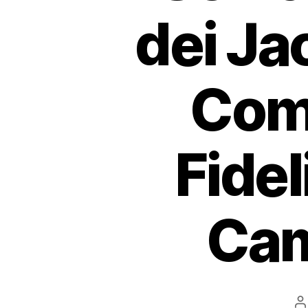
dei Ja
Come
Fide
Cam
P