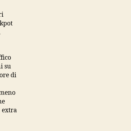
ri
ckpot
i
ffico
i su
ore di
nomeno
me
n extra