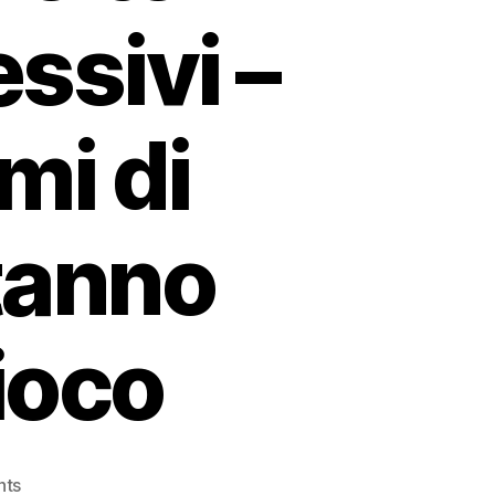
ssivi –
mi di
tanno
ioco
on
nts