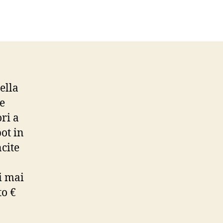
Estate
d’Oro:
Le
Storie
più
Scintillanti
dei
ella
Vincitori
Le
dei
Jackpot
ri a
Progressivi
pot in
–
ncite
Come
a
i
Programmi
i mai
di
to €
Fidelizzazione
stanno
Cambiando