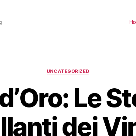
g
H
Categories
UNCATEGORIZED
d’Oro: Le St
llanti dei Vi