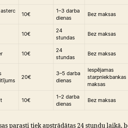
asterc
1–3 darba
10€
Bez maksas
dienas
24
10€
Bez maksas
stundas
24
er
10€
Bez maksas
stundas
Iespējamas
s
3–5 darba
20€
starpniekbankas
itījums
dienas
maksas
1–2 darba
t
10€
Bez maksas
dienas
as parasti tiek apstrādātas 24 stundu laikā, b