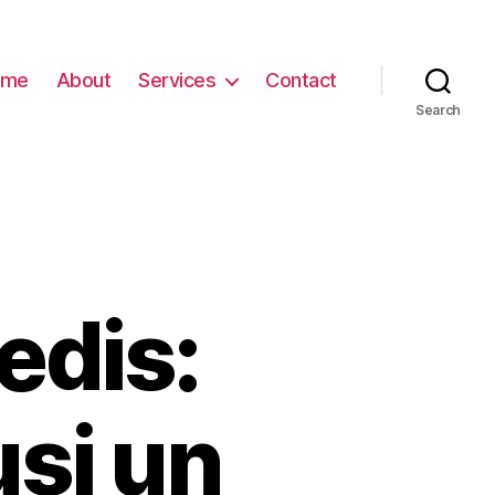
ome
About
Services
Contact
Search
edis:
usi un