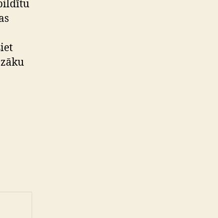
ildītu
as
iet
azāku