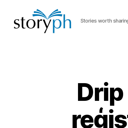
Stories worth sharin
StoryPH
Drip
reģis