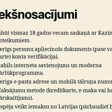
iekšnosacījumi
ābūt vismaz 18 gadus vecam saskaņā ar Kazi
oteikumiem.
erīgs personu apliecinošs dokuments (pase va
arte) konta verifikācijai.
tabils interneta savienojums un moderna
ārlūkprogramma.
erīga e-pasta adrese un mobilā tālruņa numu
aksājumu metode (kredītkarte, e-maka vai b
ārskaitījums).
espēja veikt iemaksu no Latvijas (pārbaudiet