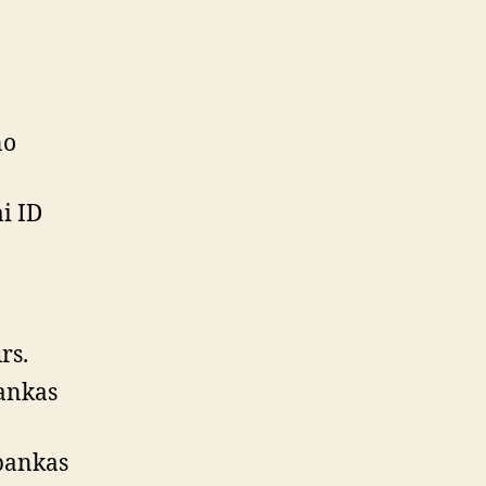
no
i ID
rs.
ankas
 bankas