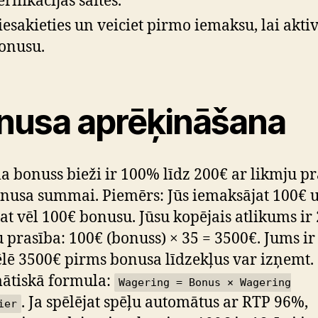
erifikācijas saites.
iesakieties un veiciet pirmo iemaksu, lai akti
onusu.
nusa aprēķināšana
 bonuss bieži ir 100% līdz 200€ ar likmju p
nusa summai. Piemērs: Jūs iemaksājat 100€ 
t vēl 100€ bonusu. Jūsu kopējais atlikums ir 
 prasība: 100€ (bonuss) × 35 = 3500€. Jums ir
ēlē 3500€ pirms bonusa līdzekļus var izņemt.
ātiskā formula:
Wagering = Bonus × Wagering
. Ja spēlējat spēļu automātus ar RTP 96%,
ier