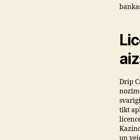
bankas
Li
ai
Drip C
nozīmē
svarīg
tikt a
licenc
Kazino
un vei