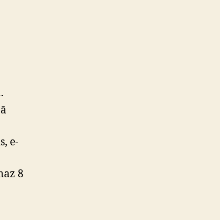
.
jā
s, e-
maz 8