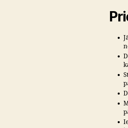
Pr
J
n
D
k
S
p
D
M
p
I