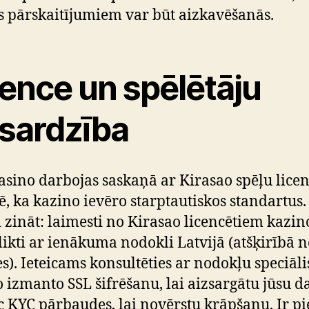
 pārskaitījumiem var būt aizkavēšanās.
cence un spēlētāju
zsardzība
asino darbojas saskaņā ar Kirasao spēļu licen
, ka kazino ievēro starptautiskos standartus
i zināt: laimesti no Kirasao licencētiem kazin
plikti ar ienākuma nodokli Latvijā (atšķirībā
es). Ieteicams konsultēties ar nodokļu speciāli
 izmanto SSL šifrēšanu, lai aizsargātu jūsu da
c KYC pārbaudes, lai novērstu krāpšanu. Ir p