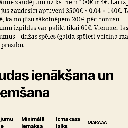
āmie zaudējumi uz katriem 100€ ir 4€. Lai izp
 jūs zaudēsiet aptuveni 3500€ × 0.04 = 140€. T
, ka no jūsu sākotnējiem 200€ pēc bonusu
umu izpildes var palikt tikai 60€. Vienmēr las
umus – dažas spēles (galda spēles) veicina m
 prasību.
udas ienākšana un
ņemšana
ājumu
Minimālā
Izmaksas
Maksas
de
iemaksa
laiks