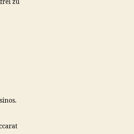
frei zu
sinos.
ccarat