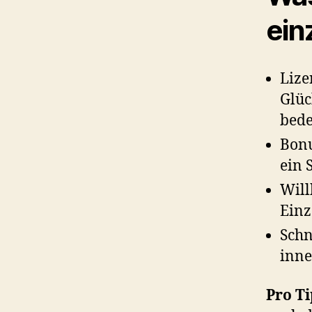
ein
Lize
Glüc
bede
Bonu
ein 
Will
Einz
Schn
inne
Pro Ti