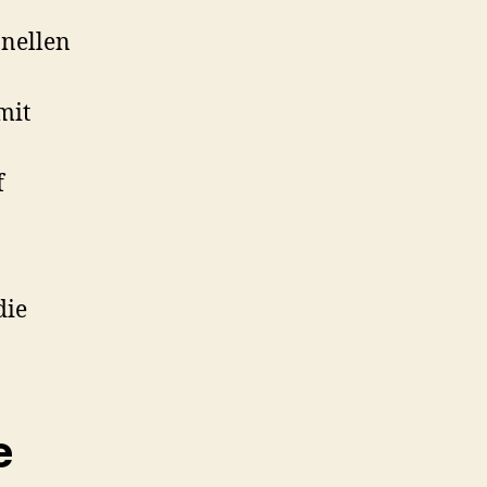
onellen
mit
f
die
e