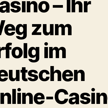
asino – Ihr
eg zum
rfolg im
eutschen
nline‑Casi