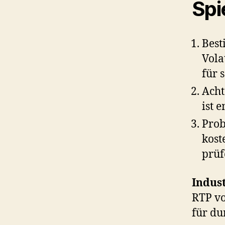
Spi
Best
Vola
für 
Acht
ist 
Prob
kost
prüf
Indust
RTP vo
für du