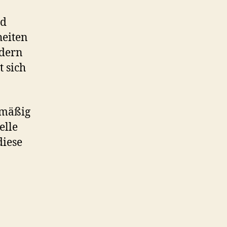
nd
heiten
ndern
t sich
lmäßig
elle
diese