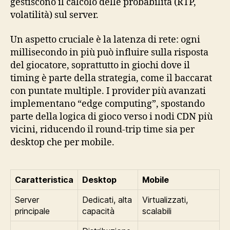
gestiscono il calcolo delle probabilità (RTP,
volatilità) sul server.
Un aspetto cruciale è la latenza di rete: ogni
millisecondo in più può influire sulla risposta
del giocatore, soprattutto in giochi dove il
timing è parte della strategia, come il baccarat
con puntate multiple. I provider più avanzati
implementano “edge computing”, spostando
parte della logica di gioco verso i nodi CDN più
vicini, riducendo il round‑trip time sia per
desktop che per mobile.
Caratteristica
Desktop
Mobile
Server
Dedicati, alta
Virtualizzati,
principale
capacità
scalabili