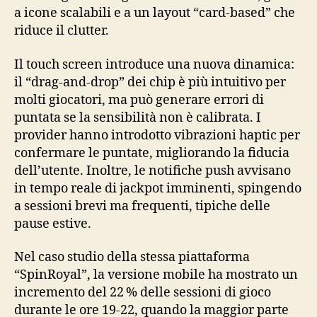
a icone scalabili e a un layout “card‑based” che
riduce il clutter.
Il touch screen introduce una nuova dinamica:
il “drag‑and‑drop” dei chip è più intuitivo per
molti giocatori, ma può generare errori di
puntata se la sensibilità non è calibrata. I
provider hanno introdotto vibrazioni haptic per
confermare le puntate, migliorando la fiducia
dell’utente. Inoltre, le notifiche push avvisano
in tempo reale di jackpot imminenti, spingendo
a sessioni brevi ma frequenti, tipiche delle
pause estive.
Nel caso studio della stessa piattaforma
“SpinRoyal”, la versione mobile ha mostrato un
incremento del 22 % delle sessioni di gioco
durante le ore 19‑22, quando la maggior parte