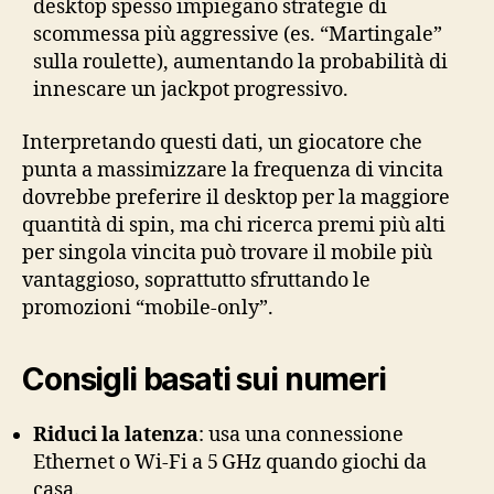
desktop spesso impiegano strategie di
scommessa più aggressive (es. “Martingale”
sulla roulette), aumentando la probabilità di
innescare un jackpot progressivo.
Interpretando questi dati, un giocatore che
punta a massimizzare la frequenza di vincita
dovrebbe preferire il desktop per la maggiore
quantità di spin, ma chi ricerca premi più alti
per singola vincita può trovare il mobile più
vantaggioso, soprattutto sfruttando le
promozioni “mobile‑only”.
Consigli basati sui numeri
Riduci la latenza
: usa una connessione
Ethernet o Wi‑Fi a 5 GHz quando giochi da
casa.