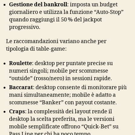
Gestione del bankroll
: imposta un budget
giornaliero e utilizza la funzione “Auto‑Stop”
quando raggiungi il 50 % del jackpot
progressivo.
Le raccomandazioni variano anche per
tipologia di table‑game:
Roulette
: desktop per puntate precise su
numeri singoli; mobile per scommesse
“outside” (rosso/nero) in sessioni rapide.
Baccarat
: desktop consente di monitorare più
mani simultaneamente; mobile è adatto a
scommesse “Banker” con payout costante.
Craps
: la complessità dei layout rende il
desktop la scelta preferita, ma le versioni
mobile semplificate offrono “Quick‑Bet” su
Pass Line per chi ha poco tempo.