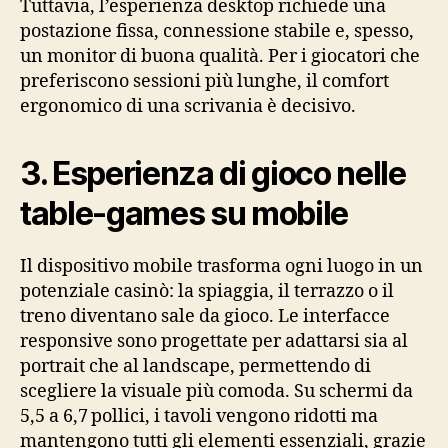
Tuttavia, l’esperienza desktop richiede una
postazione fissa, connessione stabile e, spesso,
un monitor di buona qualità. Per i giocatori che
preferiscono sessioni più lunghe, il comfort
ergonomico di una scrivania è decisivo.
3. Esperienza di gioco nelle
table‑games su mobile
Il dispositivo mobile trasforma ogni luogo in un
potenziale casinò: la spiaggia, il terrazzo o il
treno diventano sale da gioco. Le interfacce
responsive sono progettate per adattarsi sia al
portrait che al landscape, permettendo di
scegliere la visuale più comoda. Su schermi da
5,5 a 6,7 pollici, i tavoli vengono ridotti ma
mantengono tutti gli elementi essenziali, grazie