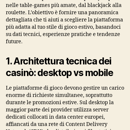
nelle table‑games più amate, dal blackjack alla
roulette. L’obiettivo è fornire una panoramica
dettagliata che ti aiuti a scegliere la piattaforma
più adatta al tuo stile di gioco estivo, basandoci
su dati tecnici, esperienze pratiche e tendenze
future.
1. Architettura tecnica dei
casinò: desktop vs mobile
Le piattaforme di gioco devono gestire un carico
enorme di richieste simultanee, soprattutto
durante le promozioni estive. Sul desktop la
maggior parte dei provider utilizza server
dedicati collocati in data center europei,
affiancati da una rete di Content Delivery