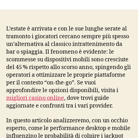
Desktop
vs
Mobile
nei
migliori
L’estate è arrivata e con le sue lunghe serate al
casinò
tramonto i giocatori cercano sempre più spesso
estivi:
un’alternativa al classico intrattenimento da
chi
bar o spiaggia. Il fenomeno è evidente: le
vince
scommesse su dispositivi mobili sono cresciute
la
del 45 % rispetto allo scorso anno, spingendo gli
gara
operatori a ottimizzare le proprie piattaforme
dei
jackpot
per il contesto “on‑the‑go”. Se vuoi
nelle
approfondire le opzioni disponibili, visita i
table‑games?
migliori casino online
, dove trovi guide
aggiornate e confronti tra i vari provider.
In questo articolo analizzeremo, con un occhio
esperto, come le performance desktop e mobile
influenzino le probabilità di colpire i jackpot