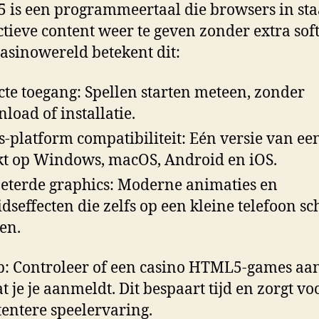
is een programmeertaal die browsers in staa
ctieve content weer te geven zonder extra sof
casinowereld betekent dit:
cte toegang: Spellen starten meteen, zonder
load of installatie.
s‑platform compatibiliteit: Eén versie van een
t op Windows, macOS, Android en iOS.
eterde graphics: Moderne animaties en
idseffecten die zelfs op een kleine telefoon s
ven.
p: Controleer of een casino HTML5‑games aa
t je je aanmeldt. Dit bespaart tijd en zorgt vo
tentere speelervaring.