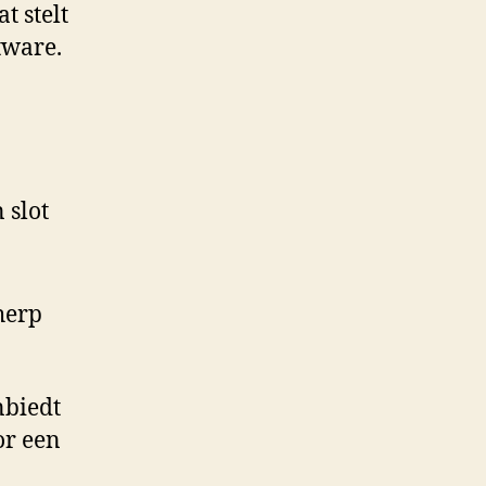
t stelt
tware.
 slot
cherp
nbiedt
or een