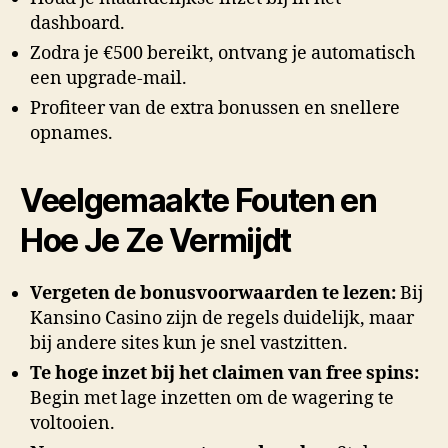
dashboard.
Zodra je €500 bereikt, ontvang je automatisch
een upgrade‑mail.
Profiteer van de extra bonussen en snellere
opnames.
Veelgemaakte Fouten en
Hoe Je Ze Vermijdt
Vergeten de bonusvoorwaarden te lezen:
Bij
Kansino Casino zijn de regels duidelijk, maar
bij andere sites kun je snel vastzitten.
Te hoge inzet bij het claimen van free spins:
Begin met lage inzetten om de wagering te
voltooien.