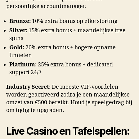
persoonlijke accountmanager.
Bronze:
10% extra bonus op elke storting
Silver:
15% extra bonus + maandelijkse free
spins
Gold:
20% extra bonus + hogere opname
limieten
Platinum:
25% extra bonus + dedicated
support 24/7
Industry Secret:
De meeste VIP‑voordelen
worden geactiveerd zodra je een maandelijkse
omzet van €500 bereikt. Houd je speelgedrag bij
om tijdig te upgraden.
Live Casino en Tafelspellen: