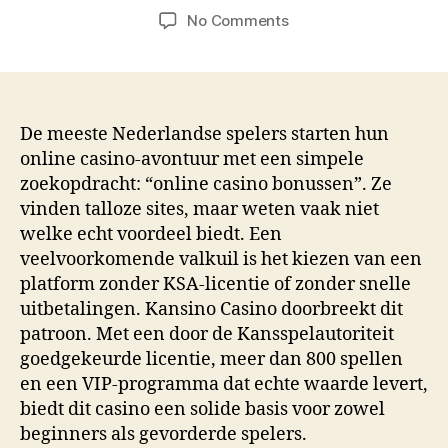
author
date
on
No Comments
De
Kracht
van
Bonussen:
Waarom
De meeste Nederlandse spelers starten hun
Kansino
online casino‑avontuur met een simpele
Casino
zoekopdracht: “online casino bonussen”. Ze
de
vinden talloze sites, maar weten vaak niet
Online
welke echt voordeel biedt. Een
Tafelspellen
veelvoorkomende valkuil is het kiezen van een
Revolutie
platform zonder KSA‑licentie of zonder snelle
Leidt
uitbetalingen. Kansino Casino doorbreekt dit
patroon. Met een door de Kansspelautoriteit
goedgekeurde licentie, meer dan 800 spellen
en een VIP‑programma dat echte waarde levert,
biedt dit casino een solide basis voor zowel
beginners als gevorderde spelers.