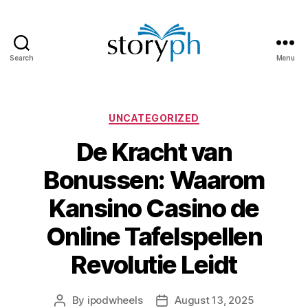
Search
Menu
StoryPH
Categories
UNCATEGORIZED
De Kracht van
Bonussen: Waarom
Kansino Casino de
Online Tafelspellen
Revolutie Leidt
By
ipodwheels
August 13, 2025
Post
Post