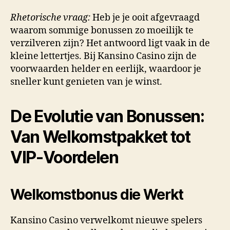
Rhetorische vraag:
Heb je je ooit afgevraagd
waarom sommige bonussen zo moeilijk te
verzilveren zijn? Het antwoord ligt vaak in de
kleine lettertjes. Bij Kansino Casino zijn de
voorwaarden helder en eerlijk, waardoor je
sneller kunt genieten van je winst.
De Evolutie van Bonussen:
Van Welkomstpakket tot
VIP‑Voordelen
Welkomstbonus die Werkt
Kansino Casino verwelkomt nieuwe spelers