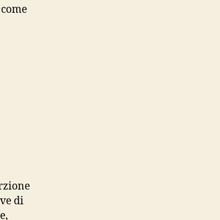
o come
orzione
ve di
e,