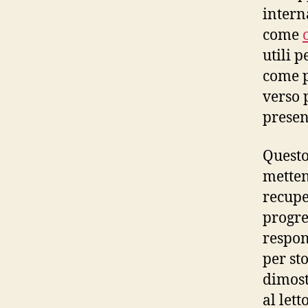
intern
come
utili p
come p
verso 
presen
Questo
mettend
recupe
progre
respon
per sto
dimost
al let