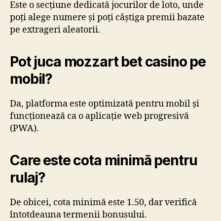
Este o secțiune dedicată jocurilor de loto, unde
poți alege numere și poți câștiga premii bazate
pe extrageri aleatorii.
Pot juca mozzart bet casino pe
mobil?
Da, platforma este optimizată pentru mobil și
funcționează ca o aplicație web progresivă
(PWA).
Care este cota minimă pentru
rulaj?
De obicei, cota minimă este 1.50, dar verifică
întotdeauna termenii bonusului.