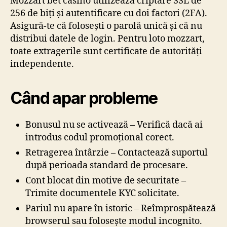
Mozzart bet casino utilizează criptare SSL de
256 de biți și autentificare cu doi factori (2FA).
Asigură-te că folosești o parolă unică și că nu
distribui datele de login. Pentru loto mozzart,
toate extragerile sunt certificate de autorități
independente.
Când apar probleme
Bonusul nu se activează – Verifică dacă ai
introdus codul promoțional corect.
Retragerea întârzie – Contactează suportul
după perioada standard de procesare.
Cont blocat din motive de securitate –
Trimite documentele KYC solicitate.
Pariul nu apare în istoric – Reîmprospătează
browserul sau folosește modul incognito.