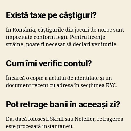
Există taxe pe câștiguri?
În România, câștigurile din jocuri de noroc sunt
impozitate conform legii. Pentru licențe
străine, poate fi necesar să declari veniturile.
Cum îmi verific contul?
Încarcă o copie a actului de identitate și un
document recent cu adresa în secțiunea KYC.
Pot retrage banii în aceeași zi?
Da, dacă folosești Skrill sau Neteller, retragerea
este procesată instantaneu.