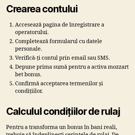
Crearea contului
Accesează pagina de înregistrare a
operatorului.
Completează formularul cu datele
personale.
Verifică-ți contul prin email sau SMS.
Depune prima sumă pentru a activa mozzart
bet bonus.
Confirmă acceptarea termenilor și
condițiilor.
Calculul condițiilor de rulaj
Pentru a transforma un bonus în bani reali,
trebuie să îndeplinești cerințele de rulaj. De