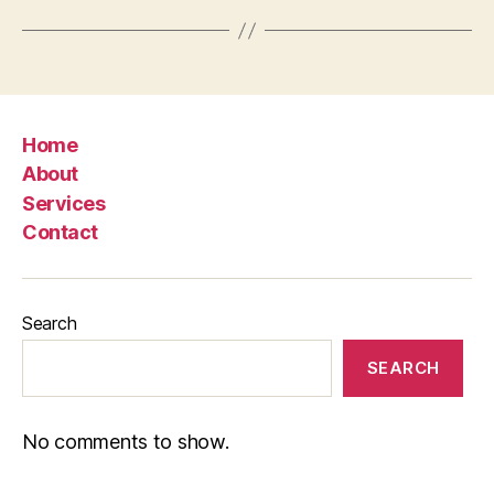
Home
About
Services
Contact
Search
SEARCH
No comments to show.