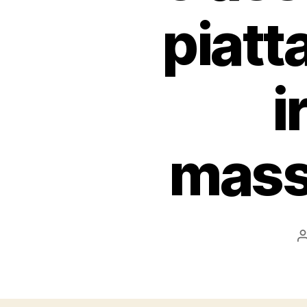
piatt
i
massi