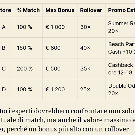
tore
% Match
Max Bonus
Rollover
Promo Est
Summer R
o A
100 %
€ 1 000
30×
20×
Beach Par
 B
150 %
€ 800
40×
Cash +10
Cashback 
o C
200 %
€ 500
35×
ore 12‑18
Double O
o D
100 %
€ 1 200
25×
20×
atori esperti dovrebbero confrontare non solo
tuale di match, ma anche il valore massimo e
er, perché un bonus più alto con un rollover