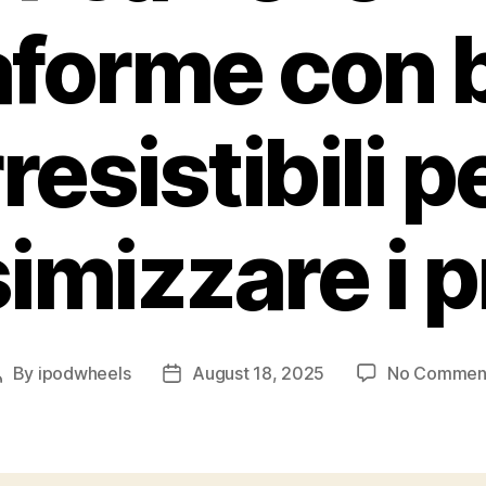
aforme con
rresistibili p
mizzare i pr
By
ipodwheels
August 18, 2025
No Commen
Post
Post
author
date