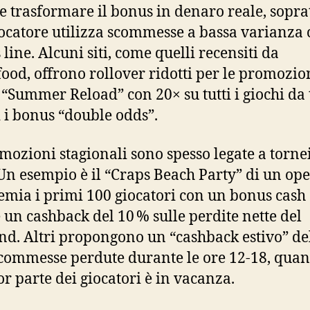
ile trasformare il bonus in denaro reale, sopra
giocatore utilizza scommesse a bassa varianza
 line. Alcuni siti, come quelli recensiti da
od, offrono rollover ridotti per le promozio
: “Summer Reload” con 20× su tutti i giochi da 
i i bonus “double odds”.
mozioni stagionali sono spesso legate a torne
Un esempio è il “Craps Beach Party” di un op
emia i primi 100 giocatori con un bonus cash 
e un cashback del 10 % sulle perdite nette del
d. Altri propongono un “cashback estivo” de
scommesse perdute durante le ore 12‑18, quan
r parte dei giocatori è in vacanza.