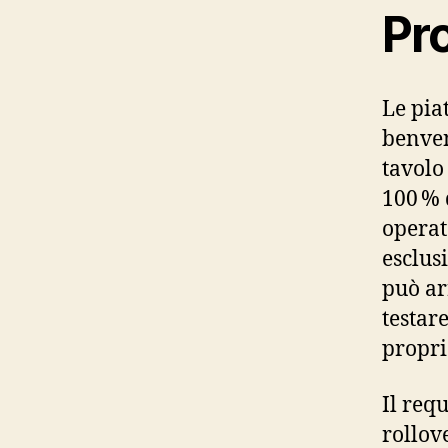
Pr
Le pia
benvenu
tavolo
100 % 
operat
esclus
può ar
testar
propri
Il req
rollov