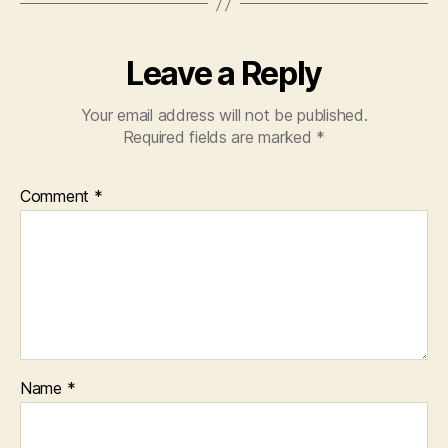
Leave a Reply
Your email address will not be published.
Required fields are marked
*
Comment
*
Name
*