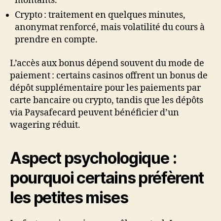
montants.
Crypto : traitement en quelques minutes,
anonymat renforcé, mais volatilité du cours à
prendre en compte.
L’accès aux bonus dépend souvent du mode de
paiement : certains casinos offrent un bonus de
dépôt supplémentaire pour les paiements par
carte bancaire ou crypto, tandis que les dépôts
via Paysafecard peuvent bénéficier d’un
wagering réduit.
Aspect psychologique :
pourquoi certains préfèrent
les petites mises