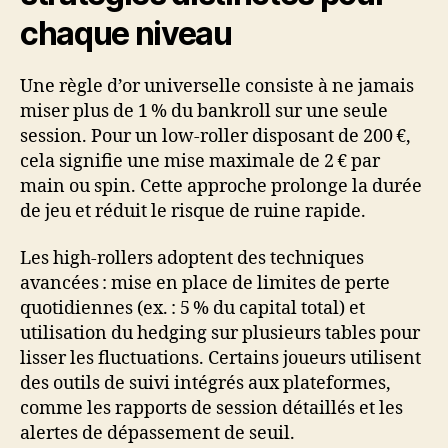
chaque niveau
Une règle d’or universelle consiste à ne jamais
miser plus de 1 % du bankroll sur une seule
session. Pour un low‑roller disposant de 200 €,
cela signifie une mise maximale de 2 € par
main ou spin. Cette approche prolonge la durée
de jeu et réduit le risque de ruine rapide.
Les high‑rollers adoptent des techniques
avancées : mise en place de limites de perte
quotidiennes (ex. : 5 % du capital total) et
utilisation du hedging sur plusieurs tables pour
lisser les fluctuations. Certains joueurs utilisent
des outils de suivi intégrés aux plateformes,
comme les rapports de session détaillés et les
alertes de dépassement de seuil.