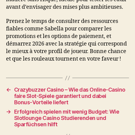
avant d’envisager des mises plus ambitieuses.
Prenez le temps de consulter des ressources
fiables comme Sabella pour comparer les
promotions et les options de paiement, et
démarrez 2026 avec la stratégie qui correspond
le mieux à votre profil de joueur. Bonne chance
et que les rouleaux tournent en votre faveur !
←
Crazybuzzer Casino – Wie das Online‑Casino
faire Slot‑Spiele garantiert und dabei
Bonus‑Vorteile liefert
→
Erfolgreich spielen mit wenig Budget: Wie
Slotlounge Casino Studierenden und
Sparfüchsen hilft