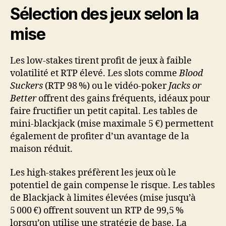
Sélection des jeux selon la
mise
Les low‑stakes tirent profit de jeux à faible
volatilité et RTP élevé. Les slots comme
Blood
Suckers
(RTP 98 %) ou le vidéo‑poker
Jacks or
Better
offrent des gains fréquents, idéaux pour
faire fructifier un petit capital. Les tables de
mini‑blackjack (mise maximale 5 €) permettent
également de profiter d’un avantage de la
maison réduit.
Les high‑stakes préfèrent les jeux où le
potentiel de gain compense le risque. Les tables
de Blackjack à limites élevées (mise jusqu’à
5 000 €) offrent souvent un RTP de 99,5 %
lorsqu’on utilise une stratégie de base. La