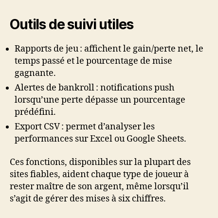
Outils de suivi utiles
Rapports de jeu : affichent le gain/perte net, le
temps passé et le pourcentage de mise
gagnante.
Alertes de bankroll : notifications push
lorsqu’une perte dépasse un pourcentage
prédéfini.
Export CSV : permet d’analyser les
performances sur Excel ou Google Sheets.
Ces fonctions, disponibles sur la plupart des
sites fiables, aident chaque type de joueur à
rester maître de son argent, même lorsqu’il
s’agit de gérer des mises à six chiffres.