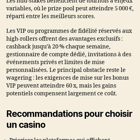
Les mid‑stakes bénéficient de tournois à enjeux
variables, où le prize pool peut atteindre 5 000 €,
réparti entre les meilleurs scores.
Les VIP ou programmes de fidélité réservés aux
high‑rollers offrent des avantages exclusifs :
cashback jusqu’à 20 % chaque semaine,
gestionnaire de compte dédié, invitations à des
événements privés et limites de mise
personnalisées. Le principal obstacle reste le
wagering : les exigences de mise sur les bonus
VIP peuvent atteindre 60 x, mais les gains
potentiels compensent largement ce coût.
Recommandations pour choisir
un casino