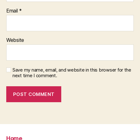
Email
*
Website
Save my name, email, and website in this browser for the
next time I comment.
Home