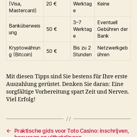
(Visa,
20 €
Werktag
Keine
Mastercard)
e
3–7
Eventuell
Banküberweis
50 €
Werktag
Gebühren der
ung
e
Bank
Kryptowährun
Bis zu 2
Netzwerkgeb
50 €
g (Bitcoin)
Stunden
ühren
Mit diesen Tipps sind Sie bestens für Ihre erste
Auszahlung gerüstet. Denken Sie daran: Eine
sorgfältige Vorbereitung spart Zeit und Nerven.
Viel Erfolg!
←
Praktische gids voor Toto Casino: inschrijven,