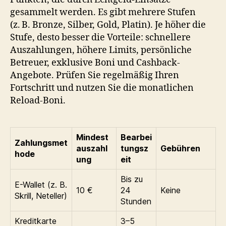
gesammelt werden. Es gibt mehrere Stufen
(z. B. Bronze, Silber, Gold, Platin). Je höher die
Stufe, desto besser die Vorteile: schnellere
Auszahlungen, höhere Limits, persönliche
Betreuer, exklusive Boni und Cashback-
Angebote. Prüfen Sie regelmäßig Ihren
Fortschritt und nutzen Sie die monatlichen
Reload-Boni.
Mindest
Bearbei
Zahlungsmet
auszahl
tungsz
Gebühren
hode
ung
eit
Bis zu
E-Wallet (z. B.
10 €
24
Keine
Skrill, Neteller)
Stunden
Kreditkarte
3–5