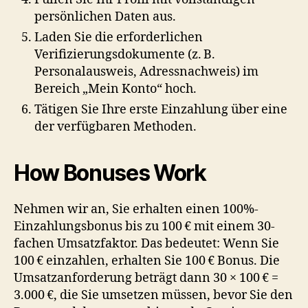
persönlichen Daten aus.
Laden Sie die erforderlichen
Verifizierungsdokumente (z. B.
Personalausweis, Adressnachweis) im
Bereich „Mein Konto“ hoch.
Tätigen Sie Ihre erste Einzahlung über eine
der verfügbaren Methoden.
How Bonuses Work
Nehmen wir an, Sie erhalten einen 100%-
Einzahlungsbonus bis zu 100 € mit einem 30-
fachen Umsatzfaktor. Das bedeutet: Wenn Sie
100 € einzahlen, erhalten Sie 100 € Bonus. Die
Umsatzanforderung beträgt dann 30 × 100 € =
3.000 €, die Sie umsetzen müssen, bevor Sie den