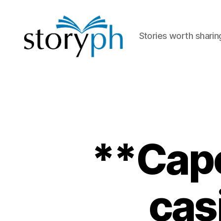
Stories worth sharin
StoryPH
**Capo
cas