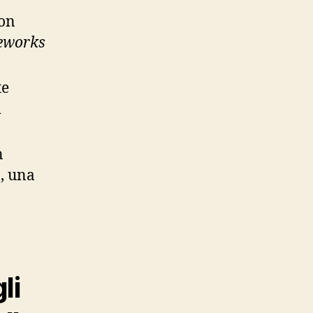
con
eworks
te
l
n
n
, una
li