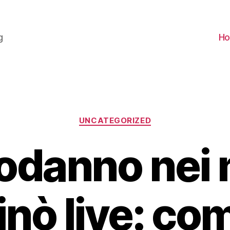
g
H
Categories
UNCATEGORIZED
danno nei m
inò live: com