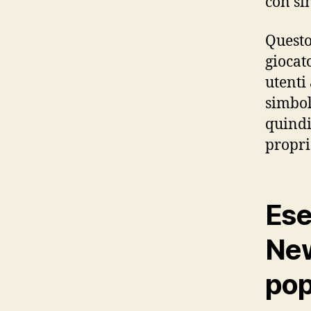
con si
Questo
giocat
utenti
simbol
quindi
propri
Ese
New
pop