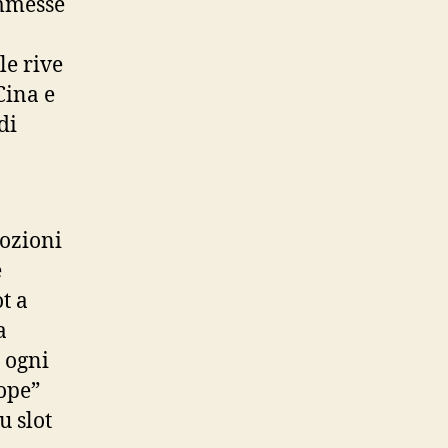
ommesse
le rive
Cina e
di
mozioni
e
t a
a
 ogni
ope”
u slot