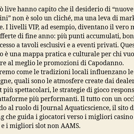
nò live hanno capito che il desiderio di “nuove
ini” non è solo un cliché, ma una leva di mar
e. I livelli VIP, ad esempio, diventano il vero
offerte di fine anno: più punti accumulati, bo
ccesso a tavoli esclusivi e a eventi privati. Que
lo è una mappa pratica e culturale per chi vuo
are al meglio le promozioni di Capodanno.
remo come le tradizioni locali influenzano le
ne, quali sono le atmosfere create dai dealer,
 più spettacolari, le strategie di gioco respon
iattaforme più performanti. Il tutto con un occ
do al ruolo di Journal Aquaticscience, il sito d
g che guida i giocatori verso i migliori casino
 e i migliori slot non AAMS.