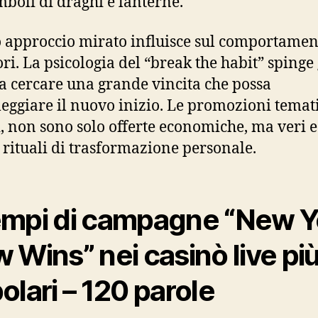
mboli di draghi e lanterne.
 approccio mirato influisce sul comportamen
ori. La psicologia del “break the habit” spinge 
 a cercare una grande vincita che possa
eggiare il nuovo inizio. Le promozioni temat
, non sono solo offerte economiche, ma veri e
 rituali di trasformazione personale.
mpi di campagne “New Y
 Wins” nei casinò live pi
olari – 120 parole