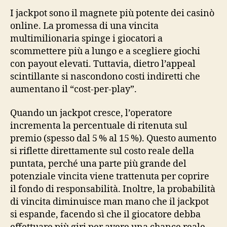
I jackpot sono il magnete più potente dei casinò
online. La promessa di una vincita
multimilionaria spinge i giocatori a
scommettere più a lungo e a scegliere giochi
con payout elevati. Tuttavia, dietro l’appeal
scintillante si nascondono costi indiretti che
aumentano il “cost‑per‑play”.
Quando un jackpot cresce, l’operatore
incrementa la percentuale di ritenuta sul
premio (spesso dal 5 % al 15 %). Questo aumento
si riflette direttamente sul costo reale della
puntata, perché una parte più grande del
potenziale vincita viene trattenuta per coprire
il fondo di responsabilità. Inoltre, la probabilità
di vincita diminuisce man mano che il jackpot
si espande, facendo sì che il giocatore debba