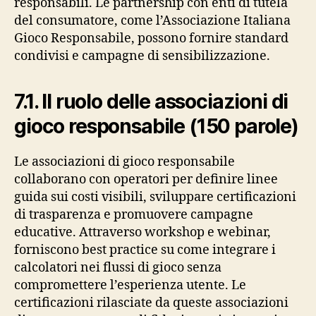
responsabili. Le partnership con enti di tutela
del consumatore, come l’Associazione Italiana
Gioco Responsabile, possono fornire standard
condivisi e campagne di sensibilizzazione.
7.1. Il ruolo delle associazioni di
gioco responsabile (150 parole)
Le associazioni di gioco responsabile
collaborano con operatori per definire linee
guida sui costi visibili, sviluppare certificazioni
di trasparenza e promuovere campagne
educative. Attraverso workshop e webinar,
forniscono best practice su come integrare i
calcolatori nei flussi di gioco senza
compromettere l’esperienza utente. Le
certificazioni rilasciate da queste associazioni