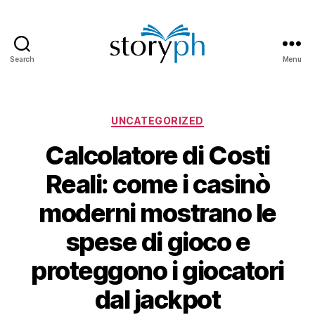
Search
Menu
StoryPH
Categories
UNCATEGORIZED
Calcolatore di Costi
Reali: come i casinò
moderni mostrano le
spese di gioco e
proteggono i giocatori
dal jackpot