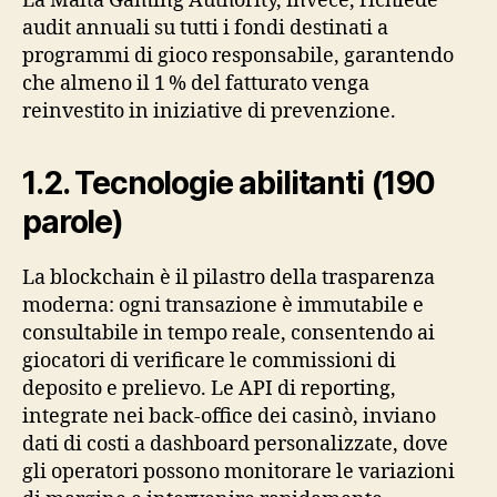
La Malta Gaming Authority, invece, richiede
audit annuali su tutti i fondi destinati a
programmi di gioco responsabile, garantendo
che almeno il 1 % del fatturato venga
reinvestito in iniziative di prevenzione.
1.2. Tecnologie abilitanti (190
parole)
La blockchain è il pilastro della trasparenza
moderna: ogni transazione è immutabile e
consultabile in tempo reale, consentendo ai
giocatori di verificare le commissioni di
deposito e prelievo. Le API di reporting,
integrate nei back‑office dei casinò, inviano
dati di costi a dashboard personalizzate, dove
gli operatori possono monitorare le variazioni