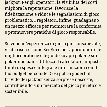
jackpot. Per gli operatori, la visibilità dei costi
migliora la reputazione, favorisce la
fidelizzazione e riduce le segnalazioni di gioco
problematico. I regolatori, infine, guadagnano
un mezzo efficace per monitorare la conformità
e promuovere pratiche di gioco responsabile.
Se vuoi un’esperienza di gioco più consapevole,
visita risorse come Sci Ence per approfondire le
migliori pratiche e le guide su app poker e siti
poker non aams. Utilizza il calcolatore, imposta
limiti di spesa e integra le informazioni con il
tuo budget personale. Così potrai goderti il
brivido dei jackpot senza sorprese nascoste,
contribuendo a un mercato del gioco più etico e
sostenibile.