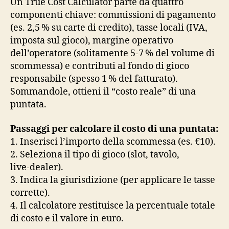
Un True Cost Calculator parte da quattro
componenti chiave: commissioni di pagamento
(es. 2,5 % su carte di credito), tasse locali (IVA,
imposta sul gioco), margine operativo
dell’operatore (solitamente 5‑7 % del volume di
scommessa) e contributi al fondo di gioco
responsabile (spesso 1 % del fatturato).
Sommandole, ottieni il “costo reale” di una
puntata.
Passaggi per calcolare il costo di una puntata:
1. Inserisci l’importo della scommessa (es. €10).
2. Seleziona il tipo di gioco (slot, tavolo,
live‑dealer).
3. Indica la giurisdizione (per applicare le tasse
corrette).
4. Il calcolatore restituisce la percentuale totale
di costo e il valore in euro.