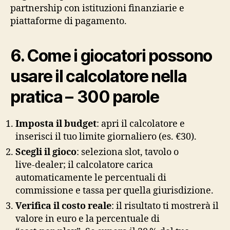
partnership con istituzioni finanziarie e
piattaforme di pagamento.
6. Come i giocatori possono
usare il calcolatore nella
pratica – 300 parole
Imposta il budget
: apri il calcolatore e
inserisci il tuo limite giornaliero (es. €30).
Scegli il gioco
: seleziona slot, tavolo o
live‑dealer; il calcolatore carica
automaticamente le percentuali di
commissione e tassa per quella giurisdizione.
Verifica il costo reale
: il risultato ti mostrerà il
valore in euro e la percentuale di