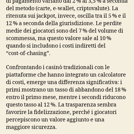
di pagamento variano dal 2 % al 3,5 % a seconda
del metodo (carte, e‑wallet, criptovalute). La
ritenuta sui jackpot, invece, oscilla tra il 5 % e il
12 % a seconda della giurisdizione. Le perdite
medie dei giocatori sono del 7 % del volume di
scommessa, ma questo valore sale al 10 %
quando si includono i costi indiretti del
“cost‑of‑chasing”.
Confrontando i casinò tradizionali con le
piattaforme che hanno integrato un calcolatore
di costi, emerge una differenza significativa: i
primi mostrano un tasso di abbandono del 18 %
entro il primo mese, mentre i secondi riducono
questo tasso al 12 %. La trasparenza sembra
favorire la fidelizzazione, perché i giocatori
percepiscono un valore aggiunto e una
maggiore sicurezza.