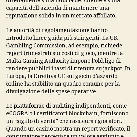
direttamente sulla fiducia del cliente e sulla
capacità dell’azienda di mantenere una
reputazione solida in un mercato affollato.
Le autorità di regolamentazione hanno
introdotto linee guida più stringenti. La UK
Gambling Commission, ad esempio, richiede
report trimestrali sui costi di gioco, mentre la
Malta Gaming Authority impone l’obbligo di
rendere pubblici i tassi di ritenuta su jackpot. In
Europa, la Direttiva UE sui giochi d’azzardo
online ha stabilito un quadro comune per la
divulgazione delle spese operative.
Le piattaforme di auditing indipendenti, come
eCOGRA o i certificatori blockchain, forniscono
un “sigillo di verità” che rassicura i giocatori.
Quando un casinò mostra un report verificato, il
consumatore percepisce un valore aggiunto e