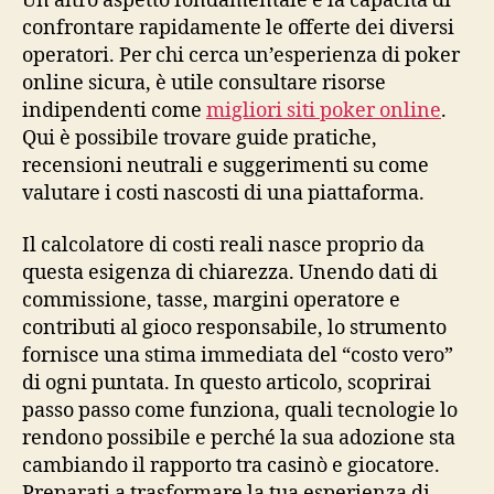
Un altro aspetto fondamentale è la capacità di
dal
confrontare rapidamente le offerte dei diversi
jackpot
operatori. Per chi cerca un’esperienza di poker
online sicura, è utile consultare risorse
indipendenti come
migliori siti poker online
.
Qui è possibile trovare guide pratiche,
recensioni neutrali e suggerimenti su come
valutare i costi nascosti di una piattaforma.
Il calcolatore di costi reali nasce proprio da
questa esigenza di chiarezza. Unendo dati di
commissione, tasse, margini operatore e
contributi al gioco responsabile, lo strumento
fornisce una stima immediata del “costo vero”
di ogni puntata. In questo articolo, scoprirai
passo passo come funziona, quali tecnologie lo
rendono possibile e perché la sua adozione sta
cambiando il rapporto tra casinò e giocatore.
Preparati a trasformare la tua esperienza di