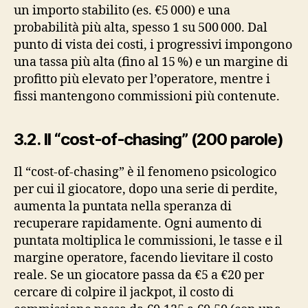
un importo stabilito (es. €5 000) e una
probabilità più alta, spesso 1 su 500 000. Dal
punto di vista dei costi, i progressivi impongono
una tassa più alta (fino al 15 %) e un margine di
profitto più elevato per l’operatore, mentre i
fissi mantengono commissioni più contenute.
3.2. Il “cost‑of‑chasing” (200 parole)
Il “cost‑of‑chasing” è il fenomeno psicologico
per cui il giocatore, dopo una serie di perdite,
aumenta la puntata nella speranza di
recuperare rapidamente. Ogni aumento di
puntata moltiplica le commissioni, le tasse e il
margine operatore, facendo lievitare il costo
reale. Se un giocatore passa da €5 a €20 per
cercare di colpire il jackpot, il costo di