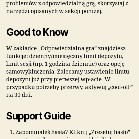
problemów z odpowiedzialną grą, skorzystaj z
narzędzi opisanych w sekcji poniżej.
Good to Know
W zakładce „Odpowiedzialna gra” znajdziesz
funkcje: dzienny/miesięczny limit depozytu,
limit sesji (np. 1 godzina dziennie) oraz opcję
samowykluczenia. Zalecamy ustawienie limtu
depozytu już przy pierwszej wpłacie. W
przypadku potrzeby przerwy, aktywuj „cool-off”
na 30 dni.
Support Guide
Zapomniałeś hasła? Kliknij „Zresetuj hasło”