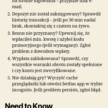
na stronie logowania – przyjdzie link e-
mail.
Depozyt nie został zaksięgowany? Sprawdź
historię transakcji – jeśli po 30 min nadal
brak, skontaktuj się z czatem na żywo.
Bonus nie przyznany? Upewnij się, że
wpłaciłeś min. kwotę i użyłeś kodu
promocyjnego (jeśli wymagany). Zgłoś
problem z dowodem wpłaty.
Wypłata zablokowana? Sprawdź, czy
wszystkie warunki obrotu zostały spełnione
i czy konto jest zweryfikowane.
Nie działają gry? Wyczyść cache
przeglądarki lub otwórz betfan app w trybie
incognito. Jeśli problem persists, zgłoś błąd.
Need to Know