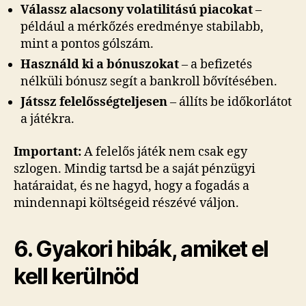
Válassz alacsony volatilitású piacokat
–
például a mérkőzés eredménye stabilabb,
mint a pontos gólszám.
Használd ki a bónuszokat
– a befizetés
nélküli bónusz segít a bankroll bővítésében.
Játssz felelősségteljesen
– állíts be időkorlátot
a játékra.
Important:
A felelős játék nem csak egy
szlogen. Mindig tartsd be a saját pénzügyi
határaidat, és ne hagyd, hogy a fogadás a
mindennapi költségeid részévé váljon.
6. Gyakori hibák, amiket el
kell kerülnöd