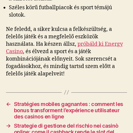
Széles körű futballpiacok és sport témájú
slotok.
Ne feledd, a siker kulcsa a felkészültség, a
felelős játék és a megfelelő eszközök
használata. Ha készen állsz,
próbáld ki Energy
Casino
, és élvezd a sport és a játék
kombinációjának előnyeit. Sok szerencsét a
fogadásokhoz, és mindig tartsd szem előtt a
felelős játék alapelveit!
←
Stratégies mobiles gagnantes : comment les
bonus transforment l’expérience utilisateur
des casinos en ligne
→
Strategie di gestione del rischio nei casinò
online: come il cashback rende le slot del