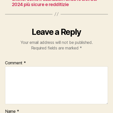
2024 più sicure e redditizie
Leave a Reply
Your email address will not be published.
Required fields are marked
*
Comment
*
Name
*