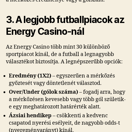
3. A legjobb futballpiacok az
Energy Casino-nál
Az Energy Casino több mint 30 különböző
sportpiacot kínál, de a futball a legnagyobb
választékot biztosítja. A legnépszerűbb opciók:
Eredmény (1X2)
– egyszerűen a mérkőzés
győztesét vagy döntetlenét választod.
Over/Under (gólok száma)
– fogadj arra, hogy
a mérkőzésen kevesebb vagy több gól születik-
e egy meghatározott határérték alatt.
Ázsiai hendikep
– csökkenti a kedvenc
csapatod nyerési esélyeit, de nagyobb odds‑t
(nyereményarányt) kínál.