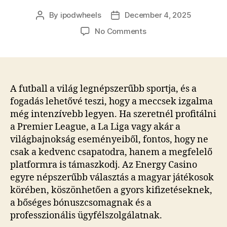
By
ipodwheels
December 4, 2025
Post
Post
author
date
on
No Comments
A
teljes
útmutató
a
futballfogadás
A futball a világ legnépszerűbb sportja, és a
mesterségéhez
fogadás lehetővé teszi, hogy a meccsek izgalma
az
még intenzívebb legyen. Ha szeretnél profitálni
Energy
a Premier League, a La Liga vagy akár a
Casino-
világbajnokság eseményeiből, fontos, hogy ne
nál
csak a kedvenc csapatodra, hanem a megfelelő
–
platformra is támaszkodj. Az Energy Casino
ingyenes
pörgetések
egyre népszerűbb választás a magyar játékosok
és
körében, köszönhetően a gyors kifizetéseknek,
bónuszok
a bőséges bónuszcsomagnak és a
professzionális ügyfélszolgálatnak.